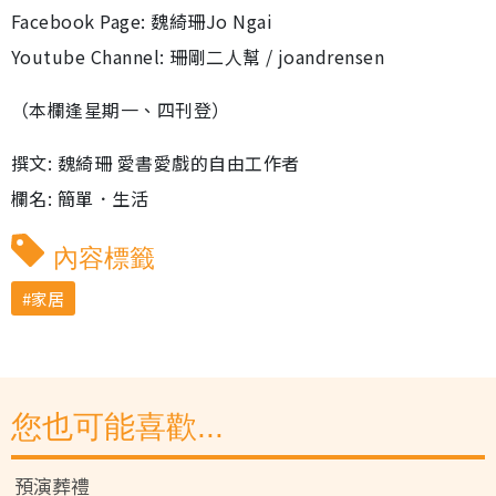
Facebook Page: 魏綺珊Jo Ngai
Youtube Channel: 珊剛二人幫 / joandrensen
（本欄逢星期一、四刊登）
撰文: 魏綺珊 愛書愛戲的自由工作者
欄名: 簡單．生活
內容標籤
家居
您也可能喜歡...
預演葬禮