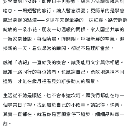
要學會讓心安靜，即使日子再艱難，總有方法讓靈魂片刻
喘息。一場短暫的旅行，讓人暫忘煩憂；更簡單的是學會
感恩身邊的點滴——夕陽在天邊暈染的一抹紅霞、路旁靜靜
綻放的一朵小花、朋友一句溫暖的問候、家人圍坐共享的
一頓家常便飯。每個清晨，睜開眼，呼吸新鮮的空氣，迎
接新的一天，看似尋常的瞬間，卻從不是理所當然。
感謝「晴報」一直給我的機會，讓我能用文字與你相遇。
感謝一路同行的每位讀者，也感謝自己，勇敢地選擇不同
道路，才能在歲月裡看見如斯多動人的風景。
生活從不總是順遂，也不會永遠坎坷。願我們都能在每一
個尋常日子裡，找到屬於自己的小確幸。請記得，快樂，
其實一直都在，就看你是否願意停下腳步，細細品味每一
刻。