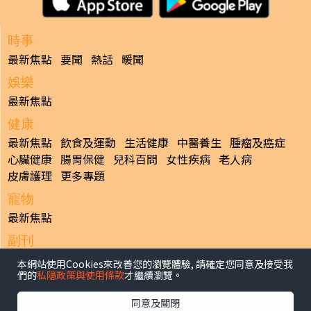
時事
最新焦點
要聞
熱話
暖聞
娛樂
最新焦點
健康
最新焦點
飲食及運動
生活健康
中醫養生
腫瘤及癌症
心臟健康
腸胃保健
兒科百問
女性疾病
老人病
皮膚護理
更多專題
寵物
最新焦點
副刊
最新焦點
本網站使用Cookies來改善您的瀏覽體驗, 請確定您同意及接受我
們的
私隱政策與使用條款
才繼續瀏覽。
日報
揭頁版
港聞
財經/地產
中國/國際
娛樂
Healthy Life
同意及關閉