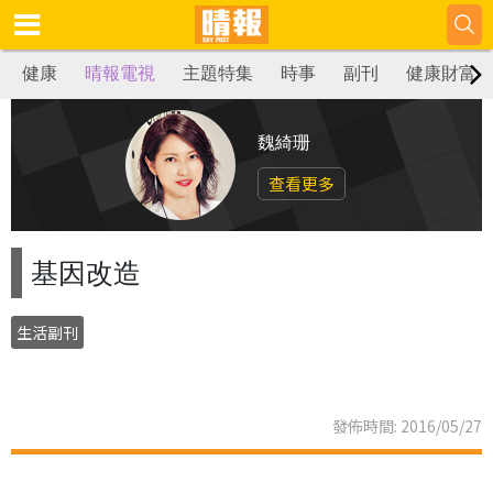
健康
晴報電視
主題特集
時事
副刊
健康財富
魏綺珊
查看更多
基因改造
生活副刊
發佈時間: 2016/05/27