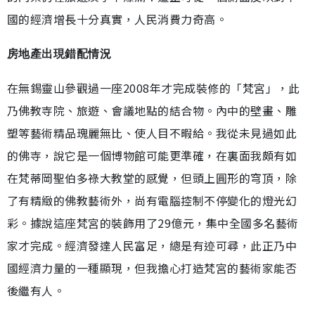
國的經濟增長十分真實，人民消費力奇高。
房地產出現錯配情況
在無錫靈山參觀過一座2008年才完成裝修的「梵宮」，此
乃佛教寺院、旅遊、會議地點的結合物。內中的壁畫、雕
塑等藝術精品瑰麗無比、使人目不暇給。我從未見過如此
的佛寺，說它是一個博物館可能更準確，在裏面我頗有如
在梵蒂岡聖伯多祿大教堂的感覺，但頭上圓形的穹頂，除
了有精緻的佛教藝術外，尚有電腦控制不停變化的燈光幻
彩。據說這座梵宮的裝飾用了29億元，集中全國多名藝術
家才完成。經濟發達人民富足，總是有迹可尋，此正乃中
國經濟力量的一種顯現，但我擔心打造梵宮的藝術家能否
後繼有人。