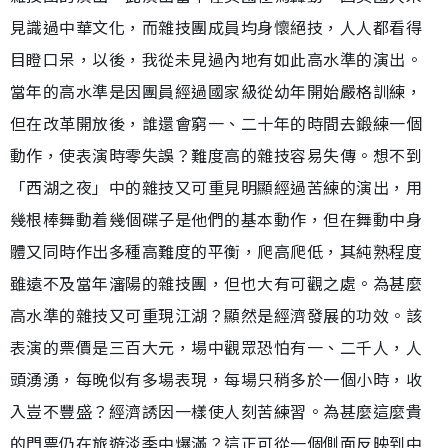
見識過中華文化，而雜技團成員均身懷絕技，人人都看得
目瞪口呆，以後，我從未見過內地有如此高水準的演出。
當年的高水準是因團員經過國家級從幼年開始嚴格訓練，
但在改革開放後，誰還會窮一、二十年的時間去鍛練一個
動作，使表演時零失誤？難度高的雜技容易失傳。想不到
「西湖之夜」中的雜技又可重見明顯經過苦練的演出，用
幾根棒舞動着幾個碟子是他們的基本動作，但在舞動中身
體又同時作出多種高難度的平衡，爬高爬低，其純熟程度
雖遠不及當年瀋陽的雜技團，但也大有可觀之處。為甚麼
高水準的雜技又可重現江湖？顯然是經濟發展的功效。該
表演的票價是三百大元，場中觀眾恐怕有一、二千人，人
頭湧湧，每晚似有多場表現，每場只稍多於一個小時，收
入豈不豐盛？經濟誘因一樣使人刻苦練習。為甚麼這麼貴
的門票仍在旅遊淡季中爆滿？這正可從一個側面反映到中