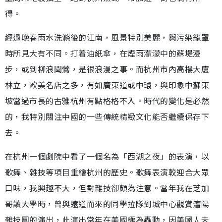
得。
經過晚春雨水洗滌後的江南，風景特別美麗，與污染籠罩
時所見大有不同。打着油紙傘，在煙雨濛濛中的蘇堤漫
步，或到柳浪聞鶯，是很浪漫之事。而杭州市內高樓大廈
林立，歐美名店之多，有如廣東道或中環，與印象中蘇東
坡當過市長的古雅杭州有點格格不入。時代的變化是必然
的，我特別關注中國的一些傳統精緻文化能否繼續保存下
去。
在杭州一個劇院中看了一個名為「西湖之夜」的表演，以
歌舞、雜技等項目重繪杭州的歷史。歌舞表演較迎合大眾
口味，我興趣不大，但對雜技卻頗為注意。當年我在芝加
哥讀大學時，曾與遠道而來的同學拉隊到城中心觀賞瀋陽
雜技團的演出，此演出當年在美國極為轟動，因美國人未