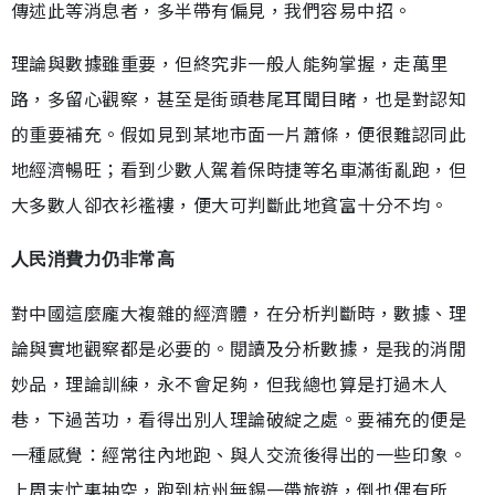
傳述此等消息者，多半帶有偏見，我們容易中招。
理論與數據雖重要，但終究非一般人能夠掌握，走萬里
路，多留心觀察，甚至是街頭巷尾耳聞目睹，也是對認知
的重要補充。假如見到某地市面一片蕭條，便很難認同此
地經濟暢旺；看到少數人駕着保時捷等名車滿街亂跑，但
大多數人卻衣衫襤褸，便大可判斷此地貧富十分不均。
人民消費力仍非常高
對中國這麼龐大複雜的經濟體，在分析判斷時，數據、理
論與實地觀察都是必要的。閱讀及分析數據，是我的消閒
妙品，理論訓練，永不會足夠，但我總也算是打過木人
巷，下過苦功，看得出別人理論破綻之處。要補充的便是
一種感覺：經常往內地跑、與人交流後得出的一些印象。
上周末忙裏抽空，跑到杭州無錫一帶旅遊，倒也偶有所