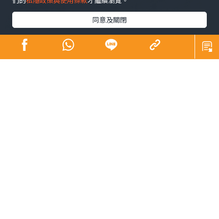
們的
私隱政策與使用條款
才繼續瀏覽。
同意及關閉
上周述及我自駕遊從美國加州出發開車沿北綫80號及90號
公路到東岸再走南綫回加州，總共走了12,000公里。離開
芝加哥後我舊地重遊，到位於香檳城的伊利諾大學看看。
此校中國留學生甚多，據在那裏教書的朋友告訴我，10多
年前伊州財困，大學經費不足，惟有多取錄中國學生以增
收入。其實此種情況在美十分普遍，美國的大學教育在不
少領域獨步天下，變成了美國可以輸出的產業，以減低其
外貿赤字。
從香檳城經過底特律進入加拿大，底特律市容破敗，經濟
明顯不景，看來美國汽車業已被打得七零八落，翻身無
望，該地治安惡劣，君子不立危牆之下，不宜久留。到了