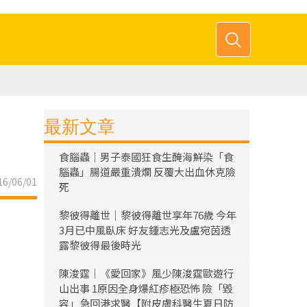
最新文章
食腦蟲｜男子泰國狂食生醃海鮮染「食
腦蟲」腸道嚴重潰爛 反覆大出血休克險
6/06/01
死
黎彼得離世｜黎彼得離世享年76歲 今年
3月已中風臥床 好友鍾志光及盧宛茵透
露黎彼得最後時光
陳浚霆｜《愛回家》風少陳浚霆歐遊行
山出事 1原因全身爆紅疹極恐怖 險「毀
容」急回港求醫【附皮膚科醫生夏日防