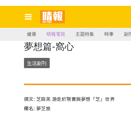
健康
晴報電視
主題特集
時事
副
夢想篇-窩心
生活副刊
撰文: 芝麻羔 游走於現實與夢想「芝」世界
欄名: 夢芝旅