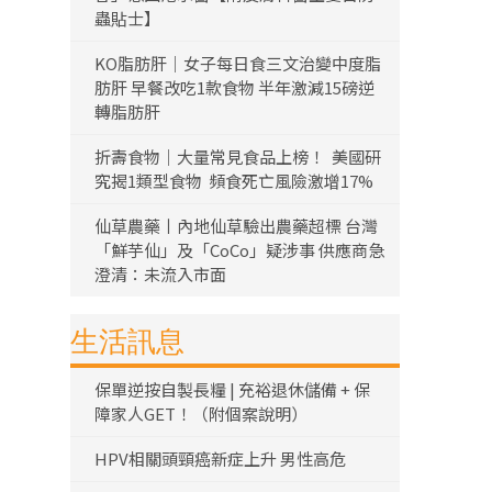
蟲貼士】
KO脂肪肝｜女子每日食三文治變中度脂
肪肝 早餐改吃1款食物 半年激減15磅逆
轉脂肪肝
折壽食物｜大量常見食品上榜！ 美國研
究揭1類型食物 頻食死亡風險激增17%
仙草農藥丨內地仙草驗出農藥超標 台灣
「鮮芋仙」及「CoCo」疑涉事 供應商急
澄清：未流入市面
生活訊息
保單逆按自製長糧 | 充裕退休儲備 + 保
障家人GET！（附個案說明）
HPV相關頭頸癌新症上升 男性高危