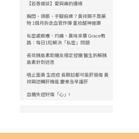
【若善健談】愛與痛的邊緣
胸悶、頭脹、手腳麻痺？黃祥興不靠藥
物 1個月拆走血管炸彈 重拾醒神健康
私密處痕癢、灼痛、異味來襲 Grace教
路：每日1粒解決「私密」問題
長效胰島素助糖友穩定控糖 醫生拆解胰
島素針劑迷思
唔止面黃 生痘痘 長期攰都可能肝損傷 黃
祥興逆轉肝機能 慶幸及早護肝
血糖失控好傷「心」!