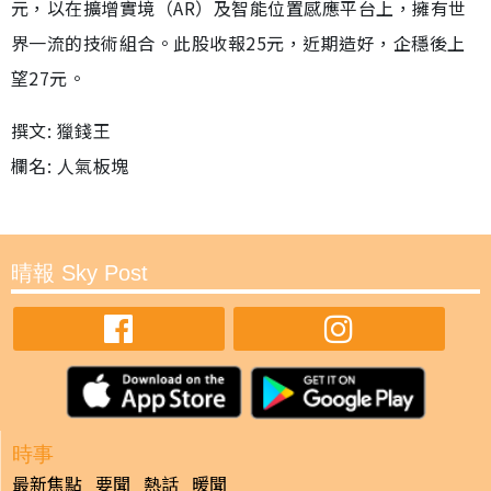
元，以在擴增實境（AR）及智能位置感應平台上，擁有世
界一流的技術組合。此股收報25元，近期造好，企穩後上
望27元。
撰文: 獵錢王
欄名: 人氣板塊
晴報 Sky Post
時事
最新焦點
要聞
熱話
暖聞