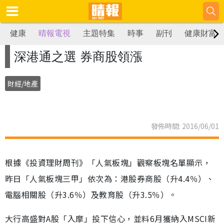
健康
晴報電視
主題特集
時事
副刊
健康財富
深港通之選 券商股領漲
財經/地產
發佈時間: 2016/06/01
根據《投資理財周刊》「人氣板塊」觀察板塊名單顯示，
昨日「人氣板塊三甲」依次為：港股券商股（升4.4％）、
電腦相關股（升3.6％）及教育股（升3.5％）。
大行高盛對A股「入摩」投下信心，並料6月獲納入MSCI新