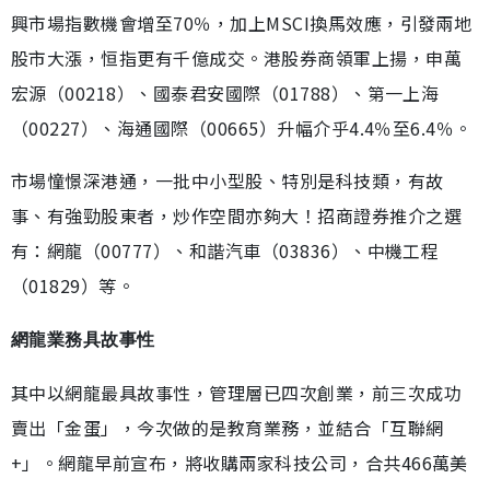
興市場指數機會增至70％，加上MSCI換馬效應，引發兩地
股市大漲，恒指更有千億成交。港股券商領軍上揚，申萬
宏源（00218）、國泰君安國際（01788）、第一上海
（00227）、海通國際（00665）升幅介乎4.4％至6.4％。
市場憧憬深港通，一批中小型股、特別是科技類，有故
事、有強勁股東者，炒作空間亦夠大！招商證券推介之選
有：網龍（00777）、和諧汽車（03836）、中機工程
（01829）等。
網龍業務具故事性
其中以網龍最具故事性，管理層已四次創業，前三次成功
賣出「金蛋」，今次做的是教育業務，並結合「互聯網
+」。網龍早前宣布，將收購兩家科技公司，合共466萬美