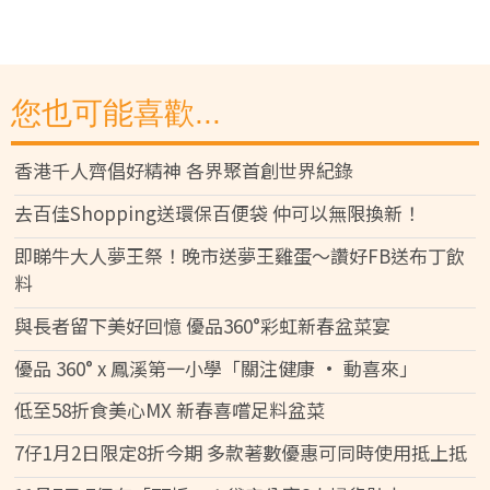
您也可能喜歡...
香港千人齊倡好精神 各界聚首創世界紀錄
去百佳Shopping送環保百便袋 仲可以無限換新！
即睇牛大人夢王祭！晚市送夢王雞蛋～讚好FB送布丁飲
料
與長者留下美好回憶 優品360°彩虹新春盆菜宴
優品 360° x 鳳溪第一小學「關注健康 • 動喜來」
低至58折食美心MX 新春喜嚐足料盆菜
7仔1月2日限定8折今期 多款著數優惠可同時使用抵上抵