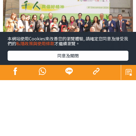
本網站使用Cookies來改善您的瀏覽體驗, 請確定您同意及接受我
們的
私隱政策與使用條款
才繼續瀏覽。
同意及關閉
青少年係未來社會嘅主人翁，佢哋嘅幸福感同時都係我們
未來幸福嘅所在。芸芸幸福感範疇之中，黛安認為精神健
康尤為重要，亦係近年社會各界關注所在。為咗凝聚更大
嘅社會力量以更廣泛嘅層面支持我哋呢班未來社會嘅主人
翁，同時響應特首喺《施政報告》中提出嘅加強支持青少
年身心健康精神素養嘅號召，以及教育局嘅「4Rs精神健康
約章」（Rest，Relaxation，Relationship，