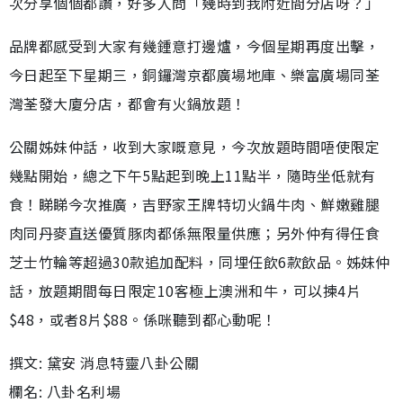
次分享個個都讚，好多人問「幾時到我附近間分店呀？」
品牌都感受到大家有幾鍾意打邊爐，今個星期再度出擊，
今日起至下星期三，銅鑼灣京都廣場地庫、樂富廣場同荃
灣荃發大廈分店，都會有火鍋放題！
公關姊妹仲話，收到大家嘅意見，今次放題時間唔使限定
幾點開始，總之下午5點起到晚上11點半，隨時坐低就有
食！睇睇今次推廣，吉野家王牌特切火鍋牛肉、鮮嫩雞腿
肉同丹麥直送優質豚肉都係無限量供應；另外仲有得任食
芝士竹輪等超過30款追加配料，同埋任飲6款飲品。姊妹仲
話，放題期間每日限定10客極上澳洲和牛，可以揀4片
$48，或者8片$88。係咪聽到都心動呢！
撰文: 黛安 消息特靈八卦公關
欄名: 八卦名利場