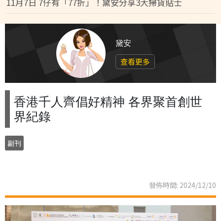
11月7日 7仔有「77折」！黛安分享3大掃貨貼士
黛安
查看更多
香港千人齊倡好精神 各界聚首創世
界紀錄
副刊
發佈時間: 2024/12/10