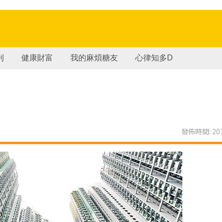
刊
健康財富
我的麻煩糖友
心律知多D
發佈時間: 201