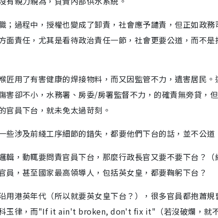
沒有親力親為，負責內部供水系統。
職；過程中，授權也變成了卸責，社會應予譴責，但正如政務
方面責任，尤其是看待政治責任一節，社會更要公道，而不是
喉匠用了有害健康的焊接物料，而又因監管不力，遺害居民。
傷害卻不小，水務署、房委/房署監督不力，的確責無旁貸，
的官員下台，就未免太過苛刻。
一些涉及前綫工序細節的錯失，都要他們下台的話，並不公道
邏輯，動輒要問責官員下台，那麼行政長官又要不要下台？（
官員，甚至國家最高領導人，包括英女皇，都要鞠躬下台？
沿用港英年代（所以就要英女皇下台？），很多官員都抱蕭規
 it ain't broken, don't fix it"（若沒破爛，