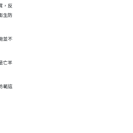
賞，反
衞生防
施並不
是亡羊
防範這