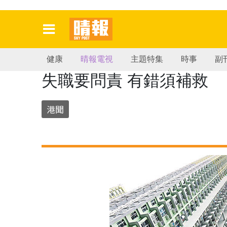
健康
晴報電視
主題特集
時事
副
失職要問責 有錯須補救
港聞