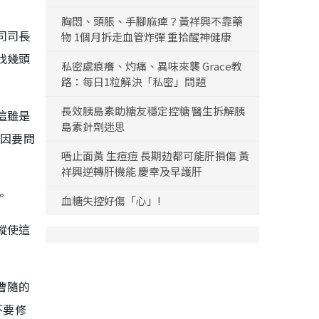
胸悶、頭脹、手腳麻痺？黃祥興不靠藥
司司長
物 1個月拆走血管炸彈 重拾醒神健康
找幾頭
私密處痕癢、灼痛、異味來襲 Grace教
路：每日1粒解決「私密」問題
長效胰島素助糖友穩定控糖 醫生拆解胰
這雖是
島素針劑迷思
但因要問
唔止面黃 生痘痘 長期攰都可能肝損傷 黃
祥興逆轉肝機能 慶幸及早護肝
。
血糖失控好傷「心」!
縱使這
曹隨的
就不要修