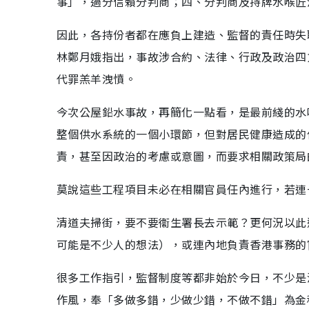
事」，過分信賴分判商；四、分判商及持牌水喉匠
因此，各持份者都在應負上建造、監督的責任時失
林鄭月娥指出，事故涉合約、法律、行政及政治四
代罪羔羊洩憤。
今次公屋鉛水事故，再簡化一點看，是最前綫的水
整個供水系統的一個小環節，但對居民健康造成的
責，甚至因政治的考慮或意圖，而要求相關政策局
莫說這些工程項目未必在相關官員任內進行，若連
清道夫掃街，要不要衞生署長去示範？更何況以此
可能是不少人的想法），或連內地負責香港事務的
很多工作指引，監督制度等都非始於今日，不少是
作風，奉「多做多錯，少做少錯，不做不錯」為金科玉律，而"If