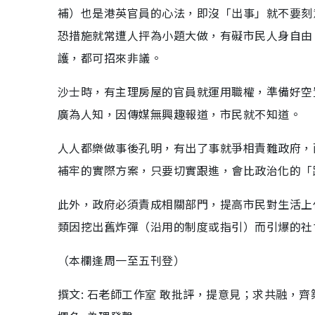
補）也是港英官員的心法，即沒「出事」就不要刻
恐措施就常遭人抨為小題大做，有礙市民人身自由
護，都可招來非議。
沙士時，有主理房屋的官員就運用職權，準備好空
廣為人知，因傳媒無興趣報道，市民就不知道。
人人都樂做事後孔明，有出了事就爭相責難政府，
補牢的實際方案，只要切實跟進，會比政治化的「
此外，政府必須責成相關部門，提高市民對生活上
類因挖出舊炸彈（沿用的制度或指引）而引爆的社
（本欄逢周一至五刊登）
撰文: 石老師工作室 敢批評，提意見；求共融，齊