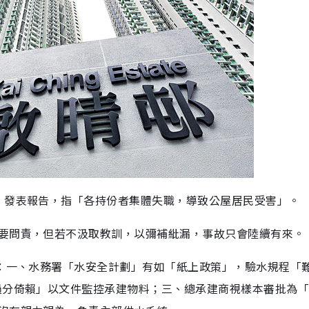
，發表報告，指「各持份者集體失職，導致公屋居民受害」。
要問責，但若不汲取教訓，以彌補紕漏，事故只會陸續有來。
有：一、水務署「水安全計劃」有如「紙上政策」，驗水規程「
過分倚賴」以文件監控承建物料；三、總承建商視樣本審批為