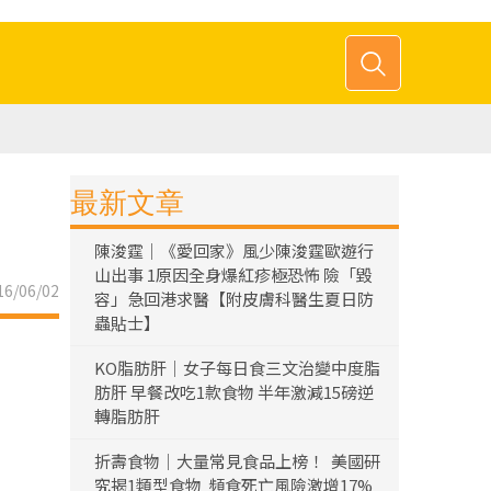
最新文章
陳浚霆｜《愛回家》風少陳浚霆歐遊行
山出事 1原因全身爆紅疹極恐怖 險「毀
6/06/02
容」急回港求醫【附皮膚科醫生夏日防
蟲貼士】
KO脂肪肝｜女子每日食三文治變中度脂
肪肝 早餐改吃1款食物 半年激減15磅逆
轉脂肪肝
折壽食物｜大量常見食品上榜！ 美國研
究揭1類型食物 頻食死亡風險激增17%