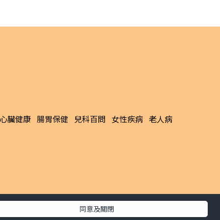
心臟健康
腸胃保健
兒科百問
女性疾病
老人病
同意及關閉
生活副刊
親子/教育
體育
專題/人物
昔日晴報