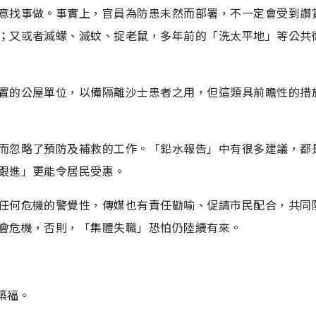
意找事做。事實上，官員為防患未然而部署，不一定會受到讚
；又或者滅蠓、滅蚊、捉老鼠，多年前的「洗太平地」等公共
置的公屋單位，以備隔離沙士患者之用，但這類具前瞻性的措
而忽略了預防及補救的工作。「鉛水報告」中有很多建議，都
跟進」更能令居民受惠。
任何危機的警覺性，傳媒也有責任勸喻、促請市民配合，共同
會危機，否則，「集體失職」恐怕仍陸續有來。
築福。