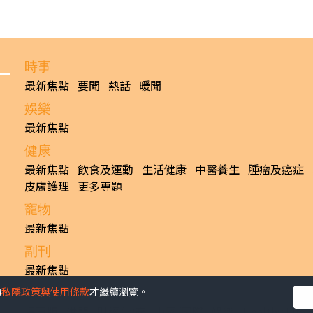
時事
最新焦點
要聞
熱話
暖聞
娛樂
最新焦點
健康
最新焦點
飲食及運動
生活健康
中醫養生
腫瘤及癌症
皮膚護理
更多專題
寵物
最新焦點
副刊
最新焦點
的
私隱政策與使用條款
才繼續瀏覽。
日報
揭頁版
港聞
財經/地產
中國/國際
娛樂
Healthy Life