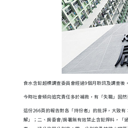
食水含鉛超標調查委員會經過9個月聆訊及調查後
今時社會傾向追究責任多於補救，有「失職」固然
這份266頁的報告對各「持份者」的批評，大致
解」；二、房委會/房署無有效禁止含鉛焊料，「