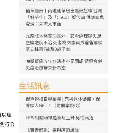
仙草農藥丨內地仙草驗出農藥超標 台灣
「鮮芋仙」及「CoCo」疑涉事 供應商急
澄清：未流入市面
九龍城地盤奪命意外丨安全經理疑失足
墮樓送院不治 死者為39歲兩孩爸爸屬家
庭支柱育7歲及3歲子女
晚期腎癌五年存活率不足兩成 標靶合併
免疫治療帶來新希望
生活訊息
保單逆按自製長糧 | 充裕退休儲備 + 保
障家人GET！（附個案說明）
難以理
HPV相關頭頸癌新症上升 男性高危
「例行公
【若善健談】愛與痛的邊緣