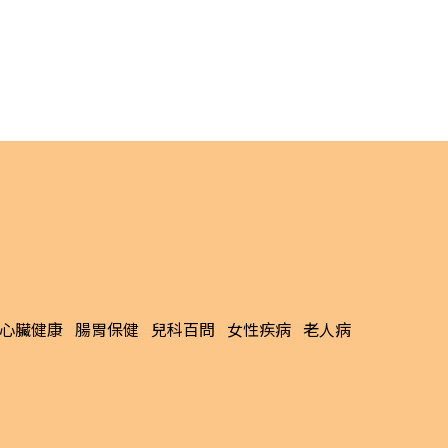
心臟健康
腸胃保健
兒科百問
女性疾病
老人病