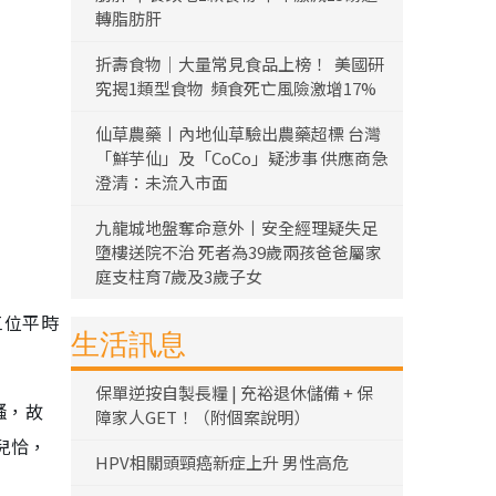
轉脂肪肝
折壽食物｜大量常見食品上榜！ 美國研
究揭1類型食物 頻食死亡風險激增17%
仙草農藥丨內地仙草驗出農藥超標 台灣
「鮮芋仙」及「CoCo」疑涉事 供應商急
澄清：未流入市面
九龍城地盤奪命意外丨安全經理疑失足
墮樓送院不治 死者為39歲兩孩爸爸屬家
庭支柱育7歲及3歲子女
三位平時
生活訊息
保單逆按自製長糧 | 充裕退休儲備 + 保
騷，故
障家人GET！（附個案說明）
兒恰，
HPV相關頭頸癌新症上升 男性高危