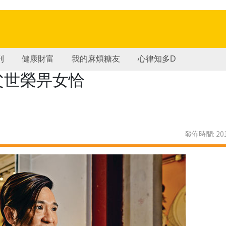
刊
健康財富
我的麻煩糖友
心律知多D
慈父世榮畀女恰
發佈時間: 201