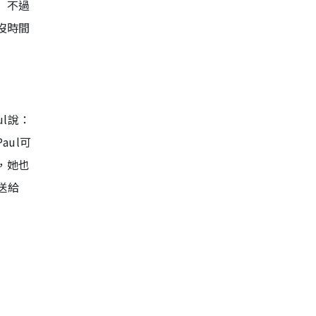
」不過
沒時間
l說：
aul可
，她也
送給