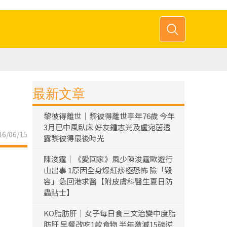
最新文章
黎彼得離世｜黎彼得離世享年76歲 今年
3月已中風臥床 好友鍾志光及盧宛茵透
6/06/15
露黎彼得最後時光
陳浚霆｜《愛回家》風少陳浚霆歐遊行
山出事 1原因全身爆紅疹極恐怖 險「毀
容」急回港求醫【附皮膚科醫生夏日防
蟲貼士】
KO脂肪肝｜女子每日食三文治變中度脂
肪肝 早餐改吃1款食物 半年激減15磅逆