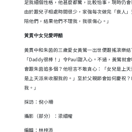
足我細個性格，他甚麼都驚，比較怕事，現時仍會
由於跟兒子相處時間很少，家強每次做完「衰人」
陪他們，結果他們不理我，我很傷心。」
黃貫中女兒愛呷醋
黃貫中和朱茵的三歲愛女黃鶯一出世便跟搖滾樂結下
「Daddy很棒！」令Paul甜入心。不過，黃鶯
會跟朱茵追多個？他坦言不敢貪心：「女兒是上天
是上天派來收服我的。」至於父親節會如何慶祝？P
我。」
採訪：倪小珊
攝影（部分）：梁細權
編輯：林梓添