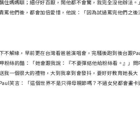
黐住媽媽瞓；細仔好百厭，鬧他都不會驚，我完全沒他辦法。
責罵他們後，都會加倍愛惜，他說：「因為試過罵完他們之後
不解緣，早前更在台灣看爸爸演唱會，完騷後跑到後台跟Pau
就會呷粉絲的醋：「她會跟我說：『不要彈結他給粉絲看。』」問P
送我一個很大的禮物，大到我拿到會發抖，要好好教育她長大
aul笑言：「這個世界不是只得母親節嗎？不過女兒都會畫卡