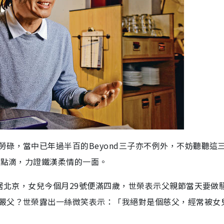
碌，當中已年過半百的Beyond三子亦不例外，不妨聽聽這
馨點滴，力證鐵漢柔情的一面。
定居北京，女兒今個月29號便滿四歲，世榮表示父親節當天要做
嚴父？世榮露出一絲微笑表示：「我絕對是個慈父，經常被女