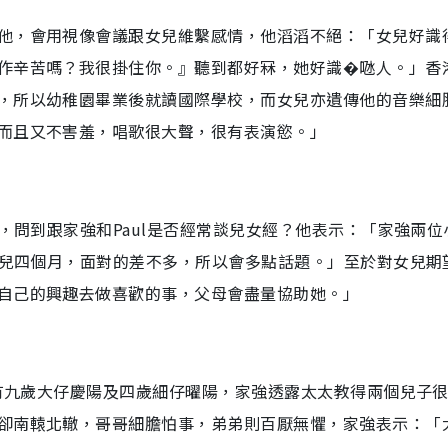
他，會用視像會議跟女兒維繫感情，他滔滔不絕：「女兒好識
作辛苦嗎？我很掛住你。』聽到都好冧，她好識�𠱁人。」香
，所以幼稚園畢業後就讀國際學校，而女兒亦遺傳他的音樂細
而且又不害羞，唱歌很大聲，很有表演慾。」
父，問到跟家強和Paul是否經常談兒女經？他表示：「家強兩位
女兒四個月，面對的差不多，所以會多點話題。」至於對女兒期
自己的興趣去做喜歡的事，父母會盡量協助她。」
育有九歲大仔慶陽及四歲細仔曜陽，家強透露太太教得兩個兒子
卻南轅北轍，哥哥細膽怕事，弟弟則百厭無懼，家強表示：「