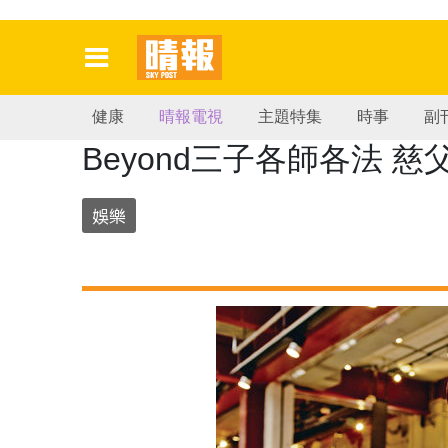
健康
晴報電視
主題特集
時事
副
Beyond三子各師各法 
娛樂