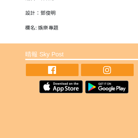
設計：鄧俊明
欄名: 娛樂專題
晴報 Sky Post