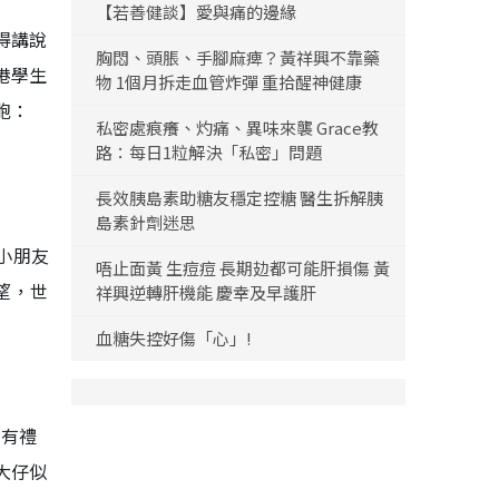
【若善健談】愛與痛的邊緣
得講說
胸悶、頭脹、手腳麻痺？黃祥興不靠藥
港學生
物 1個月拆走血管炸彈 重拾醒神健康
胞：
私密處痕癢、灼痛、異味來襲 Grace教
路：每日1粒解決「私密」問題
長效胰島素助糖友穩定控糖 醫生拆解胰
島素針劑迷思
小朋友
唔止面黃 生痘痘 長期攰都可能肝損傷 黃
望，世
祥興逆轉肝機能 慶幸及早護肝
血糖失控好傷「心」!
很有禮
大仔似