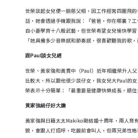
世榮談起女兒便一臉慈父相，因工作經常四圍飛的
話，她會透過手機跟我說：『爸爸，你在哪裏？工
自小要學齊十八般武藝，但世榮希望女兒愉快學習
「她具備多少音樂感和節奏感，很喜歡聽我的歌，
跟Paul談女兒經
世榮、黃家強和黃貫中（Paul）近年相繼榮升人
比較大，所以跟他很少談仔女，我女兒大Paul的
榮表示十分簡單：「最重要是健康快樂成長，順住
黃家強細仔好大膽
黃家強與日籍太太Makiko剛結婚十周年，兩人
貌，會跟人打招呼，吃飯前會叫人，但兩兄弟性格