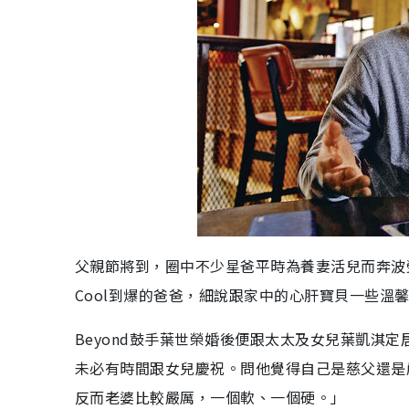
父親節將到，圈中不少星爸平時為養妻活兒而奔波勞
Cool到爆的爸爸，細說跟家中的心肝寶貝一些溫
Beyond鼓手葉世榮婚後便跟太太及女兒葉凱淇
未必有時間跟女兒慶祝。問他覺得自己是慈父還是
反而老婆比較嚴厲，一個軟、一個硬。」