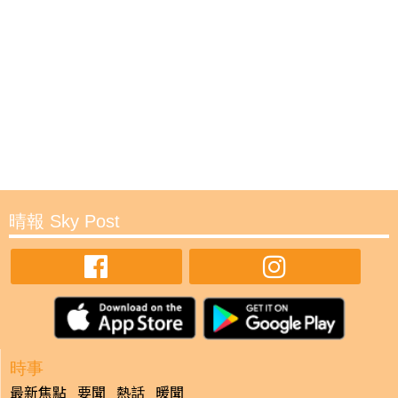
晴報 Sky Post
時事
最新焦點
要聞
熱話
暖聞