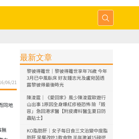
最新文章
黎彼得離世｜黎彼得離世享年76歲 今年
3月已中風臥床 好友鍾志光及盧宛茵透
6/06/21
露黎彼得最後時光
陳浚霆｜《愛回家》風少陳浚霆歐遊行
山出事 1原因全身爆紅疹極恐怖 險「毀
而同地
容」急回港求醫【附皮膚科醫生夏日防
蟲貼士】
事無
KO脂肪肝｜女子每日食三文治變中度脂
肪肝 早餐改吃1款食物 半年激減15磅逆