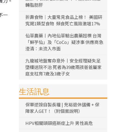
實力。
轉脂肪肝
不一
折壽食物｜大量常見食品上榜！ 美國研
究揭1類型食物 頻食死亡風險激增17%
仙草農藥丨內地仙草驗出農藥超標 台灣
「鮮芋仙」及「CoCo」疑涉事 供應商急
澄清：未流入市面
九龍城地盤奪命意外丨安全經理疑失足
墮樓送院不治 死者為39歲兩孩爸爸屬家
庭支柱育7歲及3歲子女
生活訊息
保單逆按自製長糧 | 充裕退休儲備 + 保
障家人GET！（附個案說明）
HPV相關頭頸癌新症上升 男性高危