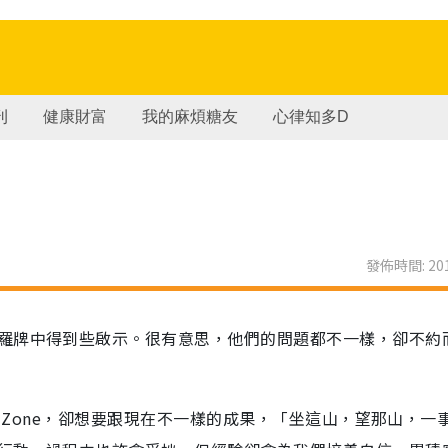
刊
健康財富
我的麻煩糖友
心律知多D
發佈時間: 201
羅牌中得到些啟示。很有意思，他們的問題都不一樣，卻不約
t Zone，卻想要跟現在不一樣的成果，「坐這山，望那山，一