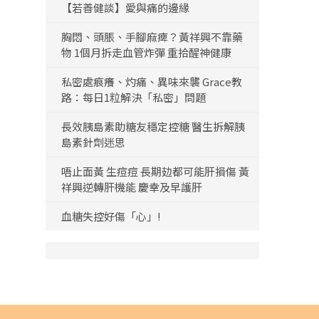
【若善健談】愛與痛的邊緣
胸悶、頭脹、手腳麻痺？黃祥興不靠藥
物 1個月拆走血管炸彈 重拾醒神健康
私密處痕癢、灼痛、異味來襲 Grace教
路：每日1粒解決「私密」問題
長效胰島素助糖友穩定控糖 醫生拆解胰
島素針劑迷思
唔止面黃 生痘痘 長期攰都可能肝損傷 黃
祥興逆轉肝機能 慶幸及早護肝
血糖失控好傷「心」!