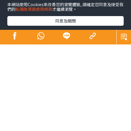
本網站使用Cookies來改善您的瀏覽體驗, 請確定您同意及接受我
們的
私隱政策與使用條款
才繼續瀏覽。
同意及關閉
安踏體育（02020）的「單聚焦，多品牌，全球化」策略，
在零售市場復常後取得良好成績，於截至2023年6月30日
止6個月，集團實現收益296.45億元人民幣，按年增長
14.2%；股東應佔溢利為47.48億元人民幣，按年增長
32.3%。經營溢利率按年上升3.4個百分點至25.7%，其
中，FILA分部的經營溢利率按年上升7.2個百分點至
29.7%，所有其他品牌的經營溢利率則按年上升8.7個百分
點至30.3%。
合營公司AS Holding（Amer Sports為AS Holding的附屬
公司）的經營表現持續提升，今年上半年錄得收益132.67