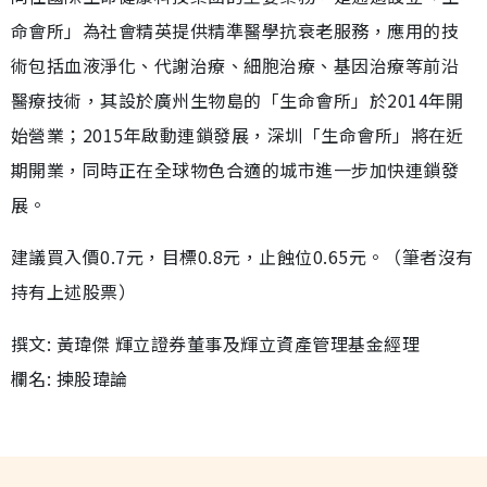
命會所」為社會精英提供精準醫學抗衰老服務，應用的技
術包括血液淨化、代謝治療、細胞治療、基因治療等前沿
醫療技術，其設於廣州生物島的「生命會所」於2014年開
始營業；2015年啟動連鎖發展，深圳「生命會所」將在近
期開業，同時正在全球物色合適的城市進一步加快連鎖發
展。
建議買入價0.7元，目標0.8元，止蝕位0.65元。（筆者沒有
持有上述股票）
撰文: 黃瑋傑 輝立證券董事及輝立資產管理基金經理
欄名: 揀股瑋論