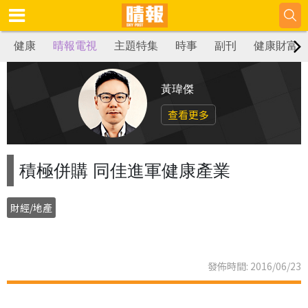
健康
晴報電視
主題特集
時事
副刊
健康財富
黃瑋傑
查看更多
積極併購 同佳進軍健康產業
財經/地產
發佈時間: 2016/06/23