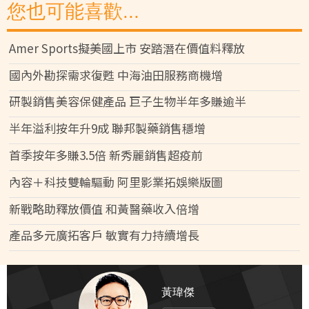
您也可能喜歡...
Amer Sports擬美國上市 安踏潛在價值料釋放
國內外勘探需求復甦 中海油田服務商機增
研製銷售美容保健產品 巨子生物半年多賺逾半
半年溢利按年升9成 聯邦製藥銷售穩增
首季按年多賺3.5倍 新秀麗銷售超疫前
內容＋科技雙輪驅動 阿里影業拓娛樂版圖
新戰略助釋放價值 和黃醫藥收入倍增
產品多元廣拓客戶 敏實有力持續增長
黃瑋傑