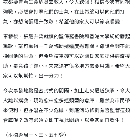
次都要冒着生命危險去救人，令人欽佩！相信今次有同袍
殉職，必然會打擊他們的士氣，在此希望可以向他們打
氣，亦想向張耀升致敬！希望他的家人可以節哀順變。
事發後，張耀升曾就讀的聖保羅書院和香港大學紛紛發起
籌款，望可籌得一千萬協助遺孀度過難關。雖說金錢不能
挽回他的生命，但希望這筆錢可以對張氏家庭提供經濟援
助，畢竟孩子還小，未來還有很多地方需要用錢，希望大
家可以幫幫忙，出一分力！
今次事發地點是密封式的間隔，加上走火通道狹窄，令大
火難以撲救，現時愈來愈多這類型的倉庫，雖然為市民帶
來便利，但亦潛在不少危機，到底消防條例有否監管這類
倉庫呢？政府必須立即正視此問題，以免悲劇再發生！
（本欄逢周一、三、五刊登）