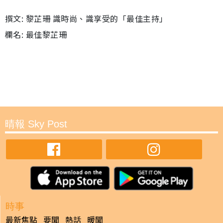
撰文: 黎芷珊 識時尚、識享受的「最佳主持」
欄名: 最佳黎芷珊
晴報 Sky Post
時事
最新焦點
要聞
熱話
暖聞