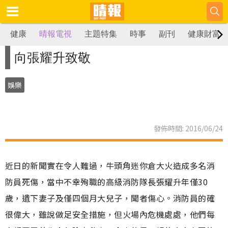
健康
晴報電視
主題特集
時事
副刊
健康財富
向張耀升致敬
娛樂
發佈時間: 2016/06/24
近日的新聞實在令人難過，牛頭角迷你倉大火造成多名消
防員死傷，當中不幸殉職的高級消防隊長張耀升年僅30
歲，遺下妻子及僅四個月大兒子，聞者傷心。消防員的確
很偉大，雖說做足安全措施，但火場內危機處處，他們每