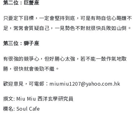
第二位：巨蟹座
只要定下目標，一定會堅持到底，可是有時自信心略嫌不
足，常常會質疑自己，一見勢色不對就很快兵敗如山倒。
第三位：獅子座
有很強的競爭心，但好勝心太強，若不能一鼓作氣地取
勝，很快就會後勁不繼。
歡迎意見，可電郵：miumiu1207@yahoo.com.hk
撰文: Miu Miu 西洋玄學研究員
欄名: Soul Cafe