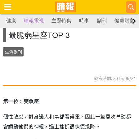
健康
晴報電視
主題特集
時事
副刊
健康財富
最脆弱星座TOP 3
生活副刊
發佈時間: 2016/06/24
第一位：雙魚座
個性敏感，對身邊人和事都看得重，因此一些風吹草動都
會觸動他們的神經，遇上挫折很快便投降。