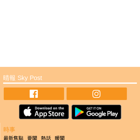
晴報 Sky Post
時事
最新焦點
要聞
熱話
暖聞