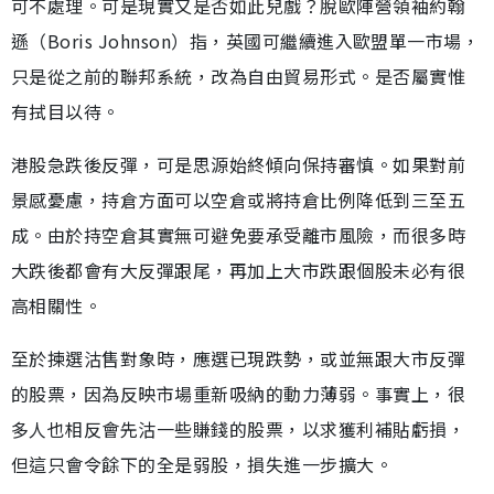
可不處理。可是現實又是否如此兒戲？脫歐陣營領袖約翰
遜（Boris Johnson）指，英國可繼續進入歐盟單一市場，
只是從之前的聯邦系統，改為自由貿易形式。是否屬實惟
有拭目以待。
港股急跌後反彈，可是思源始終傾向保持審慎。如果對前
景感憂慮，持倉方面可以空倉或將持倉比例降低到三至五
成。由於持空倉其實無可避免要承受離市風險，而很多時
大跌後都會有大反彈跟尾，再加上大市跌跟個股未必有很
高相關性。
至於揀選沽售對象時，應選已現跌勢，或並無跟大市反彈
的股票，因為反映市場重新吸納的動力薄弱。事實上，很
多人也相反會先沽一些賺錢的股票，以求獲利補貼虧損，
但這只會令餘下的全是弱股，損失進一步擴大。