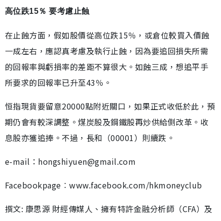
高位跌15％ 要考慮止蝕
在止蝕方面，假如股價從高位跌15％，或倉位較買入價蝕
一成左右，應認真考慮及執行止蝕，因為要追回損失所需
的回報率與虧損率的差距不算很大。如蝕三成，想追平手
所要求的回報率已升至43％。
恒指現貨要留意20000點附近關口，如果正式收低於此，預
期仍會有較深調整。煤炭股及鋼鐵股再炒供給側改革。收
息股亦獲追捧。不過，長和（00001）則續跌。
e-mail：hongshiyuen@gmail.com
Facebookpage︰www.facebook.com/hkmoneyclub
撰文: 康思源 財經傳媒人、擁有特許金融分析師（CFA）及