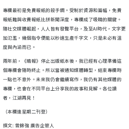
專欄最初是免費報紙的殺手鐧。受制於資源和篇幅，免費
報紙難與收費報紙比拼新聞深度，專欄成了吸睛的關鍵。
隨社交媒體崛起，人人皆有發聲平台，及至AI時代，文字更
加氾濫，幾個指令便能以秒速生產千字文，只是未必有溫
度與內涵而已。
兩年前，《晴報》停止出版紙本後，我已經有心理準備這
個專欄會隨時終止。所以當被通知媒體轉型，結束專欄時
一點也不意外。未來我仍會繼續寫作，我仍有其他媒體的
專欄，也會在不同平台上分享我的故事和見解。各位讀
者，江湖再見！
（本欄逢星期二刊登）
撰文: 曾錦強 廣告企管人