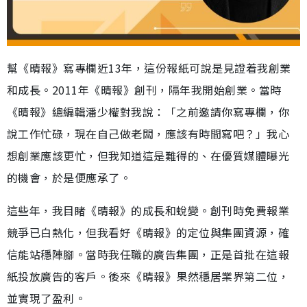
幫《晴報》寫專欄近13年，這份報紙可說是見證着我創業
和成長。2011年《晴報》創刊，隔年我開始創業。當時
《晴報》總編輯潘少權對我說：「之前邀請你寫專欄，你
說工作忙碌，現在自己做老闆，應該有時間寫吧？」我心
想創業應該更忙，但我知道這是難得的、在優質媒體曝光
的機會，於是便應承了。
這些年，我目睹《晴報》的成長和蛻變。創刊時免費報業
競爭已白熱化，但我看好《晴報》的定位與集團資源，確
信能站穩陣腳。當時我任職的廣告集團，正是首批在這報
紙投放廣告的客戶。後來《晴報》果然穩居業界第二位，
並實現了盈利。