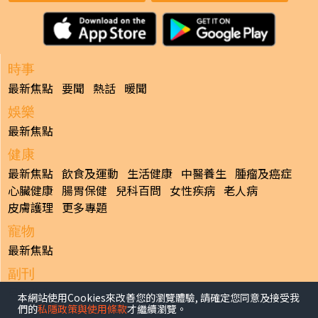
時事
最新焦點
要聞
熱話
暖聞
娛樂
最新焦點
健康
最新焦點
飲食及運動
生活健康
中醫養生
腫瘤及癌症
心臟健康
腸胃保健
兒科百問
女性疾病
老人病
皮膚護理
更多專題
寵物
最新焦點
副刊
最新焦點
本網站使用Cookies來改善您的瀏覽體驗, 請確定您同意及接受我
們的
私隱政策與使用條款
才繼續瀏覽。
日報