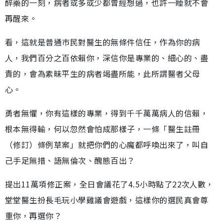
醉藥的一刻，病者或多或少都曾經想過，也許一睡就不會
再醒來。
看，這就是普通巿民對醫生的無條件信任，作為你的病
人，我們百分之百依賴你，深信你是專業的、細心的、盡
責的，會為素昧平生的病者竭盡所能，此所謂醫者父母
心。
勇者無懼，你有這樣的專業，得到千千萬萬病人的信賴，
根本無得輸，何以忽然會怕成那樣子，一條「醫生註冊
（修訂）條例草案」就把你們的心魔都呼喚出來了，叫自
己手足無措、語無倫次、醜態百出？
提出11萬項修正案，全日會議花了4.5小時點了22次人數，
堂堂醫生扮長毛玩小學雞議會遊戲，這樣你的選民真會尊
重你，再選你？