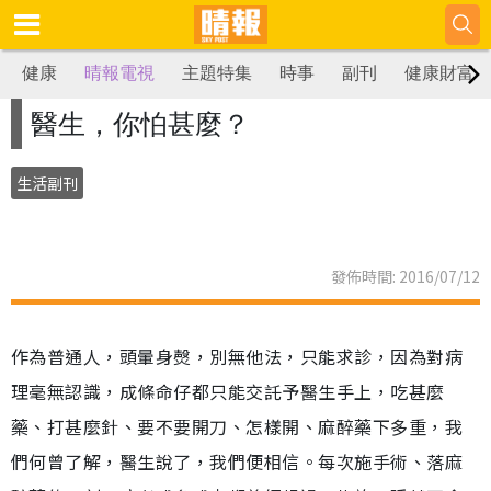
健康
晴報電視
主題特集
時事
副刊
健康財富
醫生，你怕甚麼？
生活副刊
發佈時間: 2016/07/12
作為普通人，頭暈身㷫，別無他法，只能求診，因為對病
理毫無認識，成條命仔都只能交託予醫生手上，吃甚麼
藥、打甚麼針、要不要開刀、怎樣開、麻醉藥下多重，我
們何曾了解，醫生說了，我們便相信。每次施手術、落麻