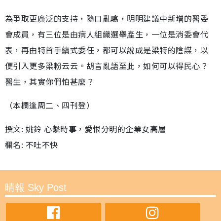
為爭取更廣泛的支持，隨口亂噏，明明建議中新增的醫委
會成員，有三位是由病人組織選舉產生，一位是消委會代
表，再由特首手續式委任，都可以說成是梁特的陰謀，以
便引入更多梁粉云云。胡言亂語至此，如何可以得民心？
醫生，其實你們怕甚麼？
（本欄逢周二、四刊登）
撰文: 姚鈴 心繫時事，愛恨分明的企業女高層
欄名: 不吐不快
晴報 Sky Post