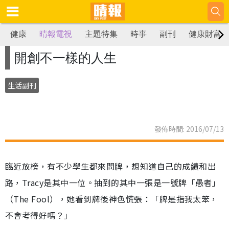
健康
晴報電視
主題特集
時事
副刊
健康財富
開創不一樣的人生
生活副刊
發佈時間: 2016/07/13
臨近放榜，有不少學生都來問牌，想知道自己的成績和出
路，Tracy是其中一位。抽到的其中一張是一號牌「愚者」
（The Fool），她看到牌後神色慌張：「牌是指我太笨，
不會考得好嗎？」