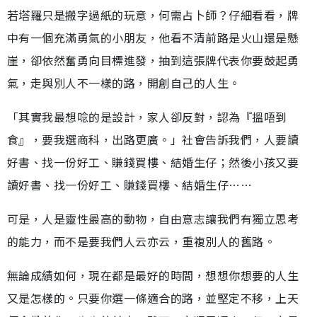
若塔羅只是搬字過紙的玩意，何需占卜師？仔細看看，牌
中有一個充滿勇氣的小朋友，他看不清前路是火山還是懸
崖，卻依然奮勇向目標進發，抽到這張牌代表你要鼓起勇
氣，走與別人不一樣的路，開創自己的人生。
「其實我最想唸的是設計，家人卻反對，認為『搵唔到
食』，要我選商科，出路更廣。」社會告訴我們，人要讀
好書、找一份好工、賺錢買樓、結婚生仔；然後小孩又要
讀好書、找一份好工、賺錢買樓、結婚生仔……
可是，人是靈性最高的動物，自由意志讓我們有獨立思考
的能力，而不是要我們人云亦云，重複別人的舊路。
無論成績如何，現在都是最好的時間，想想你想要的人生
又是怎樣的。只要你選一條適合的路，並堅定不移，上天