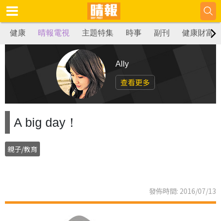
健康
晴報電視
主題特集
時事
副刊
健康財富
Ally
查看更多
A big day！
親子/教育
發佈時間: 2016/07/13