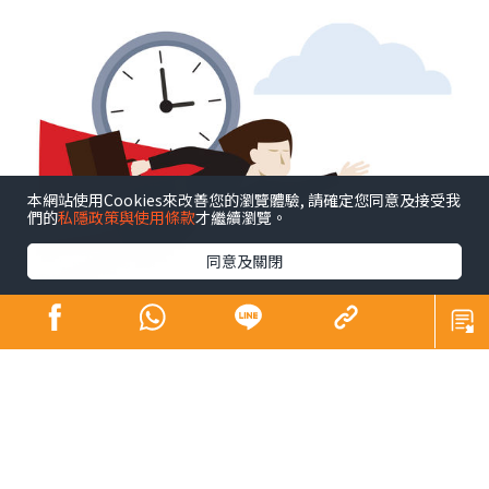
本網站使用Cookies來改善您的瀏覽體驗, 請確定您同意及接受我
們的
私隱政策與使用條款
才繼續瀏覽。
同意及關閉
不經不覺寫了這個專欄超過12年。12年是長是短（Is 12
years a long time or a short time？）相信大家站於不同
角度、處於不同人生階段，體會也不一樣。譬如，說到養
育子女，英文有句看似矛盾但引起不少家長共鳴的說話︰
「The days are long but the years are short.」每日照顧