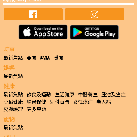
時事
最新焦點
要聞
熱話
暖聞
娛樂
最新焦點
健康
最新焦點
飲食及運動
生活健康
中醫養生
腫瘤及癌症
心臟健康
腸胃保健
兒科百問
女性疾病
老人病
皮膚護理
更多專題
寵物
最新焦點