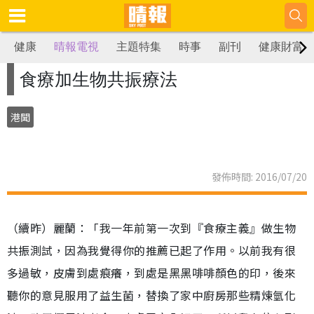
健康
晴報電視
主題特集
時事
副刊
健康財富
食療加生物共振療法
港聞
發佈時間: 2016/07/20
（續昨）麗蘭：「我一年前第一次到『食療主義』做生物
共振測試，因為我覺得你的推薦已起了作用。以前我有很
多過敏，皮膚到處痕癢，到處是黑黑啡啡顏色的印，後來
聽你的意見服用了益生菌，替換了家中廚房那些精煉氫化