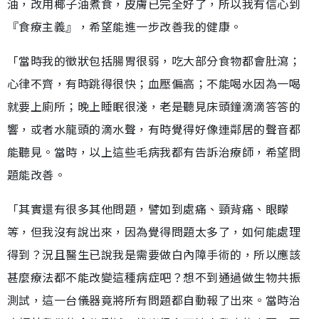
油，改用椰子油煮食，皮膚已完全好了，所以我有信心到
『食療主義』，希望能進一步改善我的健康。
「當時我的徵狀包括腸胃很弱，吃大部分食物都會肚瀉；
心律不齊，有時跳得很快；血壓偏高；不能喝水因為一喝
就要上廁所；晚上睡眠很淺，老是聽見床頭鐘滴滴答答的
響，或者水龍頭的滴水聲，有時覺得好像連鄰居的聲音都
能聽見。當時，以上這些毛病我都有告訴治療師，希望問
題能改善。
「其實還有很多其他問題，譬如到處痛、頸背痛、眼矇
等，但我沒有說出來，因為覺得問題太多了，如何能處理
得到？況且醫生已說我是需要做白內障手術的，所以應該
甚麼療法都不能改變這種病症吧？想不到通過做生物共振
測試，這一台儀器竟將所有問題都自動報了出來。當時治