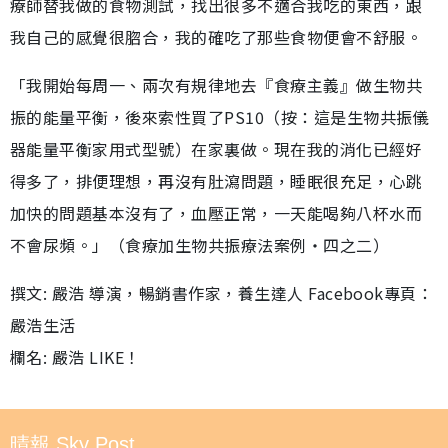
療師替我做的食物測試，找出很多不適合我吃的東西，跟
我自己的感覺很脗合，我的確吃了那些食物便會不舒服。
「我開始每周一、兩次有規律地去『食療主義』做生物共
振的能量平衡，後來索性買了PS10（按：這是生物共振儀
器能量平衡家用式型號）在家裏做。現在我的消化已經好
得多了，排便理想，再沒有肚瀉問題，睡眠很充足，心跳
加快的問題基本沒有了，血壓正常，一天能喝夠八杯水而
不會尿頻。」（食療加生物共振療法案例‧四之二）
撰文: 嚴浩 導演，暢銷書作家，養生達人 Facebook專頁：
嚴浩生活
欄名: 嚴浩 LIKE！
晴報 Sky Post