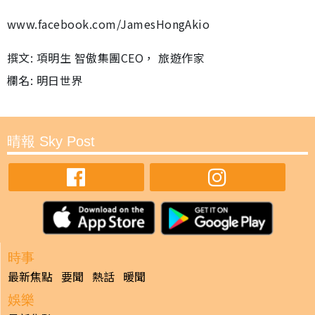
www.facebook.com/JamesHongAkio
撰文: 項明生 智傲集團CEO， 旅遊作家
欄名: 明日世界
晴報 Sky Post
時事
最新焦點
要聞
熱話
暖聞
娛樂