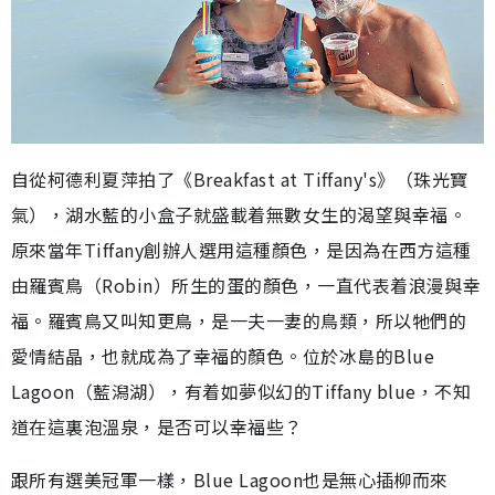
自從柯德利夏萍拍了《Breakfast at Tiffany's》（珠光寶
氣），湖水藍的小盒子就盛載着無數女生的渴望與幸福。
原來當年Tiffany創辦人選用這種顏色，是因為在西方這種
由羅賓鳥（Robin）所生的蛋的顏色，一直代表着浪漫與幸
福。羅賓鳥又叫知更鳥，是一夫一妻的鳥類，所以牠們的
愛情結晶，也就成為了幸福的顏色。位於冰島的Blue
Lagoon（藍潟湖），有着如夢似幻的Tiffany blue，不知
道在這裏泡溫泉，是否可以幸福些？
跟所有選美冠軍一樣，Blue Lagoon也是無心插柳而來