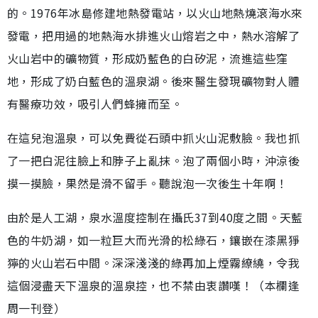
的。1976年冰島修建地熱發電站，以火山地熱燒滾海水來
發電，把用過的地熱海水排進火山熔岩之中，熱水溶解了
火山岩中的礦物質，形成奶藍色的白矽泥，流進這些窪
地，形成了奶白藍色的溫泉湖。後來醫生發現礦物對人體
有醫療功效，吸引人們蜂擁而至。
在這兒泡溫泉，可以免費從石頭中抓火山泥敷臉。我也抓
了一把白泥往臉上和脖子上亂抹。泡了兩個小時，沖涼後
摸一摸臉，果然是滑不留手。聽說泡一次後生十年啊！
由於是人工湖，泉水溫度控制在攝氏37到40度之間。天藍
色的牛奶湖，如一粒巨大而光滑的松綠石，鑲嵌在漆黑猙
獰的火山岩石中間。深深淺淺的綠再加上煙霧繚繞，令我
這個浸盡天下溫泉的溫泉控，也不禁由衷讚嘆！（本欄逢
周一刊登）