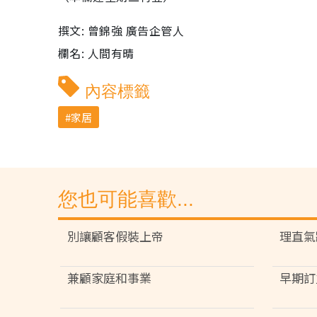
撰文: 曾錦強 廣告企管人
欄名: 人間有晴
內容標籤
家居
您也可能喜歡...
別讓顧客假裝上帝
理直氣
兼顧家庭和事業
早期訂