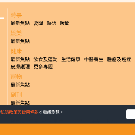
時事
最新焦點
要聞
熱話
暖聞
娛樂
最新焦點
健康
最新焦點
飲食及運動
生活健康
中醫養生
腫瘤及癌症
皮膚護理
更多專題
寵物
最新焦點
副刊
最新焦點
的
私隱政策與使用條款
才繼續瀏覽。
日報
揭頁版
港聞
財經/地產
中國/國際
娛樂
Healthy Life