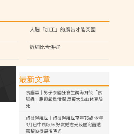
人腦「加工」的廣告才能突圍
拆細比合併好
最新文章
食腦蟲｜男子泰國狂食生醃海鮮染「食
腦蟲」腸道嚴重潰爛 反覆大出血休克險
死
黎彼得離世｜黎彼得離世享年76歲 今年
3月已中風臥床 好友鍾志光及盧宛茵透
露黎彼得最後時光