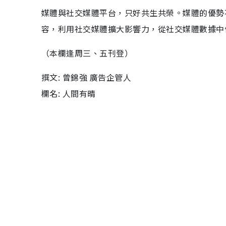
媒體與社交媒體平台，只好共生共榮。媒體的優勢
容，利用社交媒體擴大影響力，從社交媒體數據中
（本欄逢周三、五刊登）
撰文: 曾錦強 廣告企管人
欄名: 人間有晴