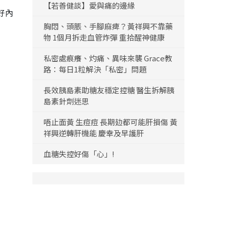
【若善健談】愛與痛的邊緣
好內
胸悶、頭脹、手腳麻痺？黃祥興不靠藥
物 1個月拆走血管炸彈 重拾醒神健康
私密處痕癢、灼痛、異味來襲 Grace教
路：每日1粒解決「私密」問題
長效胰島素助糖友穩定控糖 醫生拆解胰
島素針劑迷思
唔止面黃 生痘痘 長期攰都可能肝損傷 黃
祥興逆轉肝機能 慶幸及早護肝
血糖失控好傷「心」!