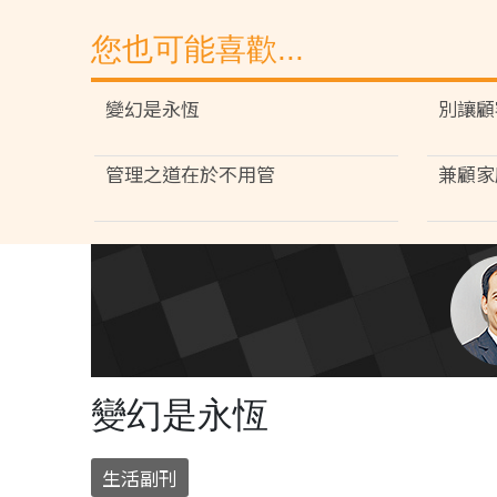
您也可能喜歡...
變幻是永恆
別讓顧
管理之道在於不用管
兼顧家
變幻是永恆
生活副刊