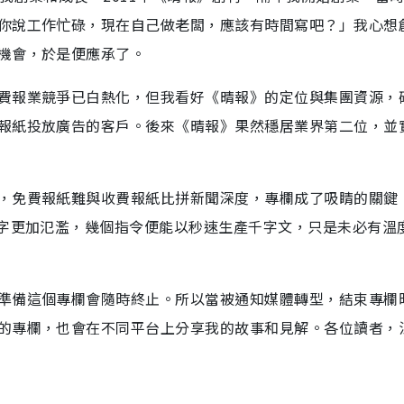
你說工作忙碌，現在自己做老闆，應該有時間寫吧？」我心想
機會，於是便應承了。
費報業競爭已白熱化，但我看好《晴報》的定位與集團資源，
報紙投放廣告的客戶。後來《晴報》果然穩居業界第二位，並
，免費報紙難與收費報紙比拼新聞深度，專欄成了吸睛的關鍵
文字更加氾濫，幾個指令便能以秒速生產千字文，只是未必有溫
準備這個專欄會隨時終止。所以當被通知媒體轉型，結束專欄
的專欄，也會在不同平台上分享我的故事和見解。各位讀者，