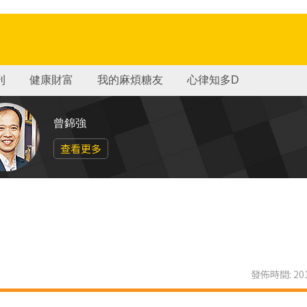
刊
健康財富
我的麻煩糖友
心律知多D
曾錦強
查看更多
發佈時間: 201