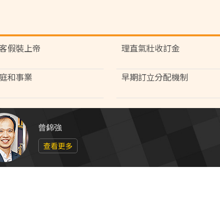
客假裝上帝
理直氣壯收訂金
庭和事業
早期訂立分配機制
曾錦強
查看更多