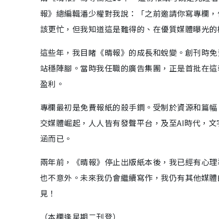
報》總編輯潘少權對我說：「之前邀請你寫專欄，
該更忙，但我知道這是難得的、在優質媒體曝光的
這些年，我目睹《晴報》的成長和蛻變。創刊時免
站穩陣腳。當時我任職的廣告集團，正是首批在這
盈利。
專欄最初是免費報紙的殺手鐧。受制於資源和篇幅
交媒體崛起，人人皆有發聲平台，及至AI時代，
涵而已。
兩年前，《晴報》停止出版紙本後，我已經有心理
也不意外。未來我仍會繼續寫作，我仍有其他媒體
見！
（本欄逢星期二刊登）