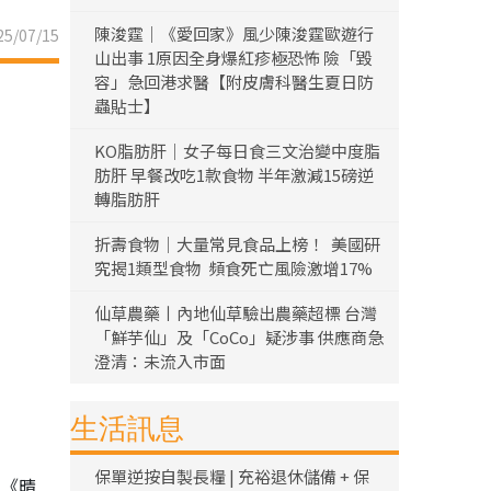
陳浚霆｜《愛回家》風少陳浚霆歐遊行
5/07/15
山出事 1原因全身爆紅疹極恐怖 險「毀
容」急回港求醫【附皮膚科醫生夏日防
蟲貼士】
KO脂肪肝｜女子每日食三文治變中度脂
肪肝 早餐改吃1款食物 半年激減15磅逆
轉脂肪肝
折壽食物｜大量常見食品上榜！ 美國研
究揭1類型食物 頻食死亡風險激增17%
仙草農藥丨內地仙草驗出農藥超標 台灣
「鮮芋仙」及「CoCo」疑涉事 供應商急
澄清：未流入市面
生活訊息
保單逆按自製長糧 | 充裕退休儲備 + 保
時《晴