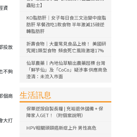
蟲貼士】
經資
KO脂肪肝｜女子每日食三文治變中度脂
肪肝 早餐改吃1款食物 半年激減15磅逆
轉脂肪肝
折壽食物｜大量常見食品上榜！ 美國研
都投放
究揭1類型食物 頻食死亡風險激增17%
仙草農藥丨內地仙草驗出農藥超標 台灣
「鮮芋仙」及「CoCo」疑涉事 供應商急
也不夠
澄清：未流入市面
生活訊息
那個商
保單逆按自製長糧 | 充裕退休儲備 + 保
障家人GET！（附個案說明）
會大打
HPV相關頭頸癌新症上升 男性高危