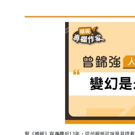
幫《晴報》寫專欄近13年，這份報紙可說是見證着