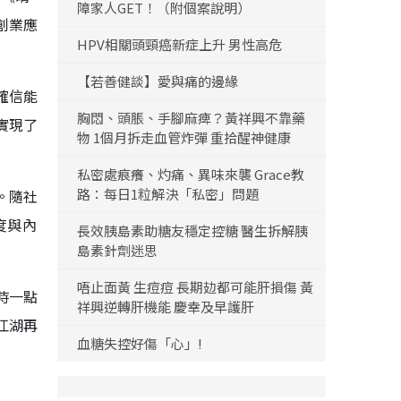
障家人GET！（附個案說明）
創業應
HPV相關頭頸癌新症上升 男性高危
【若善健談】愛與痛的邊緣
確信能
胸悶、頭脹、手腳麻痺？黃祥興不靠藥
實現了
物 1個月拆走血管炸彈 重拾醒神健康
私密處痕癢、灼痛、異味來襲 Grace教
路：每日1粒解決「私密」問題
。隨社
度與內
長效胰島素助糖友穩定控糖 醫生拆解胰
島素針劑迷思
唔止面黃 生痘痘 長期攰都可能肝損傷 黃
時一點
祥興逆轉肝機能 慶幸及早護肝
江湖再
血糖失控好傷「心」!