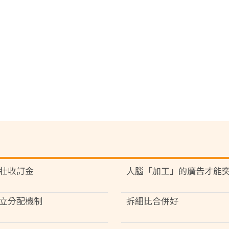
壯收訂金
人腦「加工」的廣告才能
立分配機制
拆細比合併好