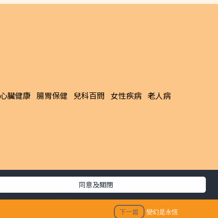
心臟健康
腸胃保健
兒科百問
女性疾病
老人病
同意及關閉
生活副刊
親子/教育
體育
專題/人物
昔日晴報
下一篇
變幻是永恆
香港經濟日報版權所有©2026