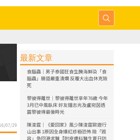
最新文章
食腦蟲｜男子泰國狂食生醃海鮮染「食
腦蟲」腸道嚴重潰爛 反覆大出血休克險
死
黎彼得離世｜黎彼得離世享年76歲 今年
3月已中風臥床 好友鍾志光及盧宛茵透
露黎彼得最後時光
陳浚霆｜《愛回家》風少陳浚霆歐遊行
6/07/29
山出事 1原因全身爆紅疹極恐怖 險「毀
容」急回港求醫【附皮膚科醫生夏日防