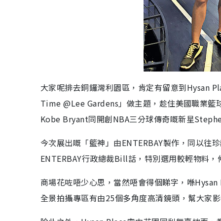
大家呢排去銅鑼灣利園區，肯定有留意到Hysan Plac
Time @Lee Gardens」做主題，趁住美國職業
Kobe Bryant同開創NBA三分球傳奇嘅新星Stephen
今次展出嘅「籃神」由ENTERBAY製作，同以往
ENTERBAY行政總裁Bill話，特別選用較輕
商場花咗唔少心思，當然唔會得個睇字，喺Hysan 
全景拍攝專區有由25個多角度高清鏡頭，幫大家影番條