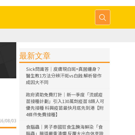
最新文章
Sick問識答｜皮膚現白斑=真菌纏身？
醫生教1方法分辨汗斑vs白蝕 解析發作
成因大不同
政府資助免費打針｜新一季度「流感疫
苗接種計劃」引入130萬劑疫苗 8類人可
優先接種 科興疫苗最快月底先到港【附
4條件免費接種】
6/08/03
食腦蟲｜男子泰國狂食生醃海鮮染「食
腦蟲」腸道嚴重潰爛 反覆大出血休克險