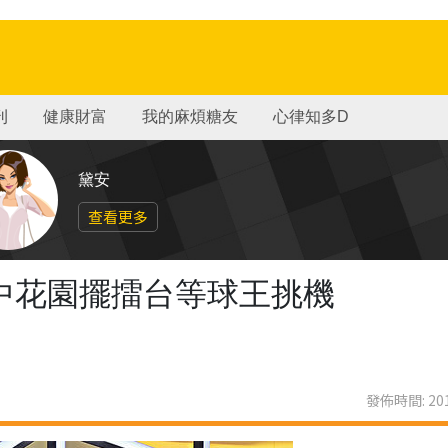
刊
健康財富
我的麻煩糖友
心律知多D
黛安
查看更多
樽 空中花園擺擂台等球王挑機
發佈時間: 201