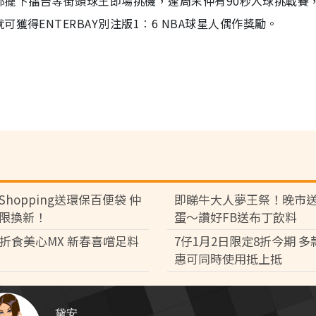
面，都擺下擂台等街頭球王即場挑機，逢周末仲有90秒入球挑戰賽，
得ENTERBAY別注版1︰6 NBA球星人偶作獎勵。
Shopping送環保百便袋 仲
即睇牛大人夢王祭！晚市
限換新！
蛋～讚好FB送布丁飲料
8折食美心MX 新春喜嚐足料
7仔1月2日限定8折今期 
惠可同時使用抵上抵
黛安