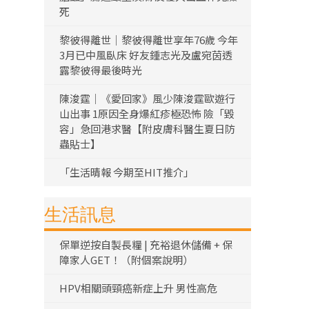
死
黎彼得離世｜黎彼得離世享年76歲 今年
3月已中風臥床 好友鍾志光及盧宛茵透
露黎彼得最後時光
陳浚霆｜《愛回家》風少陳浚霆歐遊行
山出事 1原因全身爆紅疹極恐怖 險「毀
容」急回港求醫【附皮膚科醫生夏日防
蟲貼士】
「生活晴報 今期至HIT推介」
生活訊息
保單逆按自製長糧 | 充裕退休儲備 + 保
障家人GET！（附個案說明）
HPV相關頭頸癌新症上升 男性高危