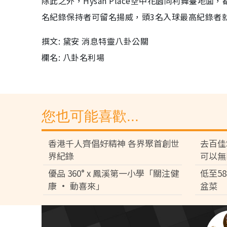
除此之外，Hysan Place空中花園同利舞臺地
名紀錄保持者可留名揚威，頭3名入球最高紀錄者就可獲
撰文: 黛安 消息特靈八卦公關
欄名: 八卦名利場
您也可能喜歡...
香港千人齊倡好精神 各界聚首創世
去百佳
界紀錄
可以無
優品 360° x 鳳溪第一小學「關注健
低至5
康 • 動喜來」
盆菜