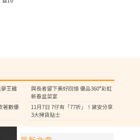
首10
送夢王雞
與長者留下美好回憶 優品360°彩虹
新春盆菜宴
多款著數優
11月7日 7仔有「77折」！黛安分享
3大掃貨貼士