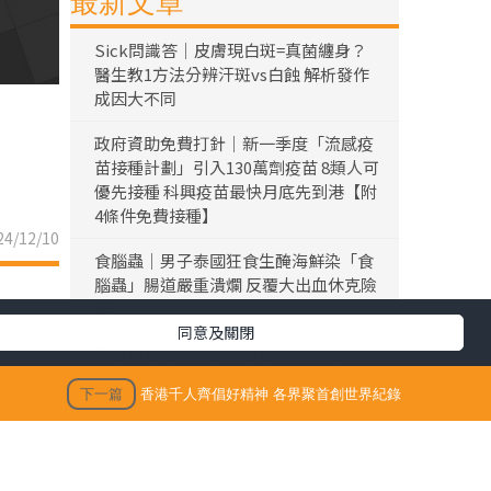
最新文章
Sick問識答｜皮膚現白斑=真菌纏身？
醫生教1方法分辨汗斑vs白蝕 解析發作
成因大不同
政府資助免費打針｜新一季度「流感疫
苗接種計劃」引入130萬劑疫苗 8類人可
優先接種 科興疫苗最快月底先到港【附
4條件免費接種】
4/12/10
食腦蟲｜男子泰國狂食生醃海鮮染「食
腦蟲」腸道嚴重潰爛 反覆大出血休克險
死
同意及關閉
黎彼得離世｜黎彼得離世享年76歲 今年
3月已中風臥床 好友鍾志光及盧宛茵透
下一篇
香港千人齊倡好精神 各界聚首創世界紀錄
露黎彼得最後時光
陳浚霆｜《愛回家》風少陳浚霆歐遊行
山出事 1原因全身爆紅疹極恐怖 險「毀