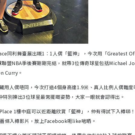
e同利舞臺展出嘅1︰1人偶「籃神」，今次用「Greatest Of A
籃球聯盟NBA季後賽剛剛完結，就帶3位傳奇球星包括Michael Jor
 Curry。
珍藏用人偶唔同，今次打造4個身高達1.9米、真人比例人偶難度
物料，仲特別揀出3位球星最常擺嘅姿勢，大家一眼就會認得出。
Place 1樓中庭可以近距離欣賞「籃神」，仲有得試下入樽𠻹！
入樽影片，放上Facebook呃like啱晒。