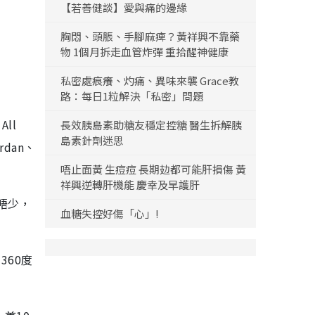
【若善健談】愛與痛的邊緣
胸悶、頭脹、手腳麻痺？黃祥興不靠藥
物 1個月拆走血管炸彈 重拾醒神健康
私密處痕癢、灼痛、異味來襲 Grace教
路：每日1粒解決「私密」問題
ll
長效胰島素助糖友穩定控糖 醫生拆解胰
島素針劑迷思
dan、
唔止面黃 生痘痘 長期攰都可能肝損傷 黃
祥興逆轉肝機能 慶幸及早護肝
唔少，
血糖失控好傷「心」!
360度