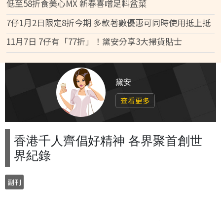
低至58折食美心MX 新春喜嚐足料盆菜
7仔1月2日限定8折今期 多款著數優惠可同時使用抵上抵
11月7日 7仔有「77折」！黛安分享3大掃貨貼士
黛安
查看更多
香港千人齊倡好精神 各界聚首創世
界紀錄
副刊