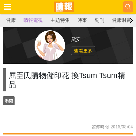
健康
晴報電視
主題特集
時事
副刊
健康財富
黛安
查看更多
屈臣氏購物儲印花 換Tsum Tsum精
品
港聞
發佈時間: 2016/08/04