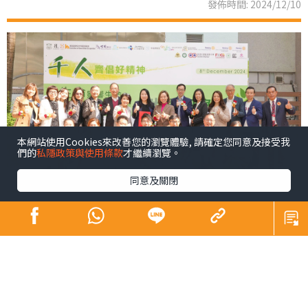
發佈時間: 2024/12/10
本網站使用Cookies來改善您的瀏覽體驗, 請確定您同意及接受我
們的
私隱政策與使用條款
才繼續瀏覽。
同意及關閉
青少年係未來社會嘅主人翁，佢哋嘅幸福感同時都係我們
未來幸福嘅所在。芸芸幸福感範疇之中，黛安認為精神健
康尤為重要，亦係近年社會各界關注所在。為咗凝聚更大
嘅社會力量以更廣泛嘅層面支持我哋呢班未來社會嘅主人