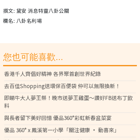
撰文: 黛安 消息特靈八卦公關
欄名: 八卦名利場
您也可能喜歡...
香港千人齊倡好精神 各界聚首創世界紀錄
去百佳Shopping送環保百便袋 仲可以無限換新！
即睇牛大人夢王祭！晚市送夢王雞蛋～讚好FB送布丁飲
料
與長者留下美好回憶 優品360°彩虹新春盆菜宴
優品 360° x 鳳溪第一小學「關注健康 • 動喜來」