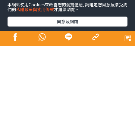
本網站使用Cookies來改善您的瀏覽體驗, 請確定您同意及接受我
們的
私隱政策與使用條款
才繼續瀏覽。
同意及關閉
自2012年起在晴報寫專欄，已有十三年，中間我因病停寫
了兩年，病好後還是回來，然而天下無不散之筵席，這篇
是最後一篇專欄了。
想著該以什麼說再見，發現幾乎沒寫過我與丈夫之間的
事，這個專欄寫的是兩性關係和個人成長， 所以來寫一下
我們自己吧。
我認識他時他才十八歲，當過記者，寫了八年書，也算是
個文人吧。他跟我興趣相投，但性格上卻是南轅北轍，我
急，他慢，就是在餐廳點個餐，我未進去已決定吃什麼，
他則要望著餐牌思考大半天。我們一起的時光，已超越我