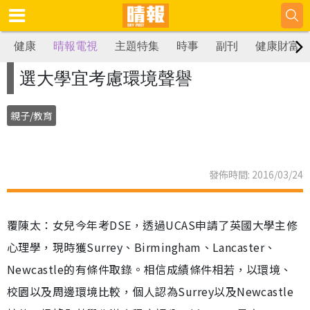
健康
晴報電視
主題特集
時事
副刊
健康財富
選大學宜考慮環境聲譽
親子/教育
發佈時間: 2016/03/24
覆陳太：女兒今年考DSE，透過UCAS申請了英國大學主修
心理學，現時獲Surrey、Birmingham、Lancaster、
Newcastle的有條件取錄。相信成績條件相若，以環境、
校園以及周邊環境比較，個人認為Surrey以及Newcastle