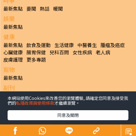
時事
最新焦點
要聞
熱話
暖聞
娛樂
最新焦點
健康
最新焦點
飲食及運動
生活健康
中醫養生
腫瘤及癌症
心臟健康
腸胃保健
兒科百問
女性疾病
老人病
皮膚護理
更多專題
寵物
最新焦點
副刊
最新焦點
本網站使用Cookies來改善您的瀏覽體驗, 請確定您同意及接受我
們的
私隱政策與使用條款
才繼續瀏覽。
日報
揭頁版
港聞
財經/地產
中國/國際
娛樂
Healthy Life
同意及關閉
生活副刊
親子/教育
體育
專題/人物
昔日晴報
香港經濟日報版權所有©2026