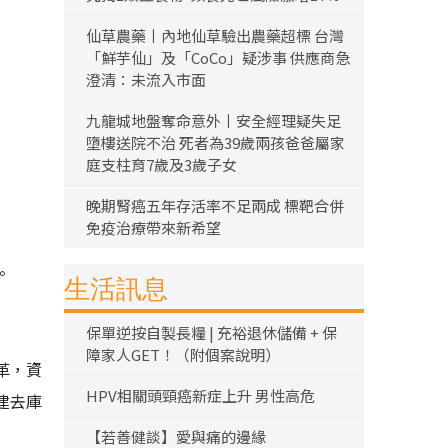
仙草農藥丨內地仙草驗出農藥超標 台灣
「鮮芋仙」及「CoCo」疑涉事 供應商急
澄清：未流入市面
九龍城地盤奪命意外丨安全經理疑失足
墮樓送院不治 死者為39歲兩孩爸爸屬家
庭支柱育7歲及3歲子女
晚期腎癌五年存活率不足兩成 標靶合併
免疫治療帶來新希望
。
生活訊息
保單逆按自製長糧 | 充裕退休儲備 + 保
障家人GET！（附個案說明）
革，資
HPV相關頭頸癌新症上升 男性高危
建去庫
【若善健談】愛與痛的邊緣