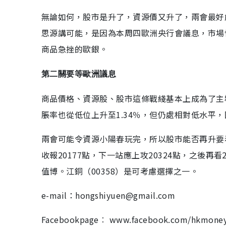
無論如何，股市是升了，資源價又升了，兩會最好
思源講可能，是因為本周四歐洲央行會議息，市場
商品急挫的歐銀。
第二關要等歐洲議息
商品價格、資源股、股市這條戰綫基本上成為了主
脹率也從低位上升至1.34％，但仍處相對低水平
兩會可能令資源小陽春玩完，所以股市能否再升要
收報20177點，下一站應上攻20324點，之後再
值博。江銅（00358）是可考慮選擇之一。
e-mail：hongshiyuen@gmail.com
Facebookpage︰ www.facebook.com/hkmoney