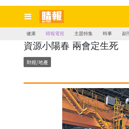
健康
晴報電視
主題特集
時事
副
資源小陽春 兩會定生死
財經/地產