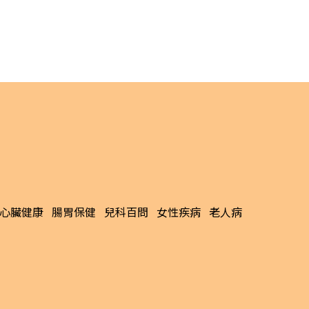
心臟健康
腸胃保健
兒科百問
女性疾病
老人病