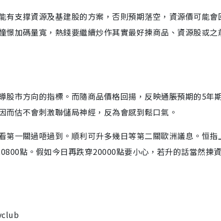
能有支撑資源及基建股的方案，否則預期落空，資源價可能會
憧憬加碼量寬，熱錢要繼續炒作其實最好揀商品、資源股或之
導股市方向的指標。而隨商品價格回揚，反映通脹預期的5年
，因而估不會刺激聯儲局神經，反為會感到鬆口氣。
看第一關過唔過到。順利可升多幾日等第二關歐洲議息。恒指
看20800點。假如今日再跌穿20000點要小心，若升的話當然揀
club