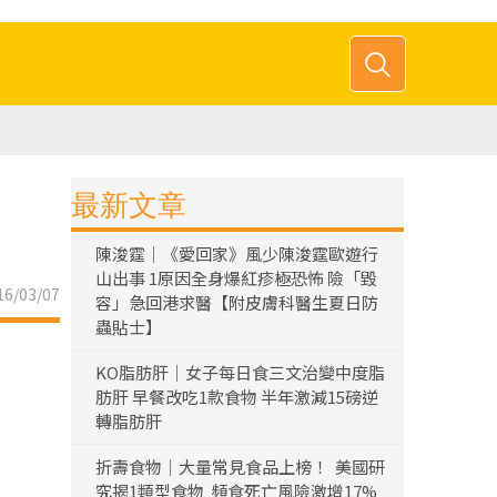
最新文章
陳浚霆｜《愛回家》風少陳浚霆歐遊行
山出事 1原因全身爆紅疹極恐怖 險「毀
6/03/07
容」急回港求醫【附皮膚科醫生夏日防
蟲貼士】
KO脂肪肝｜女子每日食三文治變中度脂
肪肝 早餐改吃1款食物 半年激減15磅逆
轉脂肪肝
折壽食物｜大量常見食品上榜！ 美國研
究揭1類型食物 頻食死亡風險激增17%