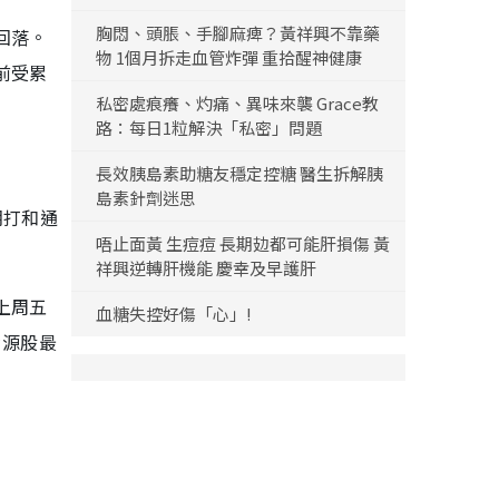
胸悶、頭脹、手腳麻痺？黃祥興不靠藥
回落。
物 1個月拆走血管炸彈 重拾醒神健康
前受累
私密處痕癢、灼痛、異味來襲 Grace教
路：每日1粒解決「私密」問題
長效胰島素助糖友穩定控糖 醫生拆解胰
島素針劑迷思
期打和通
唔止面黃 生痘痘 長期攰都可能肝損傷 黃
祥興逆轉肝機能 慶幸及早護肝
上周五
血糖失控好傷「心」!
資源股最