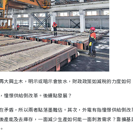
再大興土木，明示或暗示會放水，財政政策如減稅的力度如何
，憧憬供給側改革。後續點發展？
在矛盾，所以兩者點落墨難估。其次，外電有指憧憬供給側改
後產能及去庫存，一面減少生產如何能一面刺激需求？靠擴基
。