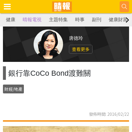
健康
晴報電視
主題特集
時事
副刊
健康財富
唐德玲
查看更多
銀行靠CoCo Bond渡難關
財經/地產
發佈時間: 2016/02/22