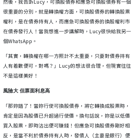
然後，我告訴Lucy，可換股債券和應急可換股債券有一個
很重要的分別，就是轉換權方面，可換股債券的轉換股票
權利，是在債券持有人，而應急可換股債券的換股權利市
在債券發行人！當我想進一步講解時，Lucy很快給我另一
個WhatsApp。
「其實，轉換權在哪一方照計不太重要，只要對債券持有
人有着數便可，對嗎？」Lucy的想法很合理，但現實往往
不是這樣美好！
風險大 但票面利息高
「那妳錯了！當妳行使可換股債券，將它轉換成股票時，
肯定是因為股價已升超過行使價。換句話說，妳是以低價
買入股票，即時沽出便可賺錢！但應急可換股債券剛好相
反，是當不利於債券持有人時，發債人（主要是銀行）便