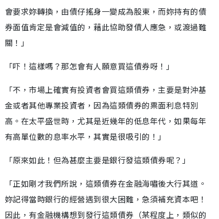
會要求妳轉換，由債仔搖身一變成為股東，而妳持有的債
券面值肯定是會減值的，藉此協助發債人應急，或渡過難
關！」
「吓！這樣嗎？那怎會有人願意買這債券呀！」
「不，市場上確實有投資者會買這類債券，主要是對沖基
金或者其他專業投資者，因為這類債券的票面利息特別
高。在太平盛世時，尤其是近幾年的低息年代，如果每年
有高單位數的息率水平，其實是很吸引的！」
「原來如此！但為甚麼主要是銀行發這類債券呢？」
「正如剛才我們所說，這類債券在金融海嘯後大行其道。
妳記得當時銀行的經營遇到很大困難，急須補充資本吧！
因此，有金融機構想到發行這類債券（某程度上，類似的