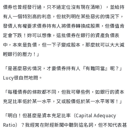
債券也曾經發行過，只不過定位沒有現在清晰），並給持
有人一個特別高的利息，但就列明在某些惡劣的情況下，
發債人有權要求債券持有人將債券轉換成股票，但價值肯
定會下跌！妳可以想像，這批債券在銀行的資產負債表
中，本來是負債，但一下子變成股本，那麼就可以大大減
輕銀行的壓力！」
「是甚麼惡劣情況，才要債券持有人『有難同當』呢？」
Lucy很自然地問。
「每種債券的條款都不同，但我可舉些例，如銀行的資本
充足比率低於某一水平，又或股價低於某一水平等等！」
「明白！但甚麼是資本充足比率（Capital Adequacy
Ratio）？我經常在財經新聞中聽到這名詞，但不知代表甚