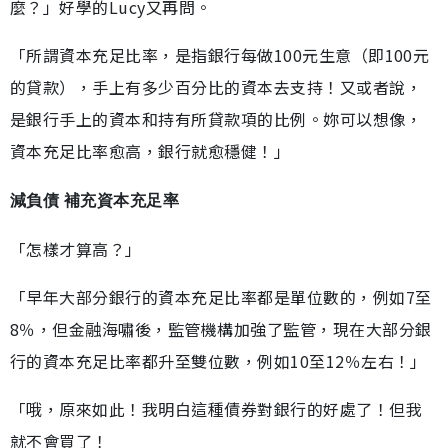
麼？」好學的Lucy又再問。
「所謂資本充足比率，是指銀行每做100元生意（即100元
的貸款），手上有多少百分比的資本去支持！又或者說，
是銀行手上的資本和持有所貸款項的比例。妳可以想像，
資本充足比率愈高，銀行就愈穩健！」
減負債 補充資本充足率
「怎樣才算高？」
「早年大部分銀行的資本充足比率都是單位數的，例如7至
8％，但金融海嘯後，監管機構加強了監管，現在大部分銀
行的資本充足比率都升至雙位數，例如10至12％左右！」
「哦，原來如此！我明白這種債券對銀行的好處了！但我
就不會買了！