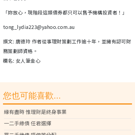
「妳放心，現階段這類債券都只可以售予機構投資者！」
tong_lydia223@yahoo.com.au
撰文: 唐德玲 作者從事理財策劃工作逾十年，並擁有認可財
務策劃師資格。
欄名: 女人筆金心
您也可能喜歡...
緣有盡時 惟理財是終身事業
一二手綠債 任君選擇
買二手綠債 唔使等分配