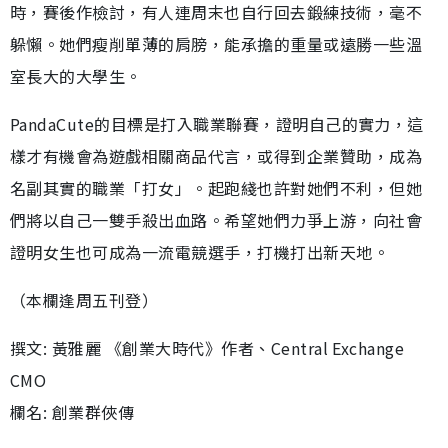
時，賽後作檢討，有人連周末也自行回去鍛練技術，毫不
躲懶。她們瘦削單薄的肩膀，能承擔的重量或遠勝一些溫
室長大的大學生。
PandaCute的目標是打入職業聯賽，證明自己的實力，這
樣才有機會為遊戲相關商品代言，或得到企業贊助，成為
名副其實的職業「打女」。起跑綫也許對她們不利，但她
們將以自己一雙手殺出血路。希望她們力爭上游，向社會
證明女生也可成為一流電競選手，打機打出新天地。
（本欄逢周五刊登）
撰文: 黃雅麗 《創業大時代》作者、Central Exchange
CMO
欄名: 創業群俠傳