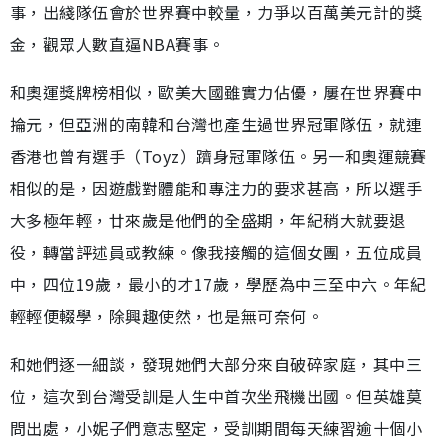
事，出綫隊伍會於世界賽中較量，力爭以百萬美元計的獎
金，觀眾人數直逼NBA賽事。
和奧運獎牌榜相似，歐美大國雖實力佔優，屢在世界賽中
掄元，但亞洲的南韓和台灣也產生過世界冠軍隊伍，就連
香港也曾有選手（Toyz）躋身冠軍隊伍。另一和奧運競賽
相似的是，因遊戲對體能和專注力的要求甚高，所以選手
大多極年輕，廿來歲是他們的全盛期，年紀稍大就要退
役，轉當評述員或教練。像我接觸的這個女團，五位成員
中，四位19歲，最小的才17歲，學歷為中三至中六。年紀
輕輕便輟學，除興趣使然，也是無可奈何。
和她們逐一細談，發現她們大部分來自破碎家庭，其中三
位，這次到台灣受訓是人生中首次坐飛機出國。但英雄莫
問出處，小妮子們意志堅定，受訓期間每天練習逾十個小