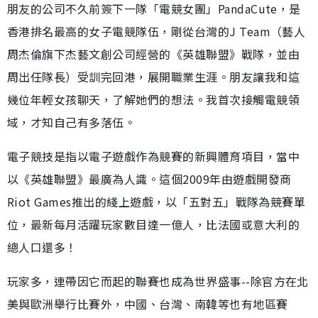
朋友的公司不久前簽下一隊「電競女團」PandaCute，是
香港排名最高的女子電競隊伍，剛從台灣的J Team（藝人
周杰倫旗下杰藝文創公司經營的《英雄聯盟》戰隊，並由
周出任隊長）受訓完回港，展開職業生涯。朋友讓我和這
幾位年輕女孩聊天，了解她們的想法。我首次接觸電競領
域，才知自己有多落伍。
電子競技是指以電子遊戲作為競賽的新興體育項目，當中
以《英雄聯盟》最廣為人識。這個2009年由遊戲開發商
Riot Games推出的綫上遊戲，以「五對五」戰隊為競賽單
位，最新每月活躍玩家數目達一億人，比法國或意大利的
總人口還多！
玩家多，連帶因它而起的聯賽也成為世界盛事--除官方在北
美與歐洲舉行比賽外，中國、台灣、南韓等也有地區賽