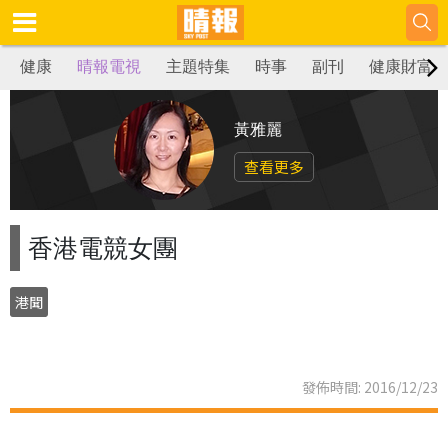
健康
晴報電視
主題特集
時事
副刊
健康財富
黃雅麗
查看更多
香港電競女團
港聞
發佈時間: 2016/12/23