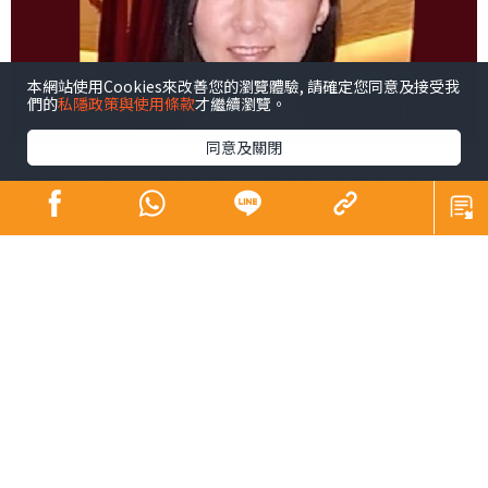
本網站使用Cookies來改善您的瀏覽體驗, 請確定您同意及接受我
們的
私隱政策與使用條款
才繼續瀏覽。
同意及關閉
今天是《晴報》實體報發行的最後一天，也是本欄告別讀
者的一天。既然有緣同路走到盡頭，我想為讀者準備一份
紀念品，不如弄一張「創業者的書單」。
創業者一上場就是自己公司的CEO，沒通過一般上班族必經
的企業晉升階梯，遇到公司發展或人事管理上的難題時，
怎麼辦？不少靠看書自學。Bill Gates、Mark
Zuckerberg、Elon Musk等，都是科技界出了名的「讀書
人」。