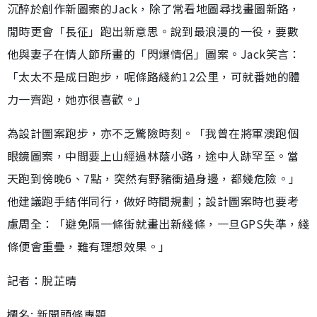
沉醉於創作新圖案的Jack，除了常看地圖尋找畫圖新路，
閒時更會「長征」跑出新意思。說到最浪漫的一役，要數
他與妻子在情人節所畫的「閃爆情侶」圖案。Jack笑言：
「太太不是成日跑步，呢條路綫約12公里，可就番她的體
力一齊跑，她亦很喜歡。」
為設計圖案跑步，亦不乏驚險時刻。「我曾在將軍澳跑個
眼鏡圖案，中間要上山經過林蔭小路，途中人跡罕至。當
天跑到傍晚6、7點，突然有野豬衝過身邊，都幾危險。」
他建議跑手結伴同行，做好時間規劃；設計圖案時也要考
慮周全：「避免隔一條街就畫出新綫條，一旦GPS失準，綫
條便會重疊，難有理想效果。」
記者：脫芷晴
欄名: 新聞頭條專題