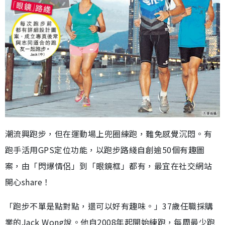
潮流興跑步，但在運動場上兜圈練跑，難免感覺沉悶。有
跑手活用GPS定位功能，以跑步路綫自創逾50個有趣圖
案，由「閃爆情侶」到「眼鏡框」都有，最宜在社交網站
開心share！
「跑步不單是點對點，還可以好有趣味。」37歲任職採購
業的Jack Wong說。他自2008年起開始練跑，每周最少跑