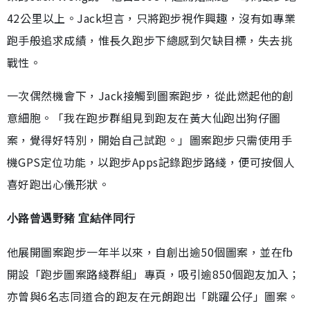
42公里以上。Jack坦言，只將跑步視作興趣，沒有如專業
跑手般追求成績，惟長久跑步下總感到欠缺目標，失去挑
戰性。
一次偶然機會下，Jack接觸到圖案跑步，從此燃起他的創
意細胞。「我在跑步群組見到跑友在黃大仙跑出狗仔圖
案，覺得好特別，開始自己試跑。」圖案跑步只需使用手
機GPS定位功能，以跑步Apps記錄跑步路綫，便可按個人
喜好跑出心儀形狀。
小路曾遇野豬 宜結伴同行
他展開圖案跑步一年半以來，自創出逾50個圖案，並在fb
開設「跑步圖案路綫群組」專頁，吸引逾850個跑友加入；
亦曾與6名志同道合的跑友在元朗跑出「跳躍公仔」圖案。