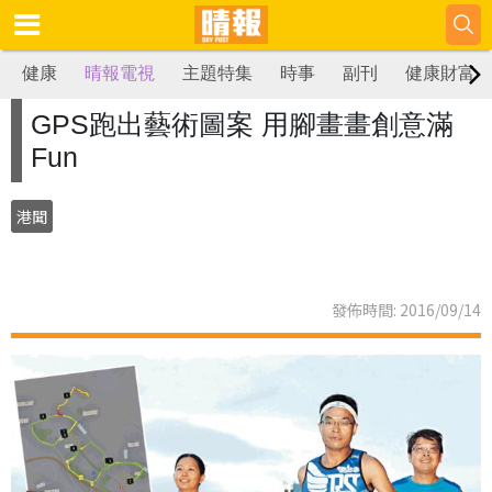
健康
晴報電視
主題特集
時事
副刊
健康財富
GPS跑出藝術圖案 用腳畫畫創意滿
Fun
港聞
發佈時間: 2016/09/14