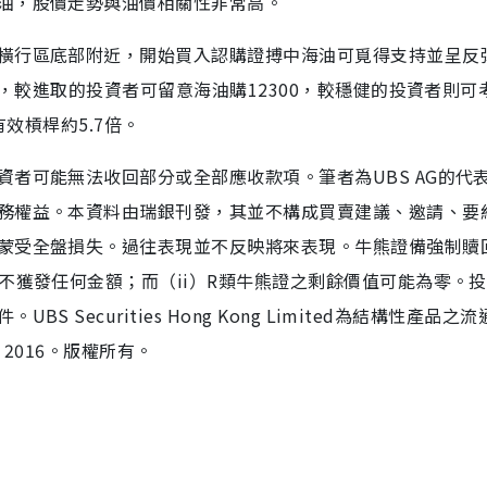
油，股價走勢與油價相關性非常高。
橫行區底部附近，開始買入認購證搏中海油可覓得支持並呈反
0，較進取的投資者可留意海油購12300，較穩健的投資者則可
有效槓桿約5.7倍。
者可能無法收回部分或全部應收款項。筆者為UBS AG的代
務權益。本資料由瑞銀刊發，其並不構成買賣建議、邀請、要
蒙受全盤損失。過往表現並不反映將來表現。牛熊證備強制贖
不獲發任何金額；而（ii）R類牛熊證之剩餘價值可能為零。
Securities Hong Kong Limited為結構性產品之
2016。版權所有。