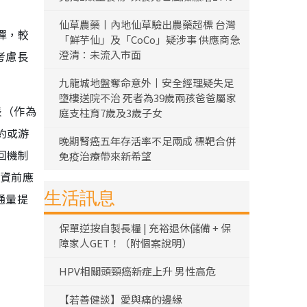
仙草農藥丨內地仙草驗出農藥超標 台灣
彈，較
「鮮芋仙」及「CoCo」疑涉事 供應商急
澄清：未流入市面
考慮長
九龍城地盤奪命意外丨安全經理疑失足
墮樓送院不治 死者為39歲兩孩爸爸屬家
表（作為
庭支柱育7歲及3歲子女
約或游
晚期腎癌五年存活率不足兩成 標靶合併
回機制
免疫治療帶來新希望
投資前應
生活訊息
流通量提
保單逆按自製長糧 | 充裕退休儲備 + 保
障家人GET！（附個案說明）
HPV相關頭頸癌新症上升 男性高危
【若善健談】愛與痛的邊緣