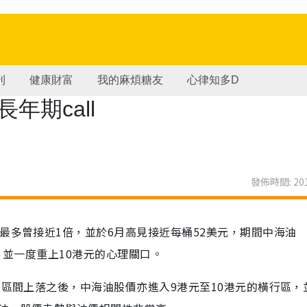
刊
健康財富
我的麻煩糖友
心律知多D
年期call
發佈時間: 201
最多曾接近1倍，並於6月高見接近每桶52美元，期間中海油
升，並一度重上10港元的心理關口。
的區間上落之後，中海油股價亦進入9港元至10港元的橫行區，