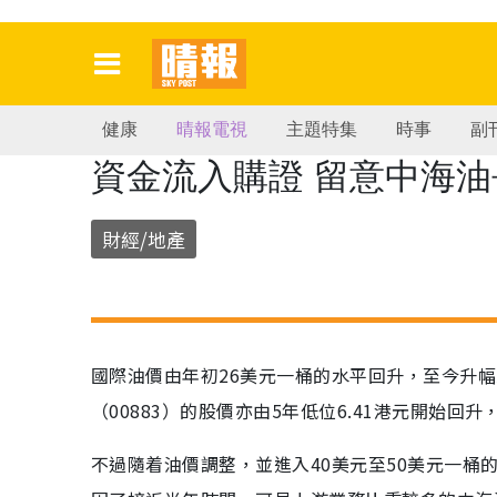
健康
晴報電視
主題特集
時事
副
資金流入購證 留意中海油長
財經/地產
國際油價由年初26美元一桶的水平回升，至今升幅
（00883）的股價亦由5年低位6.41港元開始回
不過隨着油價調整，並進入40美元至50美元一桶