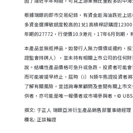
固了接近半年時間，可見上游業務比重較多的中海
根據瑞銀的即巿交易紀錄，有資金趁海油跌近上述
多資金選擇敏感度較高的1兌1高槓桿認購證1230
年期的27772，行使價10.9港元，17年6月到期，
本產品並無抵押品。如發行人無力償債或違約，投資
證監會持牌人），並未持有相關上市公司的任何財
說。結構性產品價格可急升或急跌，投資者可能會
而可能被提早終止，屆時（i）N類牛熊證投資者將
了解有關風險，並諮詢專業顧問及查閱有關上市文件。UBS 
供者，亦可能是唯一報價者或巿場參與者。© UBS 
撰文: 于正人 瑞銀亞洲衍生產品銷售部董事總經理
欄名: 正談輪證