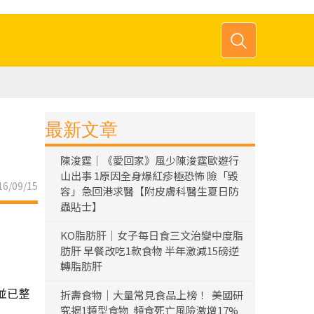
最新文章
陳浚霆｜《愛回家》風少陳浚霆歐遊行
山出事 1原因全身爆紅疹極恐怖 險「毀
6/09/15
容」急回港求醫【附皮膚科醫生夏日防
蟲貼士】
KO脂肪肝｜女子每日食三文治變中度脂
肪肝 早餐改吃1款食物 半年激減15磅逆
轉脂肪肝
並已整
折壽食物｜大量常見食品上榜！ 美國研
究揭1類型食物 頻食死亡風險激增17%