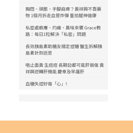
胸悶、頭脹、手腳麻痺？黃祥興不靠藥
物 1個月拆走血管炸彈 重拾醒神健康
私密處痕癢、灼痛、異味來襲 Grace教
路：每日1粒解決「私密」問題
長效胰島素助糖友穩定控糖 醫生拆解胰
島素針劑迷思
唔止面黃 生痘痘 長期攰都可能肝損傷 黃
祥興逆轉肝機能 慶幸及早護肝
血糖失控好傷「心」!