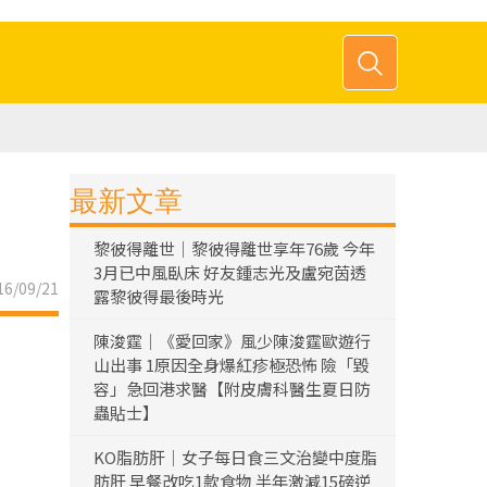
最新文章
黎彼得離世｜黎彼得離世享年76歲 今年
3月已中風臥床 好友鍾志光及盧宛茵透
6/09/21
露黎彼得最後時光
陳浚霆｜《愛回家》風少陳浚霆歐遊行
山出事 1原因全身爆紅疹極恐怖 險「毀
容」急回港求醫【附皮膚科醫生夏日防
蟲貼士】
KO脂肪肝｜女子每日食三文治變中度脂
肪肝 早餐改吃1款食物 半年激減15磅逆