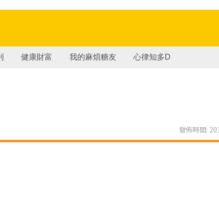
刊
健康財富
我的麻煩糖友
心律知多D
發佈時間: 201