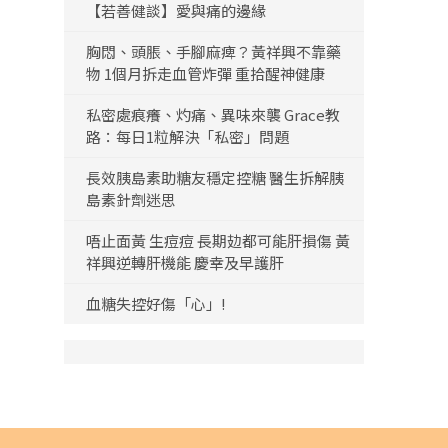
【若善健談】愛與痛的邊緣
胸悶、頭脹、手腳麻痺？黃祥興不靠藥
物 1個月拆走血管炸彈 重拾醒神健康
私密處痕癢、灼痛、異味來襲 Grace教
路：每日1粒解決「私密」問題
長效胰島素助糖友穩定控糖 醫生拆解胰
島素針劑迷思
唔止面黃 生痘痘 長期攰都可能肝損傷 黃
祥興逆轉肝機能 慶幸及早護肝
血糖失控好傷「心」!