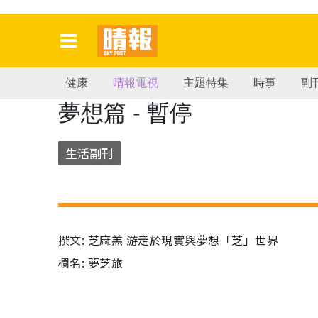
健康
晴報電視
主題特集
時事
副
夢想篇 - 暫停
生活副刊
撰文: 芝麻羔 游走於現實與夢想「芝」世界
欄名: 夢芝旅