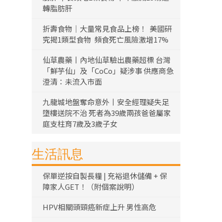
轉脂肪肝
折壽食物｜大量常見食品上榜！ 美國研
究揭1類型食物 頻食死亡風險激增17%
仙草農藥丨內地仙草驗出農藥超標 台灣
「鮮芋仙」及「CoCo」疑涉事 供應商急
澄清：未流入市面
九龍城地盤奪命意外丨安全經理疑失足
墮樓送院不治 死者為39歲兩孩爸爸屬家
庭支柱育7歲及3歲子女
生活訊息
保單逆按自製長糧 | 充裕退休儲備 + 保
障家人GET！（附個案說明）
HPV相關頭頸癌新症上升 男性高危