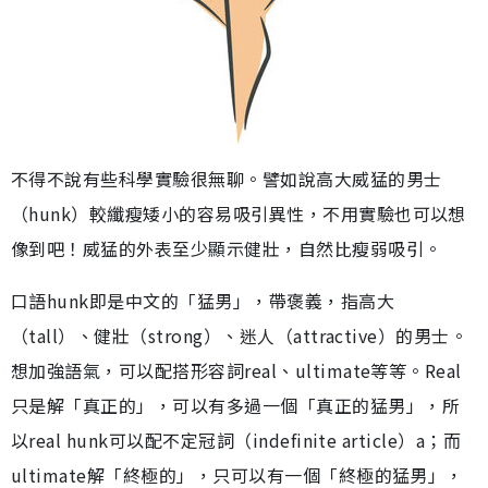
不得不說有些科學實驗很無聊。譬如說高大威猛的男士
（hunk）較纖瘦矮小的容易吸引異性，不用實驗也可以想
像到吧！威猛的外表至少顯示健壯，自然比瘦弱吸引。
口語hunk即是中文的「猛男」，帶褒義，指高大
（tall）、健壯（strong）、迷人（attractive）的男士。
想加強語氣，可以配搭形容詞real、ultimate等等。Real
只是解「真正的」，可以有多過一個「真正的猛男」，所
以real hunk可以配不定冠詞（indefinite article）a；而
ultimate解「終極的」，只可以有一個「終極的猛男」，