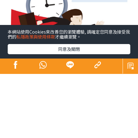
本網站使用Cookies來改善您的瀏覽體驗, 請確定您同意及接受我
們的
私隱政策與使用條款
才繼續瀏覽。
同意及關閉
不經不覺寫了這個專欄超過12年。12年是長是短（Is 12
years a long time or a short time？）相信大家站於不同
角度、處於不同人生階段，體會也不一樣。譬如，說到養
育子女，英文有句看似矛盾但引起不少家長共鳴的說話︰
「The days are long but the years are short.」每日照顧
子女身心疲累，日子過得很慢；年復年孩子長大成人，卻
覺得他們成長得太快。