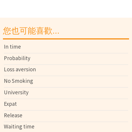
您也可能喜歡...
In time
Probability
Loss aversion
No Smoking
University
Expat
Release
Waiting time