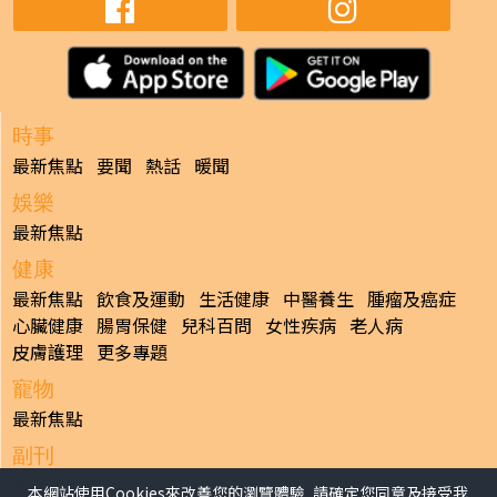
時事
最新焦點
要聞
熱話
暖聞
娛樂
最新焦點
健康
最新焦點
飲食及運動
生活健康
中醫養生
腫瘤及癌症
心臟健康
腸胃保健
兒科百問
女性疾病
老人病
皮膚護理
更多專題
寵物
最新焦點
副刊
最新焦點
本網站使用Cookies來改善您的瀏覽體驗, 請確定您同意及接受我