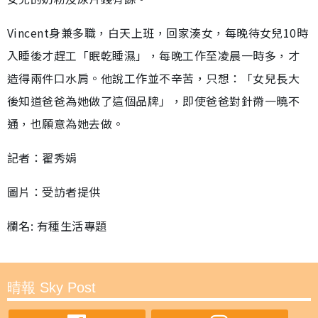
Vincent身兼多職，白天上班，回家湊女，每晚待女兒10時
入睡後才趕工「眠乾睡濕」，每晚工作至凌晨一時多，才
造得兩件口水肩。他說工作並不辛苦，只想：「女兒長大
後知道爸爸為她做了這個品牌」，即使爸爸對針黹一曉不
通，也願意為她去做。
記者：翟秀娟
圖片：受訪者提供
欄名: 有種生活專題
晴報 Sky Post