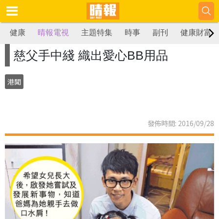
健康
晴報電視
主題特集
時事
副刊
健康財富
慈父手中綫 織出愛心BB用品
港聞
發佈時間: 2016/09/28