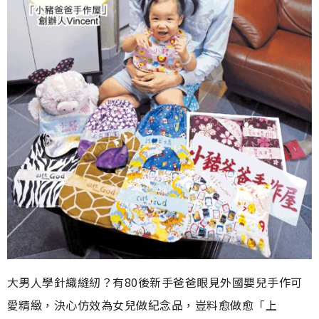
大男人學針織縫紉？有80後新手爸爸眼見外國嬰兒手作可
愛精緻，決心仿效為女兒做紀念品，豈料愈做愈「上