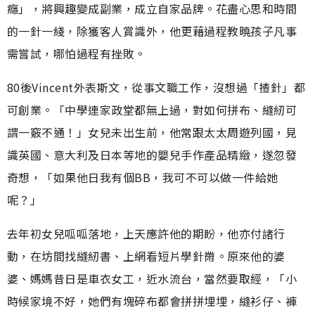
癮」，將興趣變成副業，成立自家品牌。花盡心思和時間
的一針一綫，除獲客人賞識外，他更藉過程教曉孩子凡事
需嘗試，哪怕過程有挫敗。
80後Vincent外表斯文，從事文職工作，沒想過「揸針」都
可創業。「中學連家政堂都無上過，對如何拼布、縫紉可
謂一竅不通！」女兒未出生前，他常跟太太周遊列國，見
識英國、意大利及日本等地的嬰兒手作產品精緻，遂忽發
奇想，「如果他日我有個BB，我可不可以做一件給她
呢？」
去年初女兒呱呱落地，上天應許他的期盼，他亦付諸行
動，在坊間找縫紉書、上網看短片學針黹。原來他的婆
婆、媽媽昔日是車衣女工，近水流台，當然要取經，「小
時候家境不好，她們有塊碎布都會拼拼埋埋，縫衫仔、褲