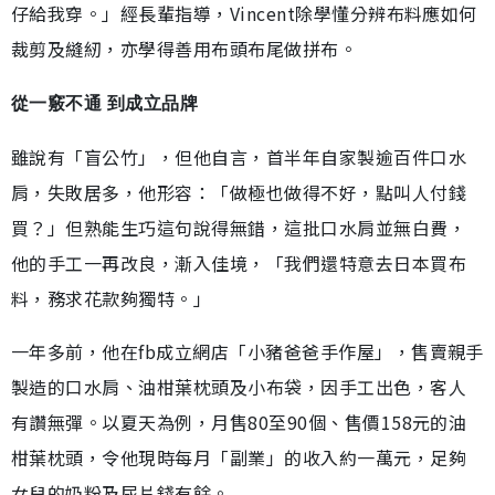
仔給我穿。」經長輩指導，Vincent除學懂分辨布料應如何
裁剪及縫紉，亦學得善用布頭布尾做拼布。
從一竅不通 到成立品牌
雖說有「盲公竹」，但他自言，首半年自家製逾百件口水
肩，失敗居多，他形容：「做極也做得不好，點叫人付錢
買？」但熟能生巧這句說得無錯，這批口水肩並無白費，
他的手工一再改良，漸入佳境，「我們還特意去日本買布
料，務求花款夠獨特。」
一年多前，他在fb成立網店「小豬爸爸手作屋」，售賣親手
製造的口水肩、油柑葉枕頭及小布袋，因手工出色，客人
有讚無彈。以夏天為例，月售80至90個、售價158元的油
柑葉枕頭，令他現時每月「副業」的收入約一萬元，足夠
女兒的奶粉及尿片錢有餘。