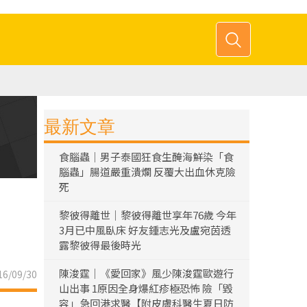
最新文章
食腦蟲｜男子泰國狂食生醃海鮮染「食
腦蟲」腸道嚴重潰爛 反覆大出血休克險
死
黎彼得離世｜黎彼得離世享年76歲 今年
3月已中風臥床 好友鍾志光及盧宛茵透
露黎彼得最後時光
陳浚霆｜《愛回家》風少陳浚霆歐遊行
6/09/30
山出事 1原因全身爆紅疹極恐怖 險「毀
容」急回港求醫【附皮膚科醫生夏日防