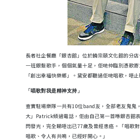
長者社企餐廳「銀杏館」位於饒宗頤文化館的分店今日
一班銀髮歌手，個個氣量十足，佢哋仲臨別憑歌寄
「創出幸福快樂鄉」。黛安都聽過佢哋唱歌，唔止
「唱歌對我是精神支持」
查實駐場樂隊一共有10位band友，全部老友鬼鬼，最
大」Patrick傾過電話，佢由自己第一首喺銀
閃發光，完全睇唔出已77歲及曾經患癌。「唱歌
唱歌、令人有共鳴，已經好開心。」