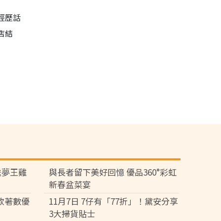
經歷話
店結
送夢王雞
與長者留下美好回憶 優品360°彩虹
新春盆菜宴
多款著數優
11月7日 7仔有「77折」！黛安分享
3大掃貨貼士