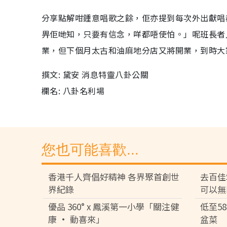
分享點解咁鍾意唱歌之餘，佢亦提到每次外出獻唱
畀佢哋知，只要有信念，咩都唔使怕。」呢班長者
業，但下個月太古和油麻地分店又將開業，到時大
撰文: 黛安 消息特靈八卦公關
欄名: 八卦名利場
您也可能喜歡...
香港千人齊倡好精神 各界聚首創世
去百佳
界紀錄
可以無
優品 360° x 鳳溪第一小學「關注健
低至5
康 • 動喜來」
盆菜