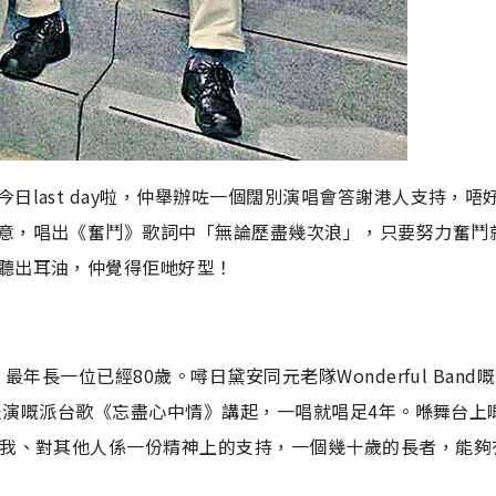
last day啦，仲舉辦咗一個闊別演唱會答謝港人支持，唔
意，唱出《奮鬥》歌詞中「無論歷盡幾次浪」，只要努力奮鬥
聽出耳油，仲覺得佢哋好型！
年長一位已經80歲。噚日黛安同元老隊Wonderful Band
杏館表演嘅派台歌《忘盡心中情》講起，一唱就唱足4年。喺舞台上
對我、對其他人係一份精神上的支持，一個幾十歲的長者，能夠