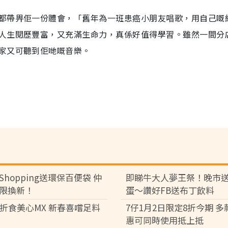
都帶畀佢一份體會，「舊年為一班患癌小朋友唱歌，用自己嘅
人生閱歷豐富，又充滿生命力，真係好值得學習。雖然一間分
家又可聽到佢哋嘅音樂。
Shopping送環保百便袋 仲
即睇牛大人夢王祭！晚市
限換新！
蛋～讚好FB送布丁飲料
8折食美心MX 新春喜嚐足料
7仔1月2日限定8折今期 
惠可同時使用抵上抵