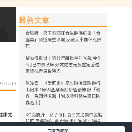
最新文章
食腦蟲｜男子泰國狂食生醃海鮮染「食
腦蟲」腸道嚴重潰爛 反覆大出血休克險
死
黎彼得離世｜黎彼得離世享年76歲 今年
3月已中風臥床 好友鍾志光及盧宛茵透
露黎彼得最後時光
陳浚霆｜《愛回家》風少陳浚霆歐遊行
4/12/10
山出事 1原因全身爆紅疹極恐怖 險「毀
容」急回港求醫【附皮膚科醫生夏日防
蟲貼士】
KO脂肪肝｜女子每日食三文治變中度脂
肪肝 早餐改吃1款食物 半年激減15磅逆
轉脂肪肝
同意及關閉