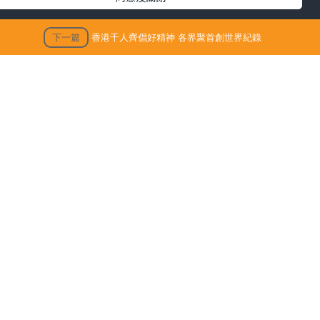
折壽食物｜大量常見食品上榜！ 美國研
究揭1類型食物 頻食死亡風險激增17%
下一篇
香港千人齊倡好精神 各界聚首創世界紀錄
仙草農藥丨內地仙草驗出農藥超標 台灣
「鮮芋仙」及「CoCo」疑涉事 供應商急
澄清：未流入市面
生活訊息
保單逆按自製長糧 | 充裕退休儲備 + 保
健康尤
障家人GET！（附個案說明）
，同時
HPV相關頭頸癌新症上升 男性高危
」
【若善健談】愛與痛的邊緣
然校長、
動，以生
胸悶、頭脹、手腳麻痺？黃祥興不靠藥
物 1個月拆走血管炸彈 重拾醒神健康
水物
知識傳
私密處痕癢、灼痛、異味來襲 Grace教