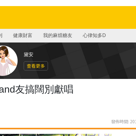
刊
健康財富
我的麻煩糖友
心律知多D
黛安
查看更多
者band友搞闊別獻唱
發佈時間: 201