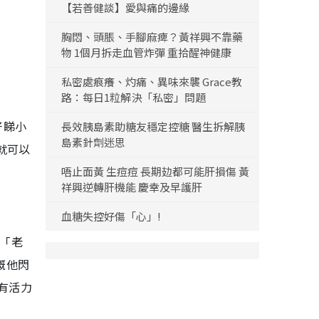
【若善健談】愛與痛的邊緣
胸悶、頭脹、手腳麻痺？黃祥興不靠藥
物 1個月拆走血管炸彈 重拾醒神健康
私密處痕癢、灼痛、異味來襲 Grace教
路：每日1粒解決「私密」問題
好睇小
長效胰島素助糖友穩定控糖 醫生拆解胰
島素針劑迷思
就可以
唔止面黃 生痘痘 長期攰都可能肝損傷 黃
祥興逆轉肝機能 慶幸及早護肝
血糖失控好傷「心」!
嘅「老
嘅他閃
有活力