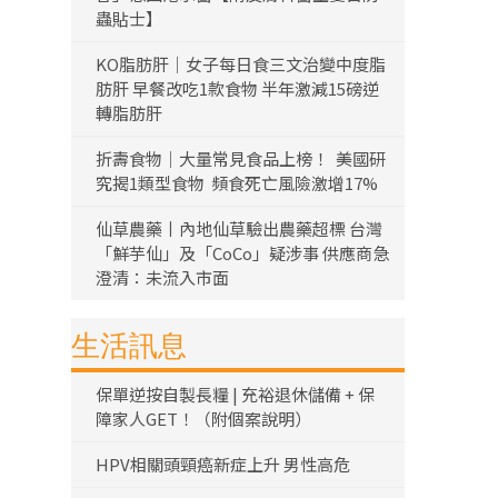
蟲貼士】
KO脂肪肝｜女子每日食三文治變中度脂
肪肝 早餐改吃1款食物 半年激減15磅逆
轉脂肪肝
折壽食物｜大量常見食品上榜！ 美國研
究揭1類型食物 頻食死亡風險激增17%
仙草農藥丨內地仙草驗出農藥超標 台灣
「鮮芋仙」及「CoCo」疑涉事 供應商急
澄清：未流入市面
生活訊息
保單逆按自製長糧 | 充裕退休儲備 + 保
障家人GET！（附個案說明）
HPV相關頭頸癌新症上升 男性高危