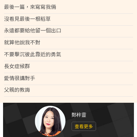
最後一篇，來寫寫我倆
沒看見最後一根稻草
永遠都要給他留一個出口
就算他說我不對
不要擊沉彼此靠近的勇氣
長女症候群
愛情很講對手
父親的教誨
鄭梓靈
查看更多