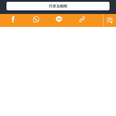
我們自己吧。
同意及關閉
我認識他時他才十八歲，當過記者，寫了八年書，也算是
個文人吧。他跟我興趣相投，但性格上卻是南轅北轍，我
急，他慢，就是在餐廳點個餐，我未進去已決定吃什麼，
他則要望著餐牌思考大半天。我們一起的時光，已超越我
們未認識前的時光了，深深明白到兩個人一起互相平衡，
互相補足的重要性，如果我們百份百相像的話，就不會從
彼此身上學會到那麼多了。
思維不同，情緒受影響的開關也不同，正好可以互相安慰
鼓勵，雖然多數時候是他安慰我，因為他情緒比我穩定得
多。 譬如說我是個情緒起伏大，容易共情的人，而他則是
不在乎大部份人怎樣想他的人，「如果不知全貌就下判斷
的人，根本不用理會」他這話在我屢次不開心時救贖我。