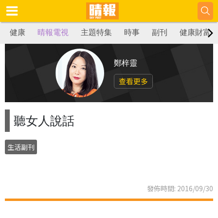
健康
晴報電視
主題特集
時事
副刊
健康財富
鄭梓靈
查看更多
聽女人說話
生活副刊
發佈時間: 2016/09/30