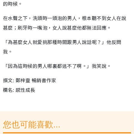
的時候。
在水聲之下，洗頭時一頭泡的男人，根本聽不到女人在說
甚麼；刷牙時一嘴泡，女人說甚麼他都無法回應。
「為甚麼女人就愛挑那種時間跟男人說話呢？」他反問
我。
「因為這時候的男人哪裏都逃不了啊。」我笑說。
撰文: 鄭梓靈 暢銷書作家
欄名: 感性成長
您也可能喜歡...