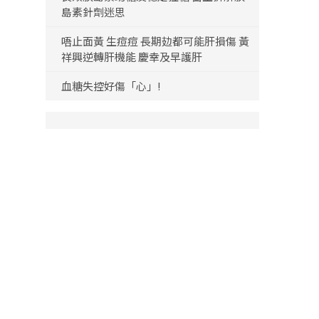
島素針劑迷思
唔止面黃 生痘痘 長期攰都可能肝損傷 黃
祥興逆轉肝機能 慶幸及早護肝
血糖失控好傷「心」!