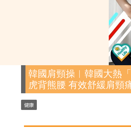
韓國肩頸操︱韓國大熱「
虎背熊腰 有效舒緩肩頸
健康