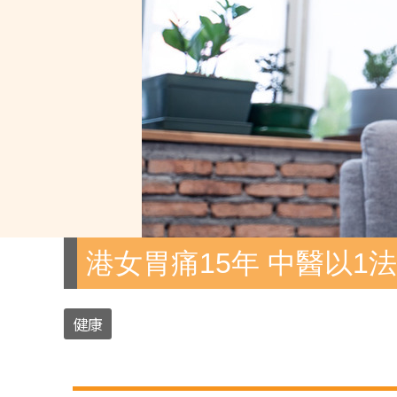
港女胃痛15年 中醫以1
健康