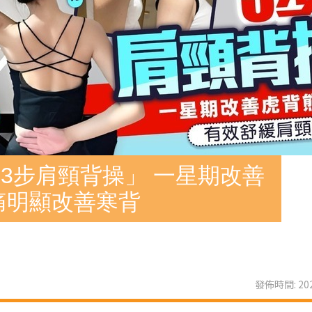
3步肩頸背操」 一星期改善
痛明顯改善寒背
發佈時間: 202