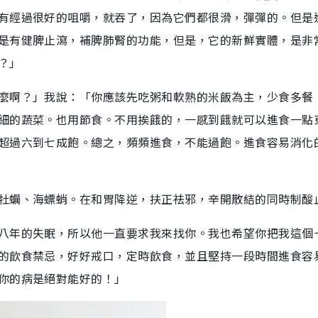
有經過很好的咀嚼，就吞了，因為它們都很滑，彈彈的。但是
是有健脾止瀉，補脾肺腎的功能，但是，它的新鮮實體，是非
？」
麼啊？」我說：「你應該先吃粥和軟熟的米飯為主，少食多餐
細的蔬菜。也用節食。不用挨餓的，一感到餓就可以進食一點
超過六到七成飽。總之，頻頻進食，不能過飽。進食容易消化
牡蠣、海螵蛸。在和胃降逆，扶正祛邪，辛開散結的同時制酸
八年的失眠，所以他一直要求我來找你。我也希望你把我這個
的飲食禁忌，好好戒口，定時飲食，並且堅持一段時間進食容
你的病是絕對能好的！」