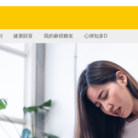
刊
健康財富
我的麻煩糖友
心律知多D