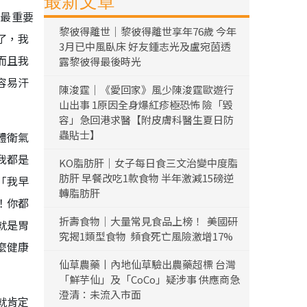
最新文章
，最重要
黎彼得離世｜黎彼得離世享年76歲 今年
了，我
3月已中風臥床 好友鍾志光及盧宛茵透
而且我
露黎彼得最後時光
容易汗
陳浚霆｜《愛回家》風少陳浚霆歐遊行
山出事 1原因全身爆紅疹極恐怖 險「毀
容」急回港求醫【附皮膚科醫生夏日防
蟲貼士】
體衛氣
我都是
KO脂肪肝｜女子每日食三文治變中度脂
肪肝 早餐改吃1款食物 半年激減15磅逆
「我早
轉脂肪肝
！你都
折壽食物｜大量常見食品上榜！ 美國研
就是胃
究揭1類型食物 頻食死亡風險激增17%
麼健康
仙草農藥丨內地仙草驗出農藥超標 台灣
「鮮芋仙」及「CoCo」疑涉事 供應商急
澄清：未流入市面
就肯定