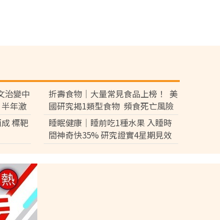
文治變中
折壽食物｜大量常見食品上榜！ 美
 半年激
國研究揭1類型食物 頻食死亡風險
激增17%
成 標靶
睡眠健康｜睡前吃1種水果 入睡時
間神奇快35% 研究證實4星期見效