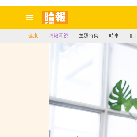
健康
晴報電視
主題特集
時事
副