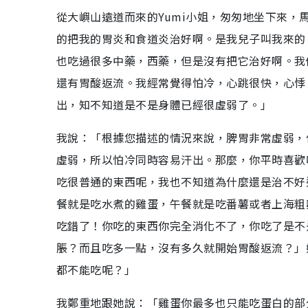
從大嶼山遠道而來的Yumi小姐，匆匆地坐下來
的把我的胃炎和食道炎治好啊。是我兒子叫我來的
也吃過很多中藥，西藥，但是沒有把它治好啊。我
還有胃酸返流。我經常覺得怕冷，心跳很快，心悸
出，知不知道是不是身體已經很虛弱了。」
我說：「根據您描述的情況來說，脾胃非常虛弱，
虛弱，所以怕冷同時容易汗出。那麼，你平時喜歡
吃很普通的東西呢，我也不知道為什麼還是治不好
餐就是吃水煮的雞蛋，午餐就是吃番薯或者上海粗
吃錯了！你吃的東西你完全消化不了，你吃了是不
脹？而且吃多一點，沒有多久就開始胃酸返流？」
都不能吃呢？」
我鄭重地跟她說：「雞蛋你最多也只能吃蛋白的部