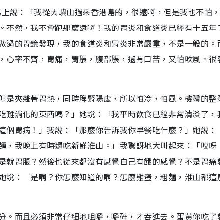
，馬上說：「我從大嶼山過來香港島的，很遠啊，但是我也不怕
。不然，我不會跑那麼遠啊！我的胃炎和食道炎已經有十五年
做過的胃鏡發現，我的食道炎和胃炎非常嚴重，不是一般的。
，心率不齊，胃痛，胃脹，腹部脹，還有口苦，又怕吹風。很
但是夾雜著胃熱，同時脾腎陽虛，所以怕冷，怕風。機體的整
吃難消化的東西嗎？」她說：「我平時飲食已經非常清淡了，
這個胃病！」我說：「那麼你告訴我你早餐吃什麼？」她說：
麵，我晚上有時還吃新鮮淮山。」我驚訝地大叫起來：「哎呀
是就胃脹？然後也從來都沒有感覺自己有餓的感覺？不是胃痛
她說：「是啊？你怎麼知道的啊？怎麼雞蛋，粗麵，淮山都這
分。而且必須非常仔細地咀嚼，嚼碎，才吞進去。蛋黃你吃了