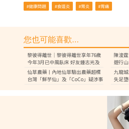
健康問題
食道炎
胃炎
胃痛
您也可能喜歡...
黎彼得離世｜黎彼得離世享年76歲
陳浚霆
今年3月已中風臥床 好友鍾志光及
遊行山
盧宛茵透露黎彼得最後時光
怖 險
仙草農藥丨內地仙草驗出農藥超標
九龍城
科醫生
台灣「鮮芋仙」及「CoCo」疑涉事
失足墮
供應商急澄清：未流入市面
爸爸屬