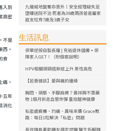
進入到
九龍城地盤奪命意外丨安全經理疑失足
墮樓送院不治 死者為39歲兩孩爸爸屬家
常高密
庭支柱育7歲及3歲子女
生活訊息
。不是
東西。
保單逆按自製長糧 | 充裕退休儲備 + 保
障家人GET！（附個案說明）
的食
HPV相關頭頸癌新症上升 男性高危
【若善健談】愛與痛的邊緣
止痛。
胸悶、頭脹、手腳麻痺？黃祥興不靠藥
十五年
物 1個月拆走血管炸彈 重拾醒神健康
易消化
私密處痕癢、灼痛、異味來襲 Grace教
路：每日1粒解決「私密」問題
長效胰島素助糖友穩定控糖 醫生拆解胰