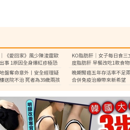
｜《愛回家》風少陳浚霆歐
KO脂肪肝｜女子每日食三
出事 1原因全身爆紅疹極恐
度脂肪肝 早餐改吃1款食物
「毀容」急回港求醫【附皮膚
減15磅逆轉脂肪肝
地盤奪命意外丨安全經理疑
晚期腎癌五年存活率不足兩
夏日防蟲貼士】
樓送院不治 死者為39歲兩孩
合併免疫治療帶來新希望
家庭支柱育7歲及3歲子女