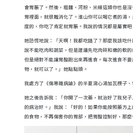
會胃脹了。然後，粗麵、河粉、米線這類你也是沒
胃裡面，就很難消化了。淮山你可以喝它煮的湯，
度的，你吃了肯定就胃脹。我說的情況都是屬實吧
她恐慌地說：「天啊！我都吃錯了？那麼我該吃什
說不能吃肉和蔬菜，但是建議先吃肉碎和嫩的軟的
但是絕對不能讓胃酸跑出來再進食。每次進食不要
物，就可以了。」她點點頭。
我處方了《傷寒雜病論》的半夏瀉心湯加瓦楞子、
她之後告訴我：「你開了一次藥，就治好了我兒子
的病治好。」我說：「好的！如果你能按照藥方上
的食物，不再傷害你的胃部，把胃酸控制好，那麼