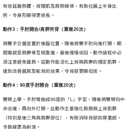
有效延展側腰、背闊肌及肩側線條，有助拉展上半身比
例，令身形顯得更修長。
動作3：手肘開合/肩胛夾背（重複20次）
將雙手交握並置於後腦位置，隨後將雙手肘向後打開，期
間需感受肩胛骨互相靠攏，最後慢慢收回。動作過程中必
須注意避免聳肩。這動作能活化上背與肩胛的穩定肌群，
達到改善圓肩及駝背的效果，令背部更顯挺拔。
動作4：90度手肘開合（重複20次）
雙臂上舉，手肘彎曲成90度的「L」字型，隨後將雙臂向中
央合攏，再向外打開。此動作主要強化肩膀與上背肌群
（特別是後三角與肩胛部位），有助消除背部的厚重感，
令肩線更為俐落。