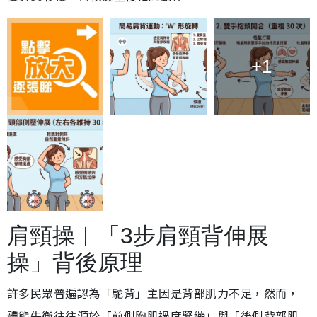
+1
肩頸操︱「3步肩頸背伸展
操」背後原理
許多民眾普遍認為「駝背」主因是背部肌力不足，然而，
體態失衡往往源於「前側胸肌過度緊繃」與「後側背部肌