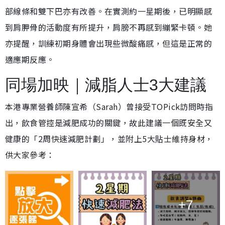
部線條和雙下巴亦有改善。在實測約一星期後，已明顯感
到肩胛骨的活動度有所提升，肩膀不再感到繃緊卡頓。她
亦提醒，訓練初期身體會出現些微酸痛感，但這是正常的
適應期反應。
同場加映｜減脂人士3大建議
本港專業營養師陳宣希（Sarah）曾接受TOPick訪問時指
出，飲食管控是減肥成功的關鍵，故此建議一個既安全又
健康的「2周快速減肥計劃」，並附上5大貼士維持身材，
供大家參考：
+7