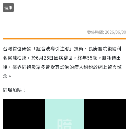
健康
發佈時間: 2026/06/30
台灣首位研發「超音波導引注射」技術、長庚醫院復健科
名醫陳柏旭，於6月25日因病辭世，終年55歲。噩耗傳出
後，醫界同袍及眾多曾受其診治的病人紛紛於網上留言悼
念。
同場加映：