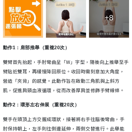
+8
動作1：肩部推舉（重複20次）
雙臂首先抬起，手肘彎曲呈「W」字型，隨後向上推舉至手
臂貼近雙耳，再緩慢降回原位。收回時需刻意加大角度，
營造「夾背」的感覺。此動作旨在啟動三角肌與上斜方
肌，促進肩頸血液循環，從而改善厚肩並修飾手臂線條。
動作2：環形左右伸展（重複20次）
雙手在頭頂上方交握成環狀，接著將右手往腦後彎曲，手
肘保持朝上，左手則往側邊延伸，兩側交替進行。此舉能