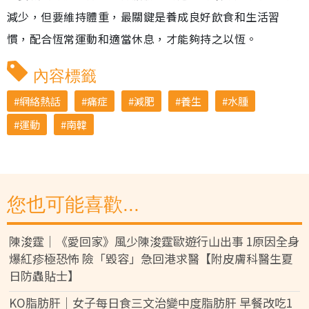
減少，但要維持體重，最關鍵是養成良好飲食和生活習
慣，配合恆常運動和適當休息，才能夠持之以恆。
內容標籤
網絡熱話
痛症
減肥
養生
水腫
運動
南韓
您也可能喜歡...
陳浚霆｜《愛回家》風少陳浚霆歐遊行山出事 1原因全身
爆紅疹極恐怖 險「毀容」急回港求醫【附皮膚科醫生夏
日防蟲貼士】
KO脂肪肝｜女子每日食三文治變中度脂肪肝 早餐改吃1