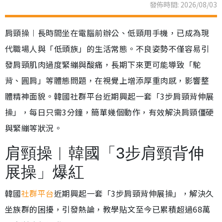
發佈時間: 2026/08/03
肩頸操︱長時間坐在電腦前辦公、低頸用手機，已成為現
代職場人與「低頭族」的生活常態。不良姿勢不僅容易引
發肩頸肌肉過度緊繃與酸痛，長期下來更可能導致「駝
背、圓肩」等體態問題，在視覺上增添厚重肉感，影響整
體精神面貌。韓國社群平台近期興起一套「3步肩頸背伸展
操」，每日只需3分鐘，簡單幾個動作，有效解決肩頸僵硬
與緊繃等狀況。
肩頸操︱韓國「3步肩頸背伸
展操」爆紅
韓國
社群平台
近期興起一套「3步肩頸背伸展操」，解決久
坐族群的困擾，引發熱論，教學貼文至今已累積超過68萬