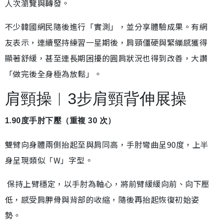
人次瀏覽與轉發。
不少韓國網民隨後進行「實測」，並分享體驗成果。有網
友表示，連續堅持練習一星期後，肩頸僵硬與緊繃感獲得
顯著舒緩，甚至連長期困擾的圓肩狀況也得到改善，大讚
「做完後全身極為放鬆」。
肩頸操︱3步肩頸背伸展操
1.90度手肘下壓（重複 30 次）
雙臂向身體兩側抬起至與肩同高，手肘彎曲呈90度，上半
身呈現類似「W」字型。
保持上臂穩定，以手肘為軸心，將前臂緩緩向前、向下壓
低，感受肩胛骨與背部的收縮，隨後再抬起恢復初始姿
勢。