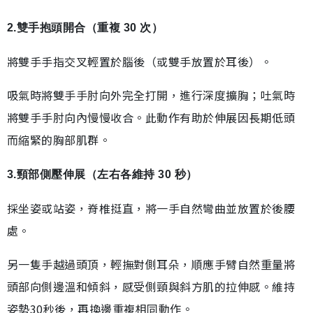
2.雙手抱頭開合（重複 30 次）
將雙手手指交叉輕置於腦後（或雙手放置於耳後）。
吸氣時將雙手手肘向外完全打開，進行深度擴胸；吐氣時
將雙手手肘向內慢慢收合。此動作有助於伸展因長期低頭
而縮緊的胸部肌群。
3.頸部側壓伸展（左右各維持 30 秒）
採坐姿或站姿，脊椎挺直，將一手自然彎曲並放置於後腰
處。
另一隻手越過頭頂，輕撫對側耳朵，順應手臂自然重量將
頭部向側邊溫和傾斜，感受側頸與斜方肌的拉伸感。維持
姿勢30秒後，再換邊重複相同動作。