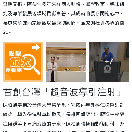
聲明又指，陳醫生多年來在病人照護、醫學教育、臨床研
究及專業發展等領域貢獻卓著，其成就將長存同袍心中。
長庚醫院謹向家屬致以最深切慰問，並感謝社會各界的關
心。
+7
首創台灣「超音波導引注射」
陳柏旭畢業於台灣大學醫學系，完成兩年外科住院醫師訓
練後，轉入復健科專科發展，是椎間盤突出、腰脊柱狹窄
症候群等下背痛治療的專家。陳柏旭積極推動復健科「外