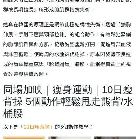
群被長期拉長」所形成的肌群拮抗失衡。
這套在韓國的原理正是調節此種結構性失衡，透過「擴胸
伸展、手肘下壓與頸部拉伸」的組合動作，有效鬆弛緊繃
的胸部肌群與斜方肌，協助胸腔重新打開，促進局部血液
與淋巴循環，使肩周的水腫被代謝掉，原本因姿勢不良造
成的肩頸厚重感與「駝背圓肩」體態，能獲得實質上的視
覺改善與結構放鬆。
同場加映｜瘦身運動｜10日瘦
背操 5個動作輕鬆甩走熊背/水
桶腰
以下是
「10日瘦背操」
的5個動作教學：