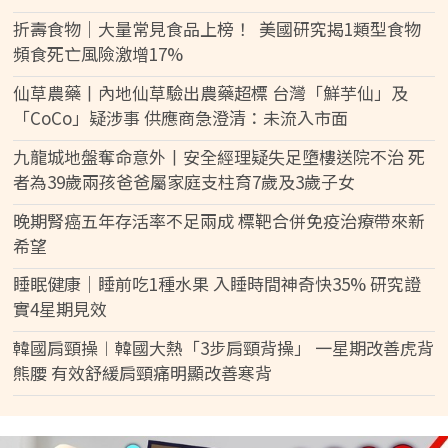
折壽食物｜大量常見食品上榜！ 美國研究揭1類型食物
頻食死亡風險激增17%
仙草農藥丨內地仙草驗出農藥超標 台灣「鮮芋仙」及
「CoCo」疑涉事 供應商急澄清：未流入市面
九龍城地盤奪命意外丨安全經理疑失足墮樓送院不治 死
者為39歲兩孩爸爸屬家庭支柱育7歲及3歲子女
晚期腎癌五年存活率不足兩成 標靶合併免疫治療帶來新
希望
睡眠健康｜睡前吃1種水果 入睡時間神奇快35% 研究證
實4星期見效
韓國肩頸操︱韓國大熱「3步肩頸背操」 一星期改善虎背
熊腰 有效舒緩肩頸痛明顯改善寒背