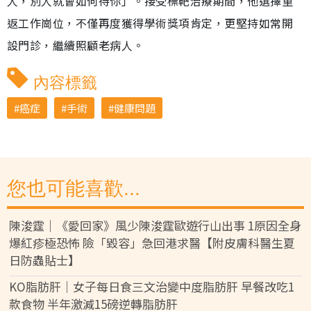
人，別人就會如何待你」。接受標靶治療期間，他選擇重
返工作崗位，不僅再度獲得學術獎項肯定，更堅持如常開
設門診，繼續照顧老病人。
內容標籤
癌症
手術
健康問題
您也可能喜歡...
陳浚霆｜《愛回家》風少陳浚霆歐遊行山出事 1原因全身
爆紅疹極恐怖 險「毀容」急回港求醫【附皮膚科醫生夏
日防蟲貼士】
KO脂肪肝｜女子每日食三文治變中度脂肪肝 早餐改吃1
款食物 半年激減15磅逆轉脂肪肝