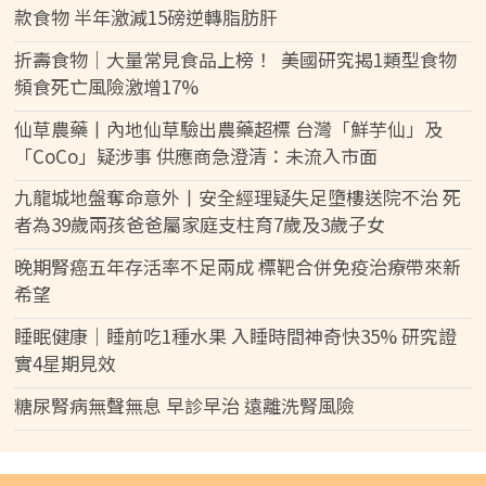
款食物 半年激減15磅逆轉脂肪肝
折壽食物｜大量常見食品上榜！ 美國研究揭1類型食物
頻食死亡風險激增17%
仙草農藥丨內地仙草驗出農藥超標 台灣「鮮芋仙」及
「CoCo」疑涉事 供應商急澄清：未流入市面
九龍城地盤奪命意外丨安全經理疑失足墮樓送院不治 死
者為39歲兩孩爸爸屬家庭支柱育7歲及3歲子女
晚期腎癌五年存活率不足兩成 標靶合併免疫治療帶來新
希望
睡眠健康｜睡前吃1種水果 入睡時間神奇快35% 研究證
實4星期見效
糖尿腎病無聲無息 早診早治 遠離洗腎風險