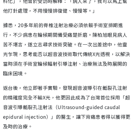
科化」，他曾於受訪時解釋：「病人來了，我可以馬上幫
他打針處理，不用慢慢排復健、慢慢等。」
據悉，20多年前的脊椎注射治療必須依賴手術室排期進
行，不少病患在輪候期間備受痛楚折磨。陳柏旭眼見病人
苦不堪言，遂立志尋求技術突破。在一次出差途中，他靈
光乍現，思考能否以超音波技術取代傳統X光透視，以解決
當時須在手術室輪候輻射引導注射、治療無法及時展開的
臨床困境。
返台後，他立即著手實驗，發現超音波導引在骶裂孔注射
的精確度完全不輸X光，他更因此成為了台灣首位採用「超
音波引導骶裂孔注射法（Ultrasound-guided caudal
epidural injection）」的醫生，讓下背痛患者得以獲得更
及時的治療。