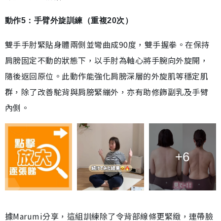
動作5：手臂外旋訓練（重複20次）
雙手手肘緊貼身體兩側並彎曲成90度，雙手握拳。在保持
肩膀固定不動的狀態下，以手肘為軸心將手腕向外旋開，
隨後返回原位。此動作能強化肩膀深層的外旋肌等穩定肌
群，除了改善駝背與肩膀緊繃外，亦有助修飾副乳及手臂
內側。
+6
據Marumi分享，這組訓練除了令背部線條更緊緻，連帶臉