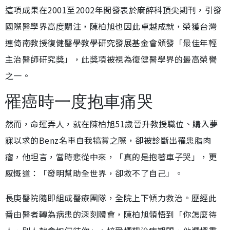
這項成果在2001至2002年間發表於麻醉科頂尖期刊，引發
國際醫學界高度關注，陳柏旭也因此卓越成就，榮獲台灣
連倚南教授復健醫學教學研究發展基金會頒發「最佳年輕
主治醫師研究獎」，此獎項被視為復健醫學界的最高榮譽
之一。
罹癌時一度抱車痛哭
然而，命運弄人，就在陳柏旭51歲晉升教授職位、購入夢
寐以求的Benz名車自我犒賞之際，卻被診斷出罹患脂肉
瘤，他坦言，當時悲從中來，「真的是抱著車子哭」，更
感慨道：「發明幫助全世界，卻救不了自己」。
長庚醫院隨即組成醫療團隊，全院上下傾力救治。歷經此
番由醫者轉為病患的深刻體會，陳柏旭領悟到「你怎麼待