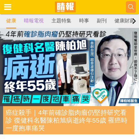
健康
晴報電視
主題特集
時事
副刊
健康財富
癌症殺手｜4年前確診脂肉瘤仍堅持研究看
診 復健科名醫陳柏旭病逝終年55歲 罹癌時
一度抱車痛哭