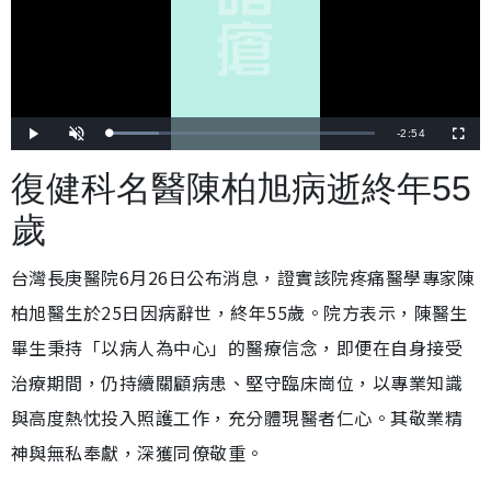
剩
-
2:54
載
播
開
全
入
放
啟
螢
完
音
幕
餘
畢
效
復健科名醫陳柏旭病逝終年55
:
1
時
8
.
歲
6
間
2
%
台灣長庚醫院6月26日公布消息，證實該院疼痛醫學專家陳
柏旭醫生於25日因病辭世，終年55歲。院方表示，陳醫生
畢生秉持「以病人為中心」的醫療信念，即便在自身接受
治療期間，仍持續關顧病患、堅守臨床崗位，以專業知識
與高度熱忱投入照護工作，充分體現醫者仁心。其敬業精
神與無私奉獻，深獲同僚敬重。