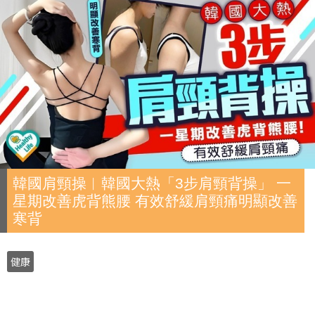
韓國肩頸操︱韓國大熱「3步肩頸背操」 一
星期改善虎背熊腰 有效舒緩肩頸痛明顯改善
寒背
健康