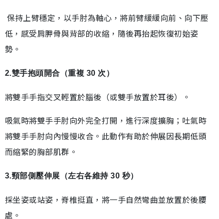
保持上臂穩定，以手肘為軸心，將前臂緩緩向前、向下壓
低，感受肩胛骨與背部的收縮，隨後再抬起恢復初始姿
勢。
2.雙手抱頭開合（重複 30 次）
將雙手手指交叉輕置於腦後（或雙手放置於耳後）。
吸氣時將雙手手肘向外完全打開，進行深度擴胸；吐氣時
將雙手手肘向內慢慢收合。此動作有助於伸展因長期低頭
而縮緊的胸部肌群。
3.頸部側壓伸展（左右各維持 30 秒）
採坐姿或站姿，脊椎挺直，將一手自然彎曲並放置於後腰
處。