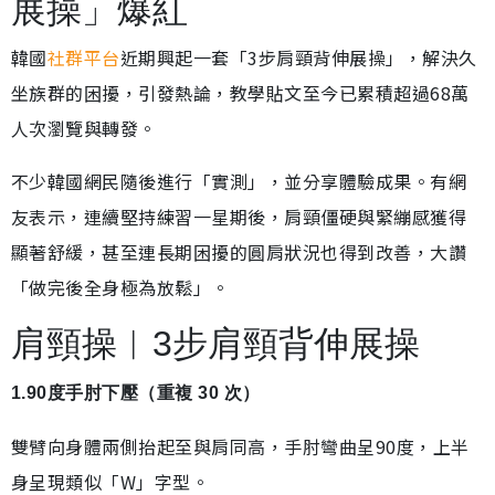
展操」爆紅
韓國
社群平台
近期興起一套「3步肩頸背伸展操」，解決久
坐族群的困擾，引發熱論，教學貼文至今已累積超過68萬
人次瀏覽與轉發。
不少韓國網民隨後進行「實測」，並分享體驗成果。有網
友表示，連續堅持練習一星期後，肩頸僵硬與緊繃感獲得
顯著舒緩，甚至連長期困擾的圓肩狀況也得到改善，大讚
「做完後全身極為放鬆」。
肩頸操︱3步肩頸背伸展操
1.90度手肘下壓（重複 30 次）
雙臂向身體兩側抬起至與肩同高，手肘彎曲呈90度，上半
身呈現類似「W」字型。