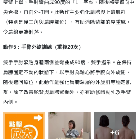
雙臂上舉，手肘彎曲成90度的「L」字型，隨後將雙臂向中
央合攏，再向外打開。此動作主要強化肩膀與上背肌群
（特別是後三角與肩胛部位），有助消除背部的厚重感，
令肩線更為俐落。
動作5：手臂外旋訓練（重複20次）
雙手手肘緊貼身體兩側並彎曲成90度，雙手握拳。在保持
肩膀固定不動的狀態下，以手肘為軸心將手腕向外旋開，
隨後返回原位。此動作能強化肩膀深層的外旋肌等穩定肌
群，除了改善駝背與肩膀緊繃外，亦有助修飾副乳及手臂
內側。
+6