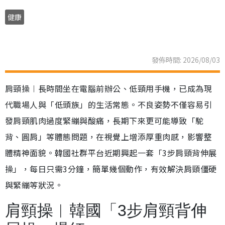
健康
發佈時間: 2026/08/03
肩頸操︱長時間坐在電腦前辦公、低頸用手機，已成為現
代職場人與「低頭族」的生活常態。不良姿勢不僅容易引
發肩頸肌肉過度緊繃與酸痛，長期下來更可能導致「駝
背、圓肩」等體態問題，在視覺上增添厚重肉感，影響整
體精神面貌。韓國社群平台近期興起一套「3步肩頸背伸展
操」，每日只需3分鐘，簡單幾個動作，有效解決肩頸僵硬
與緊繃等狀況。
肩頸操︱韓國「3步肩頸背伸