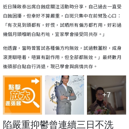
近日陳啟泰出席白蝕症關注活動時分享，自己過去一直受
白蝕困擾，但幸好不算嚴重，白斑只集中在前臂及心口：
「有次見到頭都有，好慌，試晒所有偏方都冇用，好彩過
幾個月頭嗰啲白點冇咗，宜家學會接受同共存。」
他透露，當時曾嘗試各種偏方均無效，試過敷薑粉，成身
滾燙瞓唔着，唔算有副作用，但全部都無效。」最終數月
後頭部白點自行消退，現已學會與病情共存。
+7
陷嚴重抑鬱曾連續三日不洗