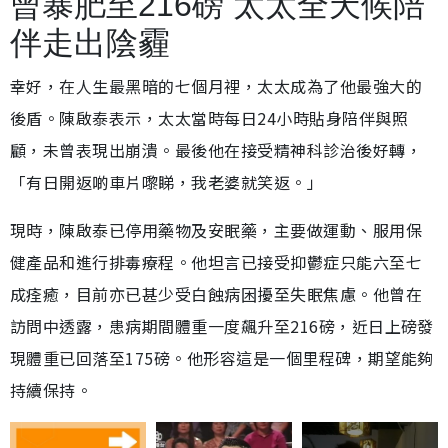
曾暴肥至216磅 太太全天候陪
伴走出陰霾
幸好，在人生最黑暗的七個月裡，太太成為了他最強大的
後盾。陳啟泰表示，太太當時每日24小時貼身陪伴與照
顧，未曾表現出崩潰。最後他在接受精神科診治後好轉，
「有日開返啲車片嚟睇，我老婆就笑返。」
現時，陳啟泰已停用藥物及安眠藥，主要做運動、服用保
健產品和進行排毒療程。他坦言已接受抑鬱症只能六至七
成痊癒，目前亦已甚少受白蝕病困擾至失眠焦慮。他曾在
訪問中透露，患病期間體重一度飆升至216磅，近日上磅發
現體重已回落至175磅。他形容這是一個里程碑，期望能夠
持續保持。