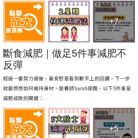
+7
斷食減肥｜做足5件事減肥不
反彈
經過一番努力過後，最安慰是看到數字上的回饋，下一步
就要想想如何維持身材。營養師Sarah提醒，以下5件事是
減肥成敗的關鍵：
+5