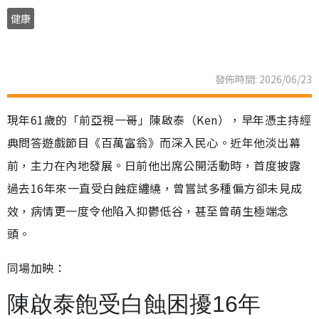
健康
發佈時間: 2026/06/23
現年61歲的「前亞視一哥」陳啟泰（Ken），早年憑主持經
典問答遊戲節目《百萬富翁》而深入民心。近年他淡出幕
前，主力在內地發展。日前他出席公開活動時，首度披露
過去16年來一直受白蝕症纏繞，曾嘗試多種偏方卻未見成
效，病情更一度令他陷入抑鬱低谷，甚至曾萌生極端念
頭。
同場加映：
陳啟泰飽受白蝕困擾16年