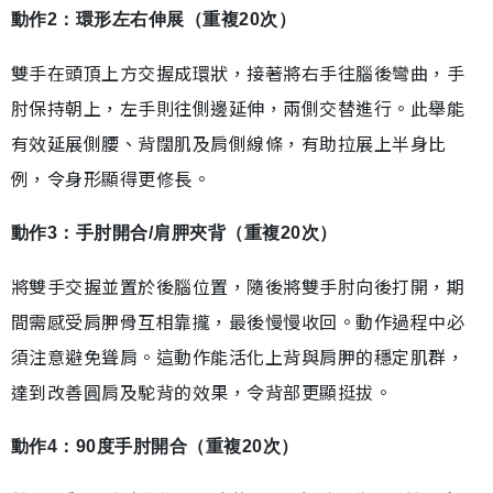
動作2：環形左右伸展（重複20次）
雙手在頭頂上方交握成環狀，接著將右手往腦後彎曲，手
肘保持朝上，左手則往側邊延伸，兩側交替進行。此舉能
有效延展側腰、背闊肌及肩側線條，有助拉展上半身比
例，令身形顯得更修長。
動作3：手肘開合/肩胛夾背（重複20次）
將雙手交握並置於後腦位置，隨後將雙手肘向後打開，期
間需感受肩胛骨互相靠攏，最後慢慢收回。動作過程中必
須注意避免聳肩。這動作能活化上背與肩胛的穩定肌群，
達到改善圓肩及駝背的效果，令背部更顯挺拔。
動作4：90度手肘開合（重複20次）