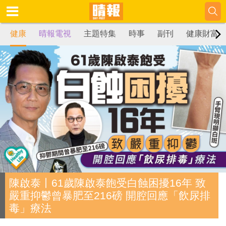
健康
晴報電視
主題特集
時事
副刊
健康財富
陳啟泰丨61歲陳啟泰飽受白蝕困擾16年 致
嚴重抑鬱曾暴肥至216磅 開腔回應「飲尿排
毒」療法