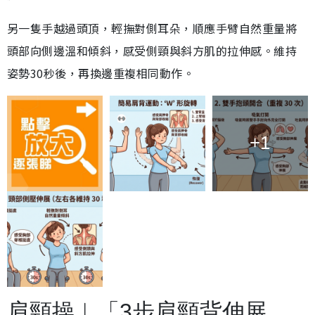
另一隻手越過頭頂，輕撫對側耳朵，順應手臂自然重量將
頭部向側邊溫和傾斜，感受側頸與斜方肌的拉伸感。維持
姿勢30秒後，再換邊重複相同動作。
+1
肩頸操︱「3步肩頸背伸展