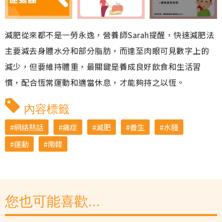
減肥從來都不是一勞永逸，營養師Sarah提醒，快速減肥法
主要減去身體水分和部分脂肪，而達至肉眼可見數字上的
減少，但要維持體重，最關鍵是養成良好飲食和生活習
慣，配合恆常運動和適當休息，才能夠持之以恆。
內容標籤
網絡熱話
痛症
減肥
養生
水腫
運動
南韓
您也可能喜歡...