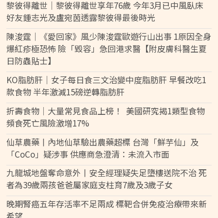
黎彼得離世｜黎彼得離世享年76歲 今年3月已中風臥床
好友鍾志光及盧宛茵透露黎彼得最後時光
陳浚霆｜《愛回家》風少陳浚霆歐遊行山出事 1原因全身
爆紅疹極恐怖 險「毀容」急回港求醫【附皮膚科醫生夏
日防蟲貼士】
KO脂肪肝｜女子每日食三文治變中度脂肪肝 早餐改吃1
款食物 半年激減15磅逆轉脂肪肝
折壽食物｜大量常見食品上榜！ 美國研究揭1類型食物
頻食死亡風險激增17%
仙草農藥丨內地仙草驗出農藥超標 台灣「鮮芋仙」及
「CoCo」疑涉事 供應商急澄清：未流入市面
九龍城地盤奪命意外丨安全經理疑失足墮樓送院不治 死
者為39歲兩孩爸爸屬家庭支柱育7歲及3歲子女
晚期腎癌五年存活率不足兩成 標靶合併免疫治療帶來新
希望