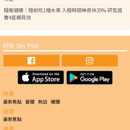
睡眠健康｜睡前吃1種水果 入睡時間神奇快35% 研究證
實4星期見效
晴報 Sky Post
時事
最新焦點
要聞
熱話
暖聞
娛樂
最新焦點
健康