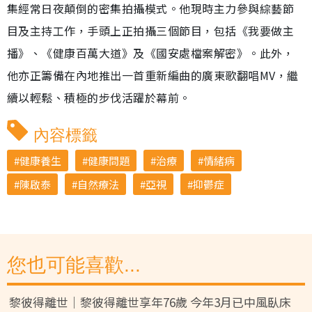
集經常日夜顛倒的密集拍攝模式。他現時主力參與綜藝節
目及主持工作，手頭上正拍攝三個節目，包括《我要做主
播》、《健康百萬大道》及《國安處檔案解密》。此外，
他亦正籌備在內地推出一首重新編曲的廣東歌翻唱MV，繼
續以輕鬆、積極的步伐活躍於幕前。
內容標籤
健康養生
健康問題
治療
情緒病
陳啟泰
自然療法
亞視
抑鬱症
您也可能喜歡...
黎彼得離世｜黎彼得離世享年76歲 今年3月已中風臥床