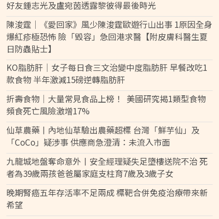
好友鍾志光及盧宛茵透露黎彼得最後時光
陳浚霆｜《愛回家》風少陳浚霆歐遊行山出事 1原因全身
爆紅疹極恐怖 險「毀容」急回港求醫【附皮膚科醫生夏
日防蟲貼士】
KO脂肪肝｜女子每日食三文治變中度脂肪肝 早餐改吃1
款食物 半年激減15磅逆轉脂肪肝
折壽食物｜大量常見食品上榜！ 美國研究揭1類型食物
頻食死亡風險激增17%
仙草農藥丨內地仙草驗出農藥超標 台灣「鮮芋仙」及
「CoCo」疑涉事 供應商急澄清：未流入市面
九龍城地盤奪命意外丨安全經理疑失足墮樓送院不治 死
者為39歲兩孩爸爸屬家庭支柱育7歲及3歲子女
晚期腎癌五年存活率不足兩成 標靶合併免疫治療帶來新
希望