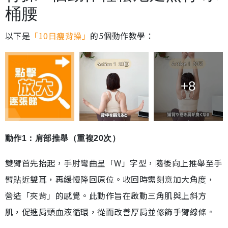
桶腰
以下是
「10日瘦背操」
的5個動作教學：
+8
動作1：肩部推舉（重複20次）
雙臂首先抬起，手肘彎曲呈「W」字型，隨後向上推舉至手
臂貼近雙耳，再緩慢降回原位。收回時需刻意加大角度，
營造「夾背」的感覺。此動作旨在啟動三角肌與上斜方
肌，促進肩頸血液循環，從而改善厚肩並修飾手臂線條。