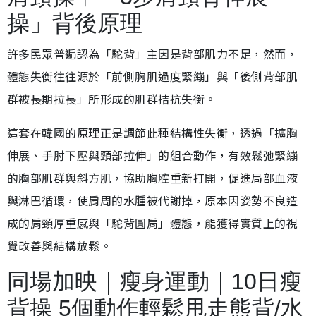
操」背後原理
許多民眾普遍認為「駝背」主因是背部肌力不足，然而，
體態失衡往往源於「前側胸肌過度緊繃」與「後側背部肌
群被長期拉長」所形成的肌群拮抗失衡。
這套在韓國的原理正是調節此種結構性失衡，透過「擴胸
伸展、手肘下壓與頸部拉伸」的組合動作，有效鬆弛緊繃
的胸部肌群與斜方肌，協助胸腔重新打開，促進局部血液
與淋巴循環，使肩周的水腫被代謝掉，原本因姿勢不良造
成的肩頸厚重感與「駝背圓肩」體態，能獲得實質上的視
覺改善與結構放鬆。
同場加映｜瘦身運動｜10日瘦
背操 5個動作輕鬆甩走熊背/水