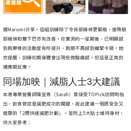
據Marumi分享，這組訓練除了令背部線條更緊緻，連帶臉
部線條和雙下巴亦有改善。在實測約一星期後，已明顯感
到肩胛骨的活動度有所提升，肩膀不再感到繃緊卡頓。她
亦提醒，訓練初期身體會出現些微酸痛感，但這是正常的
適應期反應。
同場加映｜減脂人士3大建議
本港專業營養師陳宣希（Sarah）曾接受TOPick訪問時指
出，飲食管控是減肥成功的關鍵，故此建議一個既安全又
健康的「2周快速減肥計劃」，並附上5大貼士維持身材，
供大家參考：