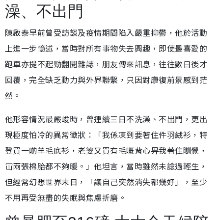
澡、不出門
陳啟泰早前曾受訪談及疫情期間陷入嚴重抑鬱，他於活動
上進一步憶述，當時對所有事物失去興趣，即使最喜愛的
跑車亦提不起勁翻閱雜誌，朋友傳來訊息，往往數日後才
回覆，完全缺乏動力與外界聯繫，只因對康復前景感到茫
然。
他形容情況最嚴峻時，曾連續三日不洗澡、不出門，更出
現極度怕冷的異常徵狀：「我係凍到要著住件羽絨衫，特
登買一啲羊毛底衫，老婆又買有毛嘅背心畀我著住瞓覺，
冚兩張棉胎都不夠暖。」他坦言，當時雖然未諗過輕生，
但經常幻想世界末日，「讓自己突然消失都幾好」，至少
不用再受無盡的失眠與焦慮折磨。