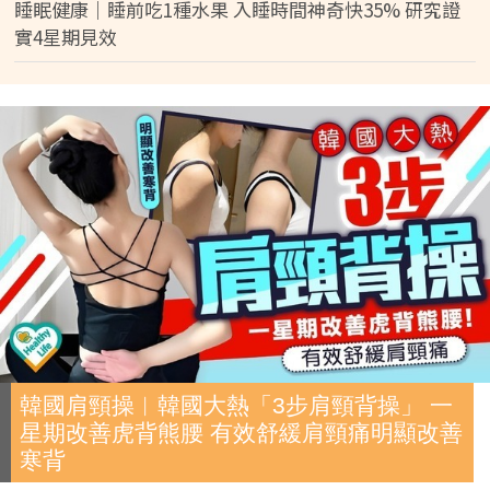
睡眠健康｜睡前吃1種水果 入睡時間神奇快35% 研究證
實4星期見效
韓國肩頸操︱韓國大熱「3步肩頸背操」 一
星期改善虎背熊腰 有效舒緩肩頸痛明顯改善
寒背