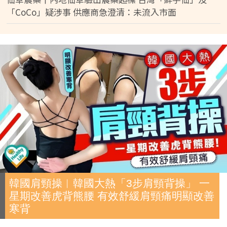
「CoCo」疑涉事 供應商急澄清：未流入市面
韓國肩頸操︱韓國大熱「3步肩頸背操」 一
星期改善虎背熊腰 有效舒緩肩頸痛明顯改善
寒背