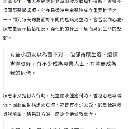
從醫多年，陳志峯絕對是兒童血液及腫瘤科權威，曾獲多
項國際醫學獎項，他亦是香港兒童醫院成立重要推手之
一。問到每天均要面對不同的癌病兒童時，會否感到心痛?
陳志峯表示恰恰相反，從他們的身上，反而見到生命的堅
韌。
有些小朋友以為醫不到， 但卻奇蹟生還，還讀
書得很好，有不少成為專業人士，有些更成為
我的同僚。
陳志峯又指初入行時，兒童血液腫瘤科時，香港治癒率偏
低。因此面對病患死亡時，亦曾有不少感受，於是便請教
資深前輩，結果對方的一席話令他受教至今。