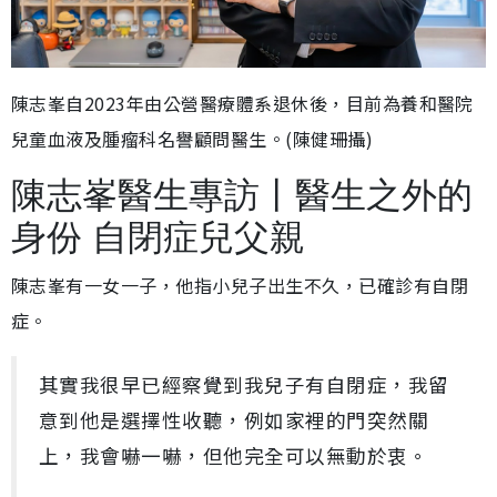
陳志峯自2023年由公營醫療體系退休後，目前為養和醫院
兒童血液及腫瘤科名譽顧問醫生。(陳健珊攝)
陳志峯醫生專訪丨醫生之外的
身份 自閉症兒父親
陳志峯有一女一子，他指小兒子出生不久，已確診有自閉
症。
其實我很早已經察覺到我兒子有自閉症，我留
意到他是選擇性收聽，例如家裡的門突然關
上，我會嚇一嚇，但他完全可以無動於衷。