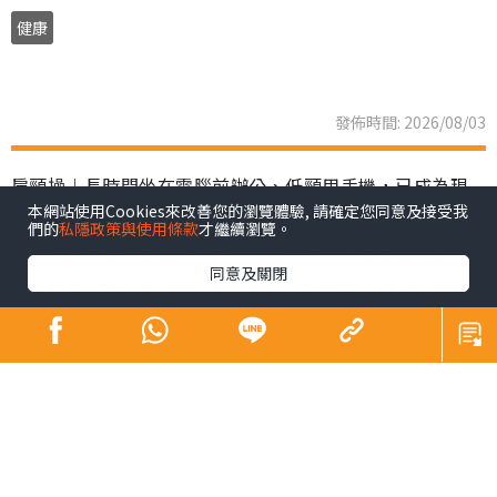
健康
發佈時間: 2026/08/03
肩頸操︱長時間坐在電腦前辦公、低頸用手機，已成為現
本網站使用Cookies來改善您的瀏覽體驗, 請確定您同意及接受我
代職場人與「低頭族」的生活常態。不良姿勢不僅容易引
們的
私隱政策與使用條款
才繼續瀏覽。
發肩頸肌肉過度緊繃與酸痛，長期下來更可能導致「駝
同意及關閉
背、圓肩」等體態問題，在視覺上增添厚重肉感，影響整
體精神面貌。韓國社群平台近期興起一套「3步肩頸背伸展
操」，每日只需3分鐘，簡單幾個動作，有效解決肩頸僵硬
與緊繃等狀況。
肩頸操︱韓國「3步肩頸背伸
展操」爆紅