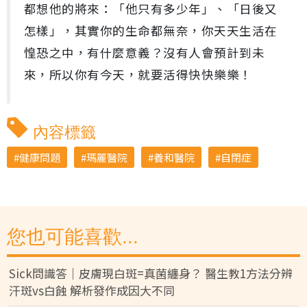
都想他的將來：「他只有多少年」、「日後又
怎樣」，其實你的生命都無奈，你天天生活在
惶恐之中，有什麼意義？沒有人會預計到未
來，所以你有今天，就要活得快快樂樂！
內容標籤
健康問題
瑪麗醫院
養和醫院
自閉症
您也可能喜歡...
Sick問識答｜皮膚現白斑=真菌纏身？ 醫生教1方法分辨
汗斑vs白蝕 解析發作成因大不同