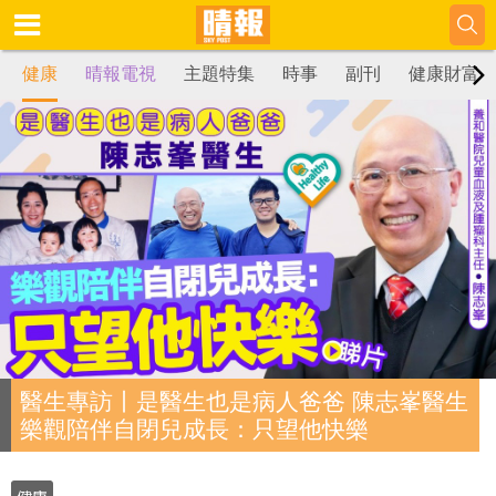
健康
晴報電視
主題特集
時事
副刊
健康財富
醫生專訪丨是醫生也是病人爸爸 陳志峯醫生
樂觀陪伴自閉兒成長：只望他快樂