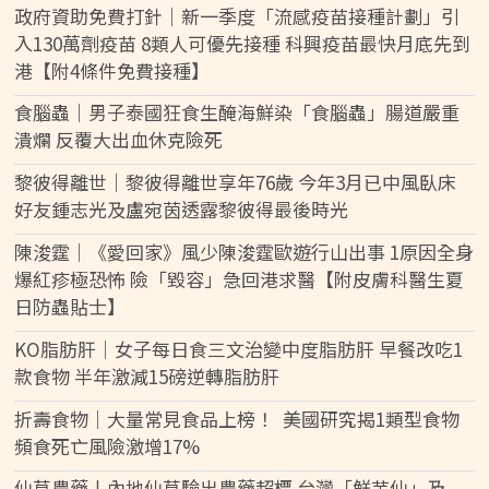
政府資助免費打針｜新一季度「流感疫苗接種計劃」引
入130萬劑疫苗 8類人可優先接種 科興疫苗最快月底先到
港【附4條件免費接種】
食腦蟲｜男子泰國狂食生醃海鮮染「食腦蟲」腸道嚴重
潰爛 反覆大出血休克險死
黎彼得離世｜黎彼得離世享年76歲 今年3月已中風臥床
好友鍾志光及盧宛茵透露黎彼得最後時光
陳浚霆｜《愛回家》風少陳浚霆歐遊行山出事 1原因全身
爆紅疹極恐怖 險「毀容」急回港求醫【附皮膚科醫生夏
日防蟲貼士】
KO脂肪肝｜女子每日食三文治變中度脂肪肝 早餐改吃1
款食物 半年激減15磅逆轉脂肪肝
折壽食物｜大量常見食品上榜！ 美國研究揭1類型食物
頻食死亡風險激增17%
仙草農藥丨內地仙草驗出農藥超標 台灣「鮮芋仙」及