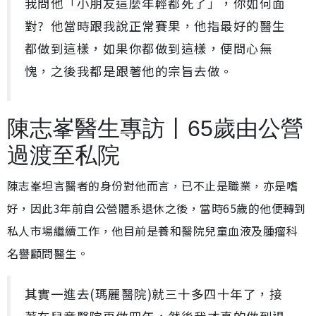
我問他「小朋友這麼年輕都死了」，你如何面
對? 他當時跟我說正常賽果，他指最好的醫生
都做到這樣，如果你都做到這樣，便問心無
愧，之後我都是跟著他的宗旨去做。
陳志峯醫生專訪丨65歲由公營
過渡至私院
陳志峯坦言醫者的身份對他而言，已不止是職業，亦是嗜
好，因此3年前自公營體系退休之後，當時65歲的他便轉到
私人市場繼續工作，他目前是養和醫院兒童血液及腫瘤科
名譽顧問醫生。
其實一進去(瑪麗醫院)就三十多四十年了，接