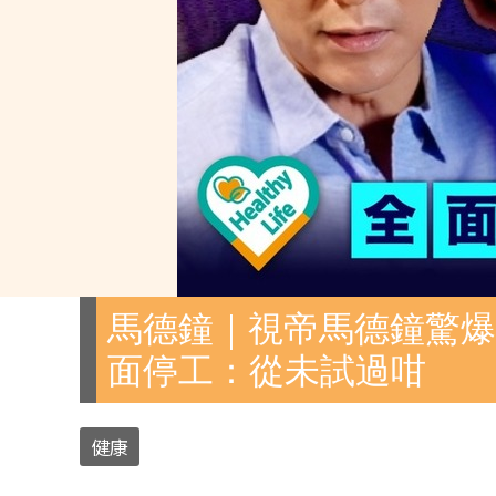
馬德鐘｜視帝馬德鐘驚爆
面停工：從未試過咁
健康