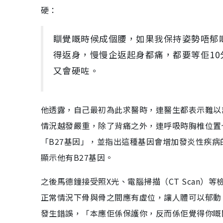
硬：
瞓覺嘅時候成個腰，如果我保持姿勢唔郁
得返身，慢慢企返起身都痛，都要等佢1
又會硬咗。
他透露，自己最初為此求醫時，連醫生都表示難以
情況越發嚴重，除了背痛之外，連呼吸時胸椎位置
「B27基因」，並指出這種基因會增加發炎性疾
顯示他有B27基因。
之後馬德鐘接受照X光、電腦掃描（CT Scan
正常情況下骨與骨之間應有虛位，讓人體可以郁動
發生錯誤，「本應佢係保護你，反而係佢覺得你嘅