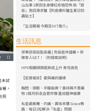
山出事 1原因全身爆紅疹極恐怖 險「毀
容」急回港求醫【附皮膚科醫生夏日防
蟲貼士】
「生活晴報 今期至HIT推介」
生活訊息
保單逆按自製長糧 | 充裕退休儲備 + 保
障家人GET！（附個案說明）
4
全
螢
幕
HPV相關頭頸癌新症上升 男性高危
【若善健談】愛與痛的邊緣
從未試
胸悶、頭脹、手腳麻痺？黃祥興不靠藥
紮著。
物 1個月拆走血管炸彈 重拾醒神健康
在煎
私密處痕癢、灼痛、異味來襲 Grace教
路：每日1粒解決「私密」問題