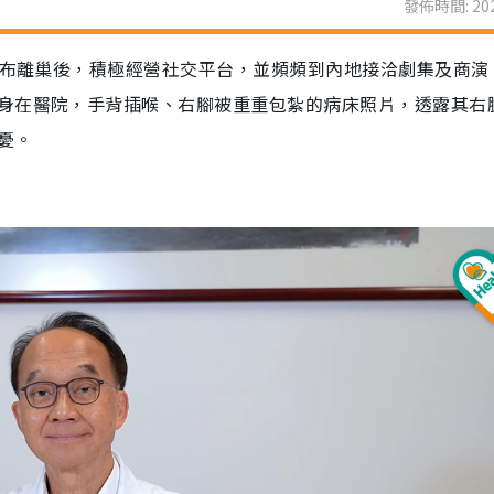
發佈時間: 202
宣布離巢後，積極經營社交平台，並頻頻到內地接洽劇集及商演
身在醫院，手背插喉、右腳被重重包紮的病床照片，透露其右
憂。