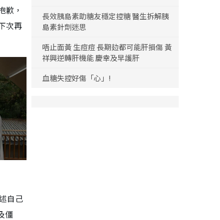
抱歉，
長效胰島素助糖友穩定控糖 醫生拆解胰
下次再
島素針劑迷思
唔止面黃 生痘痘 長期攰都可能肝損傷 黃
祥興逆轉肝機能 慶幸及早護肝
血糖失控好傷「心」!
憶述自己
及僵