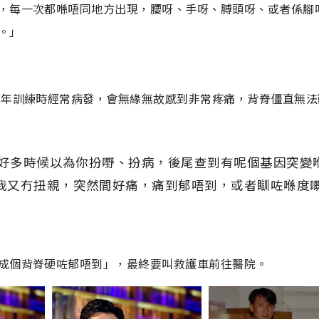
，每一次都喺唔同地方出現，腰呀、手呀、膊頭呀、或者係腳
。」
當年訓練時經常病發，會無緣無故感到非常疼痛，背脊僵直無法
，好多時候以為你扮嘢、扮病，後尾查到有呢個基因突變
我又冇扭親，突然間好痛，痛到郁唔到，或者瞓咗喺度
成個背脊硬咗郁唔到」，最終要叫救護車前往醫院。