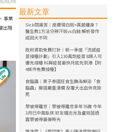
6/06/09
最新文章
，事業
Sick問識答｜皮膚現白斑=真菌纏身？
腿出現
醫生教1方法分辨汗斑vs白蝕 解析發作
成因大不同
政府資助免費打針｜新一季度「流感疫
苗接種計劃」引入130萬劑疫苗 8類人可
優先接種 科興疫苗最快月底先到港【附
4條件免費接種】
食腦蟲｜男子泰國狂食生醃海鮮染「食
腦蟲」腸道嚴重潰爛 反覆大出血休克險
死
黎彼得離世｜黎彼得離世享年76歲 今年
3月已中風臥床 好友鍾志光及盧宛茵透
露黎彼得最後時光
陳浚霆｜《愛回家》風少陳浚霆歐遊行