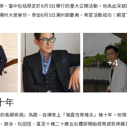
排，當中包括原定於6月5日舉行的重大公開活動。他為此深感
潮州大使身份，參加6月5日潮州節慶典，希望活動成功！期望
+4
十年
「我的長期疾病」為題，自爆患上「強直性脊椎炎」幾十年。他
、游泳、玩田徑，直至十幾二十歲左右腰部開始經常感到疼痛