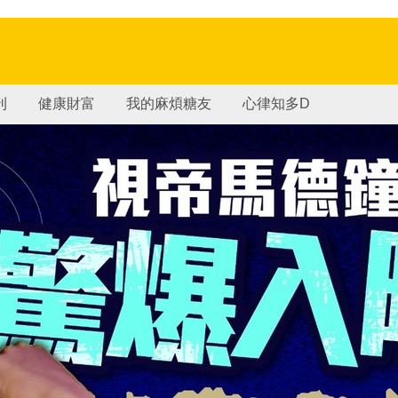
刊
健康財富
我的麻煩糖友
心律知多D