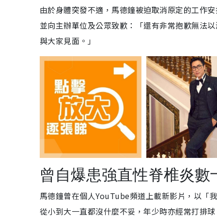
由於身體突發不適，馬德鐘被迫取消原定的工作安
並向主辦單位及公眾致歉：「還有非常抱歉無法以
與大家見面。」
曾自爆患強直性脊椎炎數
馬德鐘曾在個人YouTube頻道上載新影片，以
從小到大一直都沒什麼不妥，年少時亦經常打排球