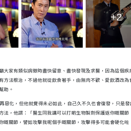
+2
籲大家有類似病徵時盡快留意、盡快發現及求醫，因為這個疾
有方法根治，不過他就從飲食著手，由無肉不歡、愛飲酒改為
幫助。
會再惡化，但他就覺得未必如此，自己久不久也會復發，只是發
方法，他謂：「醫生同我講可以打啲生物製劑保護返你嘅關節
你嘅關節，譬如攻擊我呢個手嘅關節，攻擊得多可能會硬化咗