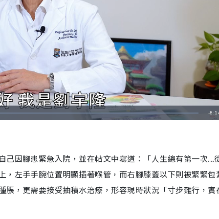
剩
-
8:1
餘
時
己因腳患緊急入院，並在帖文中寫道：「人生總有第一次...
間
上，左手手腕位置明顯插著喉管，而右腳膝蓋以下則被緊緊包
腫脹，更需要接受抽積水治療，形容現時狀況「寸步難行，實