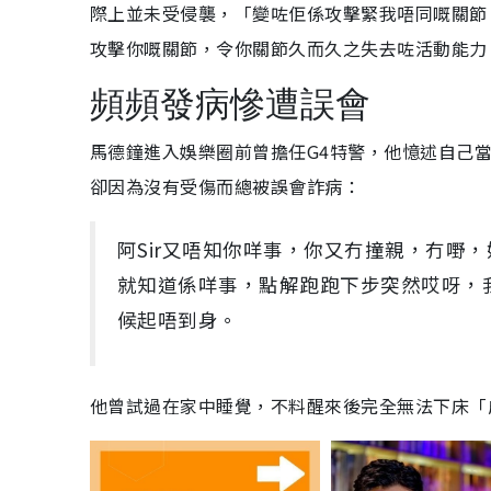
際上並未受侵襲，「變咗佢係攻擊緊我唔同嘅關節
攻擊你嘅關節，令你關節久而久之失去咗活動能力
頻頻發病慘遭誤會
馬德鐘進入娛樂圈前曾擔任G4特警，他憶述自己
卻因為沒有受傷而總被誤會詐病：
阿Sir又唔知你咩事，你又冇撞親，冇嘢
就知道係咩事，點解跑跑下步突然哎呀，
候起唔到身。
他曾試過在家中睡覺，不料醒來後完全無法下床「