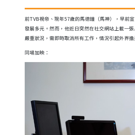
前TVB視帝、現年57歲的馬德鐘（馬神），早前
發展多元。然而，他近日突然在社交網站上載一張
嚴重狀況，需即時取消所有工作，情況引起外界擔
同場加映：