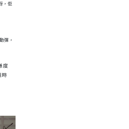
呀，佢
動彈，
喺度
嘅時