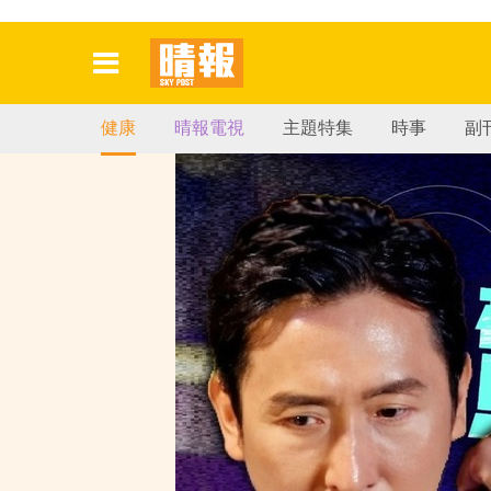
健康
晴報電視
主題特集
時事
副