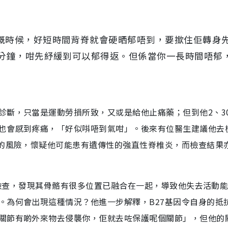
嘅時候，好短時間背脊就會硬晒郁唔到，要撳住佢轉身
0分鐘，咁先紓緩到可以郁得返。但係當你一長時間唔郁
診斷，只當是運動勞損所致，又或是給他止痛藥；但到他2、3
也會感到疼痛，「好似唞唔到氣咁」。後來有位醫生建議他去
病的風險，懷疑他可能患有遺傳性的強直性脊椎炎，而檢查結果
）等檢查，發現其骨骼有很多位置已融合在一起，導致他失去活動
。為何會出現這種情況？他進一步解釋，B27基因令自身的抵
關節有啲外來物去侵襲你，佢就去咗保護呢個關節」，但他的