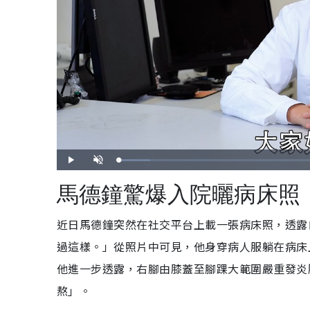
載
播
開
入
放
啟
完
音
畢
效
馬德鐘驚爆入院曬病床照
:
6
.
5
6
近日馬德鐘突然在社交平台上載一張病床照，透露自
%
過這樣。」從照片中可見，他身穿病人服躺在病床
他進一步透露，右腳由膝蓋至腳踝大範圍嚴重發炎
熬」。