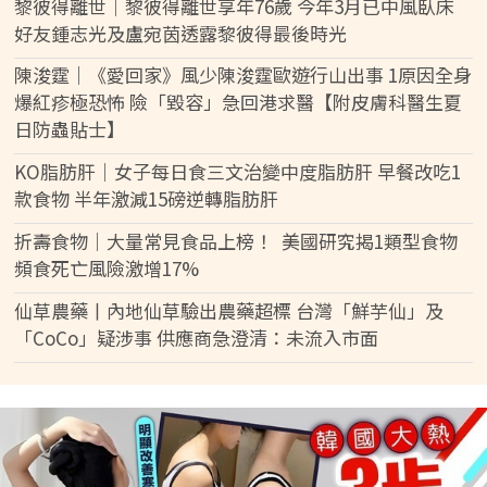
黎彼得離世｜黎彼得離世享年76歲 今年3月已中風臥床
好友鍾志光及盧宛茵透露黎彼得最後時光
陳浚霆｜《愛回家》風少陳浚霆歐遊行山出事 1原因全身
爆紅疹極恐怖 險「毀容」急回港求醫【附皮膚科醫生夏
日防蟲貼士】
KO脂肪肝｜女子每日食三文治變中度脂肪肝 早餐改吃1
款食物 半年激減15磅逆轉脂肪肝
折壽食物｜大量常見食品上榜！ 美國研究揭1類型食物
頻食死亡風險激增17%
仙草農藥丨內地仙草驗出農藥超標 台灣「鮮芋仙」及
「CoCo」疑涉事 供應商急澄清：未流入市面