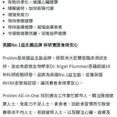
有助抗老化，維護心臟健康
緩解疲勞，加快新陳代謝
增強免疫力
保持骨骼健康
保持皮膚健康，減慢皮膚衰老
令頭髮健康亮麗，促進指甲健康
英國No.1益生菌品牌 科研實證食得安心
ProVen是英國益生菌品牌，經歐洲大型雙盲臨床測試支
持，並由免疫微生物學家Dr. Nigel Plummer憑藉超過30
年科研經驗研發。品牌為英國No.1益生菌，並獲英國
MHRA安管局認證，讓消費者食得更安心。
ProVen All-in-One 特別適合工作繁忙都市人、關注腸道健
康人士、免疫力不足人士、素食者、因飲食習慣而引致營
養吸收不均人士、易感疲勞人士，以及關注心臟、皮膚及