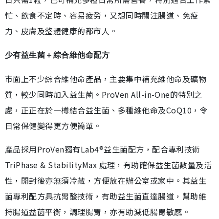
忙、飲食不定時、容易疲勞，又想同時關注腸道、免疫
力、皮膚及整體健康的都市人。
少有益生菌＋綜合維他命配方
市面上不少綜合維他命產品，主要集中補充維他命及礦物
質，較少同時加入益生菌。ProVen All-in-One的特別之
處，正正在於一樽結合益生菌、多種維他命及CoQ10，令
日常保健變得更方便簡單。
產品採用ProVen獨有Lab4®益生菌配方，配合專利技術
TriPhase & StabilityMax 處理，有助確保益生菌數量及活
性，開封後亦無須冷藏，方便放在辦公室或家中。其益生
菌專利配方具抗胃酸技術，有助益生菌直達腸道，幫助維
持腸道益菌平衡，調理腸胃，亦有助減低腸胃敏感。