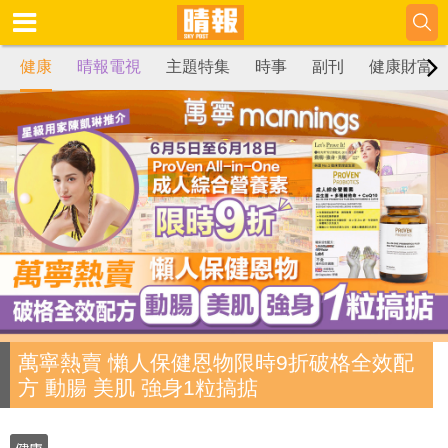
健康
晴報電視
主題特集
時事
副刊
健康財富
萬寧熱賣 懶人保健恩物限時9折破格全效配
方 動腸 美肌 強身1粒搞掂