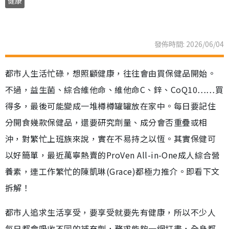
健康
發佈時間: 2026/06/04
都市人生活忙碌，想照顧健康，往往會由買保健品開始。
不過，益生菌、綜合維他命、維他命C、鋅、CoQ10……買
得多，最後可能變成一堆樽樽罐罐放在家中。每日要記住
分開食幾款保健品，還要研究劑量、成分會否重疊或相
沖，對繁忙上班族來說，實在不易持之以恆。其實保健可
以好簡單，最近萬寧熱賣的ProVen All-in-One成人綜合營
養素，連工作繁忙的陳凱琳(Grace)都極力推介。即看下文
拆解！
都市人追求生活享受，要享受就要先有健康，所以不少人
每日都會吸收不同的補充劑，務求能夠一網打盡，全身都