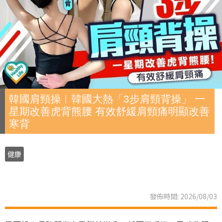
韓國肩頸操︱韓國大熱「3步肩頸背操」 一
星期改善虎背熊腰 有效舒緩肩頸痛明顯改善
寒背
健康
發佈時間: 2026/08/03