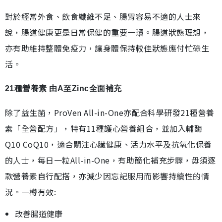
對於經常外食、飲食纖維不足、腸胃容易不適的人士來
說，腸道健康更是日常保健的重要一環。腸道狀態理想，
亦有助維持整體免疫力，讓身體保持較佳狀態應付忙碌生
活。
21種營養素 由A至Zinc全面補充
除了益生菌，ProVen All-in-One亦配合科學研發21種營養
素「全營配方」，特有11種護心營養組合，並加入輔酶
Q10 CoQ10，適合關注心臟健康、活力水平及抗氧化保養
的人士，每日一粒All-in-One，有助簡化補充步驟，毋須逐
款營養素自行配搭，亦減少因忘記服用而影響持續性的情
況。一樽有效:
改善腸道健康