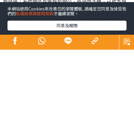
肩頸操︱長時間坐在電腦前辦公、低頸用手機，已成為現
本網站使用Cookies來改善您的瀏覽體驗, 請確定您同意及接受我
代職場人與「低頭族」的生活常態。不良姿勢不僅容易引
們的
私隱政策與使用條款
才繼續瀏覽。
發肩頸肌肉過度緊繃與酸痛，長期下來更可能導致「駝
同意及關閉
背、圓肩」等體態問題，在視覺上增添厚重肉感，影響整
體精神面貌。韓國社群平台近期興起一套「3步肩頸背伸展
操」，每日只需3分鐘，簡單幾個動作，有效解決肩頸僵硬
與緊繃等狀況。
肩頸操︱韓國「3步肩頸背伸
展操」爆紅
韓國
社群平台
近期興起一套「3步肩頸背伸展操」，解決久
坐族群的困擾，引發熱論，教學貼文至今已累積超過68萬
人次瀏覽與轉發。
不少韓國網民隨後進行「實測」，並分享體驗成果。有網