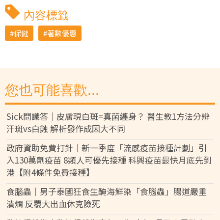
內容標籤
保健
著數優惠
您也可能喜歡...
Sick問識答｜皮膚現白斑=真菌纏身？ 醫生教1方法分辨
汗斑vs白蝕 解析發作成因大不同
政府資助免費打針｜新一季度「流感疫苗接種計劃」引
入130萬劑疫苗 8類人可優先接種 科興疫苗最快月底先到
港【附4條件免費接種】
食腦蟲｜男子泰國狂食生醃海鮮染「食腦蟲」腸道嚴重
潰爛 反覆大出血休克險死