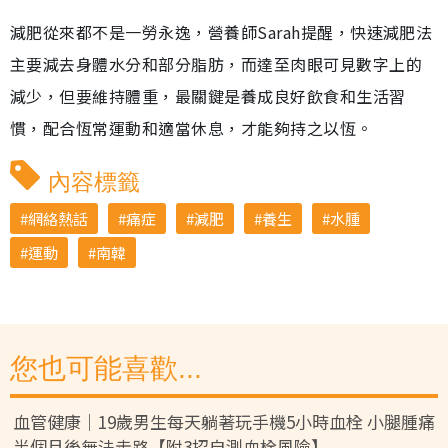
減肥從來都不是一勞永逸，營養師Sarah提醒，快速減肥法
主要減去身體水分和部分脂肪，而達至肉眼可見數字上的
減少，但要維持體重，最關鍵是養成良好飲食和生活習
慣，配合恆常運動和適當休息，才能夠持之以恆。
內容標籤
網絡熱話
痛症
減肥
養生
水腫
運動
南韓
您也可能喜歡...
血管健康｜19歲男生每天躺著玩手機5小時血栓 小腿腫痛
半個月後無法走路【附3招自測血栓風險】