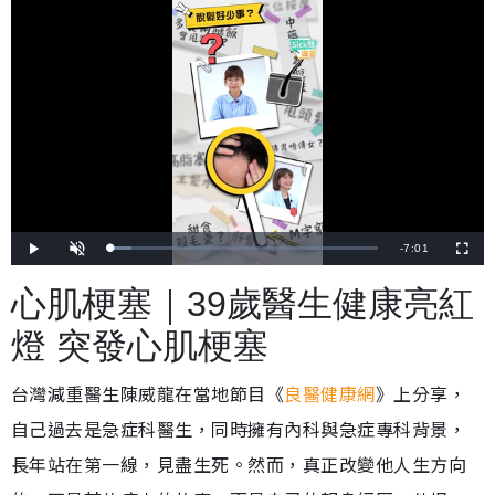
剩
-
7:01
載
播
開
全
入
放
啟
螢
完
音
幕
餘
畢
效
心肌梗塞｜39歲醫生健康亮紅
:
7
時
.
7
燈 突發心肌梗塞
0
間
%
台灣減重醫生陳威龍在當地節目《
良醫健康網
》上分享，
自己過去是急症科醫生，同時擁有內科與急症專科背景，
長年站在第一線，見盡生死。然而，真正改變他人生方向