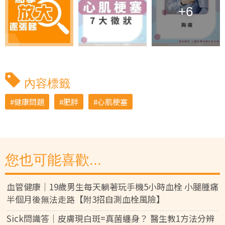
+6
內容標籤
健康問題
肥胖
心肌梗塞
您也可能喜歡...
血管健康｜19歲男生每天躺著玩手機5小時血栓 小腿腫痛
半個月後無法走路【附3招自測血栓風險】
Sick問識答｜皮膚現白斑=真菌纏身？ 醫生教1方法分辨