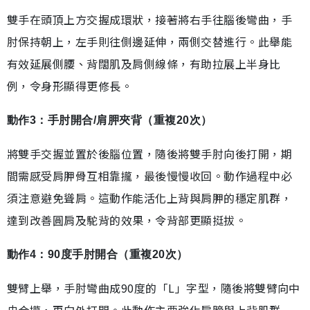
雙手在頭頂上方交握成環狀，接著將右手往腦後彎曲，手
肘保持朝上，左手則往側邊延伸，兩側交替進行。此舉能
有效延展側腰、背闊肌及肩側線條，有助拉展上半身比
例，令身形顯得更修長。
動作3：手肘開合/肩胛夾背（重複20次）
將雙手交握並置於後腦位置，隨後將雙手肘向後打開，期
間需感受肩胛骨互相靠攏，最後慢慢收回。動作過程中必
須注意避免聳肩。這動作能活化上背與肩胛的穩定肌群，
達到改善圓肩及駝背的效果，令背部更顯挺拔。
動作4：90度手肘開合（重複20次）
雙臂上舉，手肘彎曲成90度的「L」字型，隨後將雙臂向中