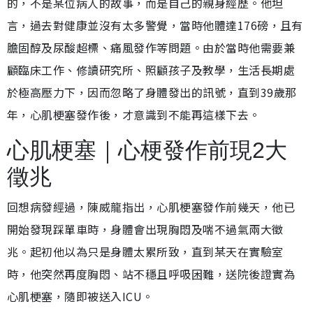
的，不是某位病人的故事，而是自己的親身經歷。他坦
言，過去對健康並沒有太多警覺，當時他體達176磅，且有
膽固醇及尿酸超標、痛風發作等問題。由於當時他需要兼
顧臨床工作、修讀研究所、照顧孩子及教學，生活長期處
於極高壓力下，因而忽略了身體發出的訊號，直到39歲那
年，心肌梗塞發作後，才意識到不能再這樣下去。
心肌梗塞｜心梗發作前現2大
徵兆
回想病發經過，陳威龍指出，心肌梗塞發作前幾天，他已
開始發現踩單車時，身體會出現胸悶及喘不過氣兩大徵
兆。起初他以為只是身體太累所致，直到某天在實驗室
時，他突然再度胸悶、站不穩且呼吸困難，送院後證實為
心肌梗塞，隨即被送入ICU。