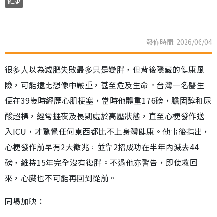
健康
發佈時間: 2026/06/04
很多人以為減肥失敗最多只是變胖，但背後隱藏的健康風
險，可能遠比想像中嚴重，甚至危及生命。台灣一名醫生
便在39歲時經歷心肌梗塞，當時他體重176磅，膽固醇和尿
酸超標，經常捱夜及長期處於高壓狀態，直至心梗發作送
入ICU，才驚覺任何東西都比不上身體健康。他事後指出，
心梗發作前早有2大徵兆，並靠2招成功在半年內減去44
磅，維持15年完全沒有復胖。不過他亦警告，即使救回
來，心臟也不可能再回到從前。
同場加映：