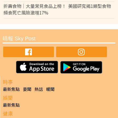
折壽食物｜大量常見食品上榜！ 美國研究揭1類型食物
頻食死亡風險激增17%
晴報 Sky Post
時事
最新焦點
要聞
熱話
暖聞
娛樂
最新焦點
健康