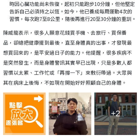
時因心臟功能尚未恢復，起初只能跑步10分鐘，但他堅定
告訴自己必須持之以恆。如今，他已養成每周運動4次的
習慣，每次跑7至8公里，隨後再進行20至30分鐘的重訓。
陳威龍表示，很多人願意花錢買手機、去旅行、買保養
品，卻總把健康擺到最後，直至身體真的出事，才發現最
想買回來的，是平安過日子的能力。他提醒，很多疾病不
是突然發生，而是身體警訊其實早已出現，只是多數人都
習慣以太累、工作忙或「再撐一下」來敷衍帶過。大眾與
其在病床上後悔，不如現在開始好好照顧自己的身體。
+2