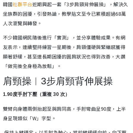
韓國
社群平台
近期興起一套「3步肩頸背伸展操」，解決久
坐族群的困擾，引發熱論，教學貼文至今已累積超過68萬
人次瀏覽與轉發。
不少韓國網民隨後進行「實測」，並分享體驗成果。有網
友表示，連續堅持練習一星期後，肩頸僵硬與緊繃感獲得
顯著舒緩，甚至連長期困擾的圓肩狀況也得到改善，大讚
「做完後全身極為放鬆」。
肩頸操︱3步肩頸背伸展操
1.90度手肘下壓（重複 30 次）
雙臂向身體兩側抬起至與肩同高，手肘彎曲呈90度，上半
身呈現類似「W」字型。
保持上臂穩定，以手肘為軸心，將前臂緩緩向前、向下壓