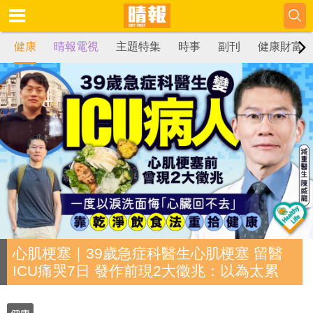
健康
晴報電視
主題特集
時事
副刊
健康財富
心肌梗塞｜39歲急症科醫生心肌梗塞 留醫
ICU痛哭7日 發作前現2大徵兆：以為太累