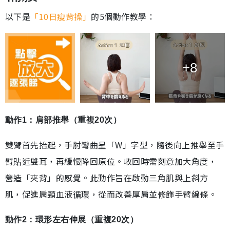
以下是
「10日瘦背操」
的5個動作教學：
+8
動作1：肩部推舉（重複20次）
雙臂首先抬起，手肘彎曲呈「W」字型，隨後向上推舉至手
臂貼近雙耳，再緩慢降回原位。收回時需刻意加大角度，
營造「夾背」的感覺。此動作旨在啟動三角肌與上斜方
肌，促進肩頸血液循環，從而改善厚肩並修飾手臂線條。
動作2：環形左右伸展（重複20次）