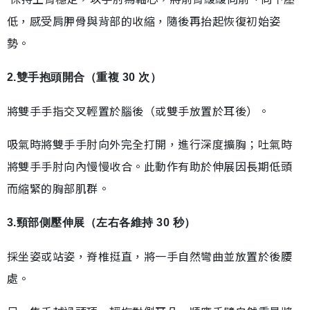
低，感受肩胛骨與背部的收縮，隨後再抬起恢復初始姿
勢。
2.雙手抱頭開合（重複 30 次）
將雙手手指交叉輕置於腦後（或雙手放置於耳後）。
吸氣時將雙手手肘向外完全打開，進行深度擴胸；吐氣時
將雙手手肘向內慢慢收合。此動作有助於伸展因長期低頭
而縮緊的胸部肌群。
3.頸部側壓伸展（左右各維持 30 秒）
採坐姿或站姿，脊椎挺直，將一手自然彎曲並放置於後腰
處。