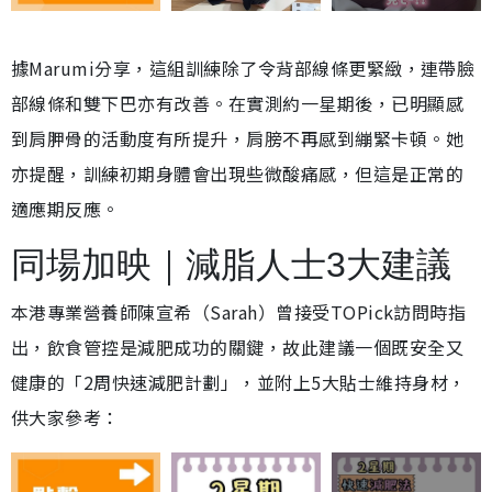
據Marumi分享，這組訓練除了令背部線條更緊緻，連帶臉
部線條和雙下巴亦有改善。在實測約一星期後，已明顯感
到肩胛骨的活動度有所提升，肩膀不再感到繃緊卡頓。她
亦提醒，訓練初期身體會出現些微酸痛感，但這是正常的
適應期反應。
同場加映｜減脂人士3大建議
本港專業營養師陳宣希（Sarah）曾接受TOPick訪問時指
出，飲食管控是減肥成功的關鍵，故此建議一個既安全又
健康的「2周快速減肥計劃」，並附上5大貼士維持身材，
供大家參考：