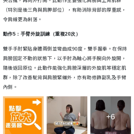
央合攏，再向外打開。此動作主要強化肩膀與上背肌群
（特別是後三角與肩胛部位），有助消除背部的厚重感，
令肩線更為俐落。
動作5：手臂外旋訓練（重複20次）
雙手手肘緊貼身體兩側並彎曲成90度，雙手握拳。在保持
肩膀固定不動的狀態下，以手肘為軸心將手腕向外旋開，
隨後返回原位。此動作能強化肩膀深層的外旋肌等穩定肌
群，除了改善駝背與肩膀緊繃外，亦有助修飾副乳及手臂
內側。
+6