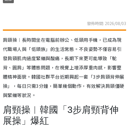
發佈時間: 2026/08/03
肩頸操︱長時間坐在電腦前辦公、低頸用手機，已成為現
代職場人與「低頭族」的生活常態。不良姿勢不僅容易引
發肩頸肌肉過度緊繃與酸痛，長期下來更可能導致「駝
背、圓肩」等體態問題，在視覺上增添厚重肉感，影響整
體精神面貌。韓國社群平台近期興起一套「3步肩頸背伸展
操」，每日只需3分鐘，簡單幾個動作，有效解決肩頸僵硬
與緊繃等狀況。
肩頸操︱韓國「3步肩頸背伸
展操」爆紅