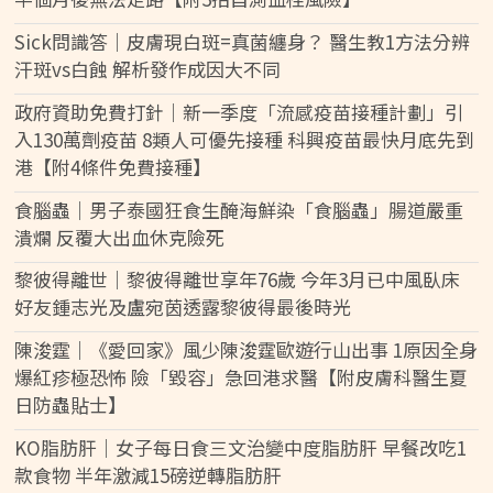
Sick問識答｜皮膚現白斑=真菌纏身？ 醫生教1方法分辨
汗斑vs白蝕 解析發作成因大不同
政府資助免費打針｜新一季度「流感疫苗接種計劃」引
入130萬劑疫苗 8類人可優先接種 科興疫苗最快月底先到
港【附4條件免費接種】
食腦蟲｜男子泰國狂食生醃海鮮染「食腦蟲」腸道嚴重
潰爛 反覆大出血休克險死
黎彼得離世｜黎彼得離世享年76歲 今年3月已中風臥床
好友鍾志光及盧宛茵透露黎彼得最後時光
陳浚霆｜《愛回家》風少陳浚霆歐遊行山出事 1原因全身
爆紅疹極恐怖 險「毀容」急回港求醫【附皮膚科醫生夏
日防蟲貼士】
KO脂肪肝｜女子每日食三文治變中度脂肪肝 早餐改吃1
款食物 半年激減15磅逆轉脂肪肝