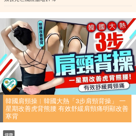
韓國肩頸操︱韓國大熱「3步肩頸背操」 一
星期改善虎背熊腰 有效舒緩肩頸痛明顯改善
寒背
健康