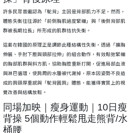
許多民眾普遍認為「駝背」主因是背部肌力不足，然而，
體態失衡往往源於「前側胸肌過度緊繃」與「後側背部肌
群被長期拉長」所形成的肌群拮抗失衡。
這套在韓國的原理正是調節此種結構性失衡，透過「擴胸
伸展、手肘下壓與頸部拉伸」的組合動作，有效鬆弛緊繃
的胸部肌群與斜方肌，協助胸腔重新打開，促進局部血液
與淋巴循環，使肩周的水腫被代謝掉，原本因姿勢不良造
成的肩頸厚重感與「駝背圓肩」體態，能獲得實質上的視
覺改善與結構放鬆。
同場加映｜瘦身運動｜10日瘦
背操 5個動作輕鬆甩走熊背/水
桶腰