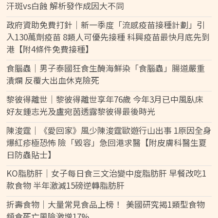
汗斑vs白蝕 解析發作成因大不同
政府資助免費打針｜新一季度「流感疫苗接種計劃」引
入130萬劑疫苗 8類人可優先接種 科興疫苗最快月底先到
港【附4條件免費接種】
食腦蟲｜男子泰國狂食生醃海鮮染「食腦蟲」腸道嚴重
潰爛 反覆大出血休克險死
黎彼得離世｜黎彼得離世享年76歲 今年3月已中風臥床
好友鍾志光及盧宛茵透露黎彼得最後時光
陳浚霆｜《愛回家》風少陳浚霆歐遊行山出事 1原因全身
爆紅疹極恐怖 險「毀容」急回港求醫【附皮膚科醫生夏
日防蟲貼士】
KO脂肪肝｜女子每日食三文治變中度脂肪肝 早餐改吃1
款食物 半年激減15磅逆轉脂肪肝
折壽食物｜大量常見食品上榜！ 美國研究揭1類型食物
頻食死亡風險激增17%