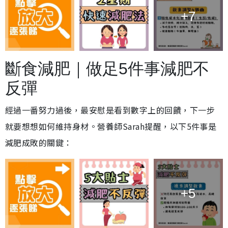
+7
斷食減肥｜做足5件事減肥不
反彈
經過一番努力過後，最安慰是看到數字上的回饋，下一步
就要想想如何維持身材。營養師Sarah提醒，以下5件事是
減肥成敗的關鍵：
+5