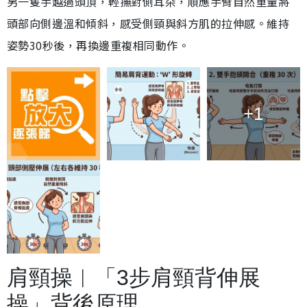
另一隻手越過頭頂，輕撫對側耳朵，順應手臂自然重量將
頭部向側邊溫和傾斜，感受側頸與斜方肌的拉伸感。維持
姿勢30秒後，再換邊重複相同動作。
+1
肩頸操︱「3步肩頸背伸展
操」背後原理