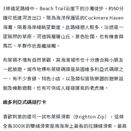
3條遠足路綫中，Beach Trail沿崖下的沙灘徒步，約60分
鐘可抵達河流出口、現為海洋保護區的Cuckmere Haven
海灘，隔着海岸綫眺望斷崖。此路綫遊人較多，沿途是一
望無際的草原、河道與層層山丘，景色壯闊，也有機會與
馬匹、羊群作近距離接觸。
布萊頓不僅有自然景觀，其海濱城市也十分適合與小朋友
一起旅遊。城市地標布萊頓碼頭是英國維多利亞式碼頭之
一，有不少食肆、特色小店，以及類似冒險樂園的遊樂設
施及機動遊戲，也有可供成人碰碰運氣的老虎機。
維多利亞式碼頭打卡
喜歡刺激的還可一試布萊頓滑索（Brighton Zip），這條
全長300米的雙綫滑索是南海岸上最長的拉鍊綫滑索，最高