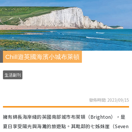
Chill遊英國海濱小城布萊頓
生活副刊
發佈時間: 2023/09/15
擁有綿長海岸綫的英國南部城市布萊頓（Brighton），是
夏日享受陽光與海灘的旅遊點。其毗鄰的七姊妹崖（Seven