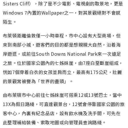
Sisters Cliff），除了是不少電影、電視劇的取景地，更是
Windows 7內置的Wallpaper之一，對其景觀絕對不會感
陌生。
布萊頓距離倫敦僅一小時車程，市中心設有大型商場，但
來到南部小城，遊客們的目的都是想親親大自然，沿着海
岸遊逛，或前往South Downs National Park來一次遠足
之旅。位於國家公園內的七姊妹崖，由7座白堊斷崖組成，
恍如7個穿着白衣的女孩並肩而立，最高有175公尺，壯麗
的景觀常被譽為「世界的盡頭」。
由布萊頓市中心前往七姊妹崖可搭乘12或13號巴士，當中
13X為假日路綫，可直達觀景台，12號會停靠國家公園的旅
客中心，內裏有紀念品店，設有飲水機及洗手間，可先在
此整理補給裝備、索取地圖或向管理員查詢路綫。