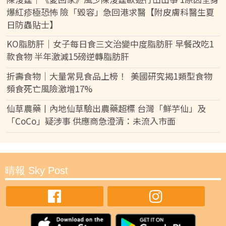
爆紅疹極恐怖 險「毀容」急回港求醫【附皮膚科醫生夏
日防蟲貼士】
KO脂肪肝｜女子每日食三文治變中度脂肪肝 早餐改吃1
款食物 半年激減15磅逆轉脂肪肝
折壽食物｜大量常見食品上榜！ 美國研究揭1類型食物
頻食死亡風險激增17%
仙草農藥丨內地仙草驗出農藥超標 台灣「鮮芋仙」及
「CoCo」疑涉事 供應商急澄清：未流入市面
晴報 Sky Post