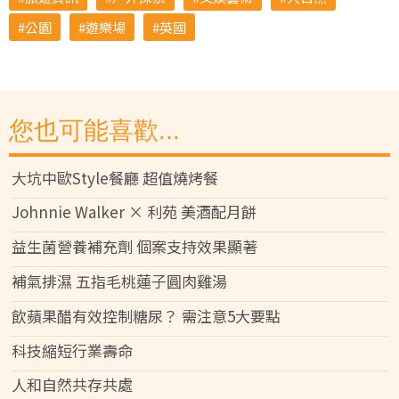
公園
遊樂場
英國
您也可能喜歡...
大坑中歐Style餐廳 超值燒烤餐
Johnnie Walker × 利苑 美酒配月餅
益生菌營養補充劑 個案支持效果顯著
補氣排濕 五指毛桃蓮子圓肉雞湯
飲蘋果醋有效控制糖尿？ 需注意5大要點
科技縮短行業壽命
人和自然共存共處