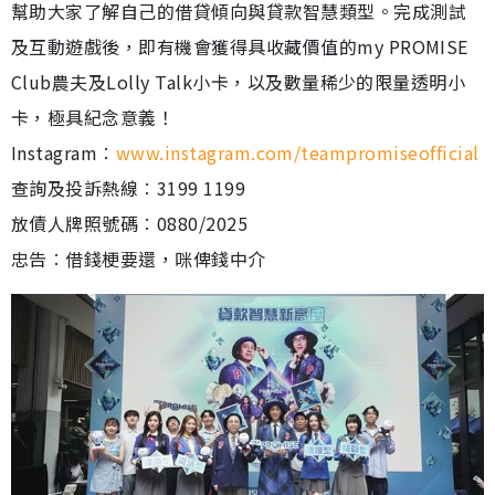
幫助大家了解自己的借貸傾向與貸款智慧類型。完成測試
及互動遊戲後，即有機會獲得具收藏價值的my PROMISE
Club農夫及Lolly Talk小卡，以及數量稀少的限量透明小
卡，極具紀念意義！
Instagram︰
www.instagram.com/teampromiseofficial
查詢及投訴熱線︰3199 1199
放債人牌照號碼︰0880/2025
忠告︰借錢梗要還，咪俾錢中介