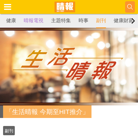
健康
晴報電視
主題特集
時事
副刊
健康財富
「生活晴報 今期至HIT推介」
副刊