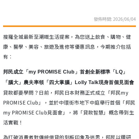
發佈時間: 2026/06/04
搜羅全城最新至潮嘅生活提案，為您送上飲食、購物、健
康、醫學、美容、旅遊及進修等優惠訊息，今期推介包括
有︰
邦民成立「my PROMISE Club」首創全新標準「LQ」
「腦大」農夫率領「四大掌腦」Lolly Talk現身首個見面會
貸款都要學問？日前，邦民日本財務正式成立「邦民my
PROMISE Club」，並於中環街市地下中庭舉行首個「邦民
my PROMISE Club見面會」，將「貸款智慧」概念帶到生
活實戰！
為打破消費者對傳統借貸的刻板印象及迷思，邦民以鑽研