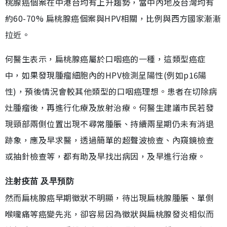
桃腺癌個案在中港台均有上升趨勢，當中內地及台灣均有
約60-70% 扁桃腺癌個案與HPV相關，比例與西方國家漸漸
拉近。
何醫生表示，扁桃腺癌屬於口咽癌的一種，這類型癌症
中，如果發現腫瘤細胞內的HPV檢測呈陽性(例如p16陽
性)，預後情況會較其他類型的口咽癌理想。患者在切除病
灶腫瘤後，再進行化療及放射治療。何醫生建議市民若發
現頸部兩側位置出現不尋常腫脹、持續兩星期仍未有消退
跡象，應及早求醫，透過簡單的超聲波檢查、內窺鏡檢查
或抽針檢查等，都有助及早找出病因，及早進行治療。
注射疫苗 及早預防
然而扁桃腺癌早期徵狀不明顯，待出現扁桃腺腫脹、單側
喉嚨痛等癌變先兆，卻容易因為徵狀與扁桃腺發炎相似而