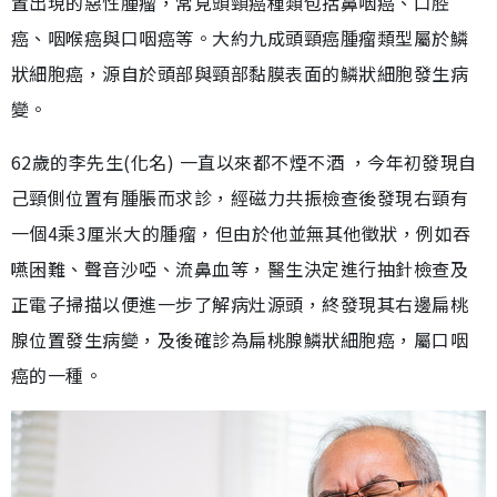
置出現的惡性腫瘤，常見頭頸癌種類包括鼻咽癌、口腔
癌、咽喉癌與口咽癌等。大約九成頭頸癌腫瘤類型屬於鱗
狀細胞癌，源自於頭部與頸部黏膜表面的鱗狀細胞發生病
變。
62歲的李先生(化名) 一直以來都不煙不酒 ，今年初發現自
己頸側位置有腫脹而求診，經磁力共振檢查後發現右頸有
一個4乘3厘米大的腫瘤，但由於他並無其他徵狀，例如吞
嚥困難、聲音沙啞、流鼻血等，醫生決定進行抽針檢查及
正電子掃描以便進一步了解病灶源頭，終發現其右邊扁桃
腺位置發生病變，及後確診為扁桃腺鱗狀細胞癌，屬口咽
癌的一種。