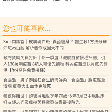
您也可能喜歡...
Sick問識答｜皮膚現白斑=真菌纏身？ 醫生教1方法分辨
汗斑vs白蝕 解析發作成因大不同
政府資助免費打針｜新一季度「流感疫苗接種計劃」引
入130萬劑疫苗 8類人可優先接種 科興疫苗最快月底先到
港【附4條件免費接種】
食腦蟲｜男子泰國狂食生醃海鮮染「食腦蟲」腸道嚴重
潰爛 反覆大出血休克險死
黎彼得離世｜黎彼得離世享年76歲 今年3月已中風臥床
好友鍾志光及盧宛茵透露黎彼得最後時光
陳浚霆｜《愛回家》風少陳浚霆歐遊行山出事 1原因全身