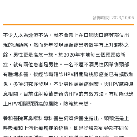
發佈時間: 2023/10/06
不少人以為煙酒不沾，就不會患上在口咽與口腔等部位出
現的頭頸癌，然而近年發現頭頸癌患者數字有上升趨勢之
餘，男性更是高危一族。於2020年本地每三個頭頸癌新
症，就有兩位患者是男性。一名不煙不酒男性因單側頸部
有腫塊求醫，後經診斷確診HPV相關扁桃腺癌並已有擴散跡
象。多項研究亦發現，不少男性頭頸癌個案，與HPV感染息
息相關。目前注射疫苗是預防HPV的有效方法，有助降低患
上HPV相關頭頸癌的風險，防範於未然。
養和醫院耳鼻喉科專科醫生何頌偉醫生指出，頭頸癌是上
呼吸道和上消化道癌症的統稱，即是從臉部到頸部不同位