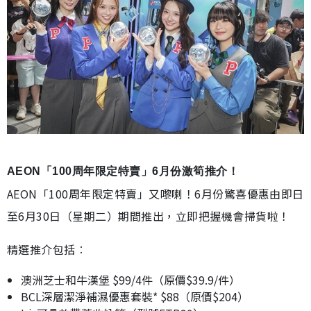
AEON「100周年限定特賣」6月份激筍推介！
AEON「100周年限定特賣」又嚟喇！6月份驚喜優惠由即日
至6月30日（星期二）期間推出，立即把握機會掃貨啦！
精選推介包括︰
澳洲芝士和牛漢堡 $99/4件（原價$39.9/件）
BCL深層潔淨補濕優惠套裝* $88（原價$204）