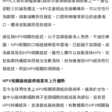
HPV(人類乳頭瘤病毒)感染亦是頭頸癌發病因素之一，過往
卻較少討論及關注。HPV主要經由性接觸傳染，可以在性行
為期間，病毒接觸到性器官、口腔和喉嚨等部位的皮膚傷
口、體液或黏膜而受到感染。
過往與HPV相關的癌症，以子宮頸癌最為人熟悉，不過在美
國，HPV相關的口咽癌個案逐年遞增，已超越子宮頸癌，成
為最常見的HPV相關癌症。雖然人體可以自動清除HPV，但
若長期持續感染而無法全數清除，就有機會因HPV感染而引
發癌症，例如HPV相關的頭頸癌。
HPV相關扁桃腺癌個案有上升趨勢
至今全球男性患上HPV相關頭頸癌的發病率，遠高於女性。
當中以扁桃腺細胞與子宮頸細胞的組成甚為類似，容易受
HPV持續感染，並演變成扁桃腺癌。有數據顯示HPV相關扁