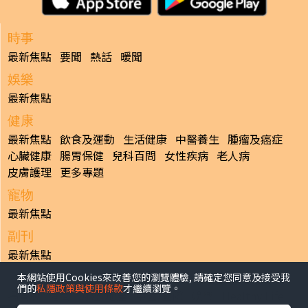
時事
最新焦點
要聞
熱話
暖聞
娛樂
最新焦點
健康
最新焦點
飲食及運動
生活健康
中醫養生
腫瘤及癌症
心臟健康
腸胃保健
兒科百問
女性疾病
老人病
皮膚護理
更多專題
寵物
最新焦點
副刊
最新焦點
日報
本網站使用Cookies來改善您的瀏覽體驗, 請確定您同意及接受我
們的
私隱政策與使用條款
才繼續瀏覽。
揭頁版
港聞
財經/地產
中國/國際
娛樂
Healthy Life