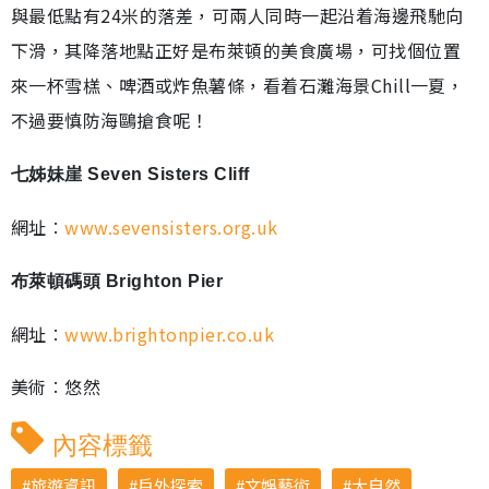
與最低點有24米的落差，可兩人同時一起沿着海邊飛馳向
下滑，其降落地點正好是布萊頓的美食廣場，可找個位置
來一杯雪榚、啤酒或炸魚薯條，看着石灘海景Chill一夏，
不過要慎防海鷗搶食呢！
七姊妹崖 Seven Sisters Cliff
網址︰
www.sevensisters.org.uk
布萊頓碼頭 Brighton Pier
網址︰
www.brightonpier.co.uk
美術︰悠然
內容標籤
旅遊資訊
戶外探索
文娛藝術
大自然