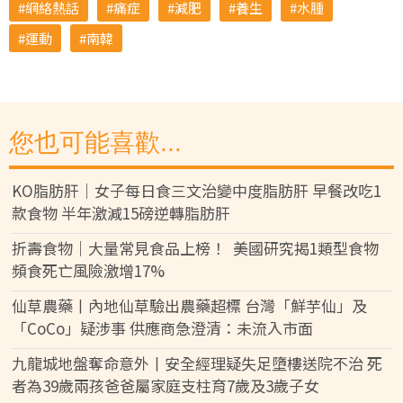
網絡熱話
痛症
減肥
養生
水腫
運動
南韓
您也可能喜歡...
KO脂肪肝｜女子每日食三文治變中度脂肪肝 早餐改吃1
款食物 半年激減15磅逆轉脂肪肝
折壽食物｜大量常見食品上榜！ 美國研究揭1類型食物
頻食死亡風險激增17%
仙草農藥丨內地仙草驗出農藥超標 台灣「鮮芋仙」及
「CoCo」疑涉事 供應商急澄清：未流入市面
九龍城地盤奪命意外丨安全經理疑失足墮樓送院不治 死
者為39歲兩孩爸爸屬家庭支柱育7歲及3歲子女