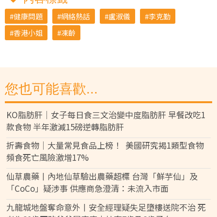
健康問題
網絡熱話
盧淑儀
李克勤
香港小姐
凍齡
您也可能喜歡...
KO脂肪肝｜女子每日食三文治變中度脂肪肝 早餐改吃1
款食物 半年激減15磅逆轉脂肪肝
折壽食物｜大量常見食品上榜！ 美國研究揭1類型食物
頻食死亡風險激增17%
仙草農藥丨內地仙草驗出農藥超標 台灣「鮮芋仙」及
「CoCo」疑涉事 供應商急澄清：未流入市面
九龍城地盤奪命意外丨安全經理疑失足墮樓送院不治 死