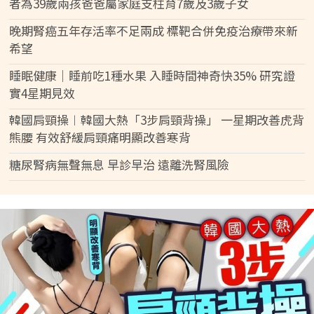
者為39歲兩孩爸爸屬家庭支柱育7歲及3歲子女
晚期腎癌五年存活率不足兩成 標靶合併免疫治療帶來新
希望
睡眠健康｜睡前吃1種水果 入睡時間神奇快35% 研究證
實4星期見效
韓國肩頸操︱韓國大熱「3步肩頸背操」 一星期改善虎背
熊腰 有效舒緩肩頸痛明顯改善寒背
糖尿腎病無聲無息 早診早治 遠離洗腎風險