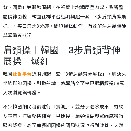
背、圓肩」等體態問題，在視覺上增添厚重肉感，影響整
體精神面貌。韓國社群平台近期興起一套「3步肩頸背伸展
操」，每日只需3分鐘，簡單幾個動作，有效解決肩頸僵硬
與緊繃等狀況。
肩頸操︱韓國「3步肩頸背伸
展操」爆紅
韓國
社群平台
近期興起一套「3步肩頸背伸展操」，解決久
坐族群的困擾，引發熱論，教學貼文至今已累積超過68萬
人次瀏覽與轉發。
不少韓國網民隨後進行「實測」，並分享體驗成果。有網
友表示，連續堅持練習一星期後，肩頸僵硬與緊繃感獲得
顯著舒緩，甚至連長期困擾的圓肩狀況也得到改善，大讚