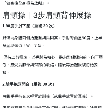
「做完後全身極為放鬆」。
肩頸操︱3步肩頸背伸展操
1.90度手肘下壓（重複 30 次）
雙臂向身體兩側抬起至與肩同高，手肘彎曲呈90度，上半
身呈現類似「W」字型。
保持上臂穩定，以手肘為軸心，將前臂緩緩向前、向下壓
低，感受肩胛骨與背部的收縮，隨後再抬起恢復初始姿
勢。
2.雙手抱頭開合（重複 30 次）
將雙手手指交叉輕置於腦後（或雙手放置於耳後）。
吸氣時將雙手手肘向外完全打開，進行深度擴胸；吐氣時