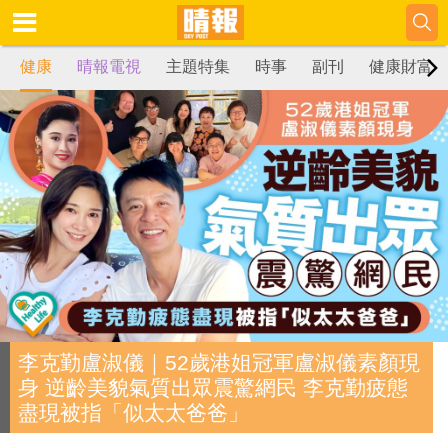
健康
晴報電視
主題特集
時事
副刊
健康財富
李克勤盧淑儀｜52歲港姐冠軍盧淑儀素顏現
身 逆齡美貌氣質出眾震驚網民 李克勤疲態
盡現被指「似太太爸爸」