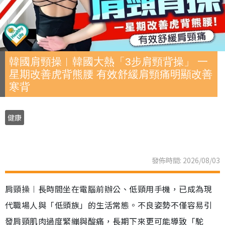
韓國肩頸操︱韓國大熱「3步肩頸背操」 一
星期改善虎背熊腰 有效舒緩肩頸痛明顯改善
寒背
健康
發佈時間: 2026/08/03
肩頸操︱長時間坐在電腦前辦公、低頸用手機，已成為現
代職場人與「低頭族」的生活常態。不良姿勢不僅容易引
發肩頸肌肉過度緊繃與酸痛，長期下來更可能導致「駝