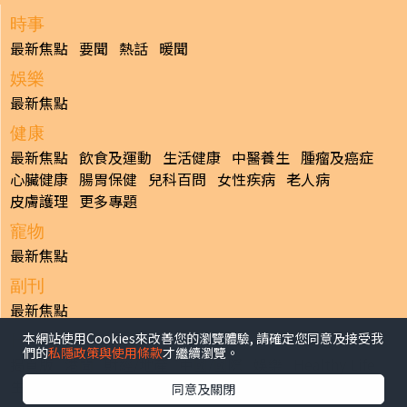
時事
最新焦點
要聞
熱話
暖聞
娛樂
最新焦點
健康
最新焦點
飲食及運動
生活健康
中醫養生
腫瘤及癌症
心臟健康
腸胃保健
兒科百問
女性疾病
老人病
皮膚護理
更多專題
寵物
最新焦點
副刊
最新焦點
本網站使用Cookies來改善您的瀏覽體驗, 請確定您同意及接受我
日報
們的
私隱政策與使用條款
才繼續瀏覽。
揭頁版
港聞
財經/地產
中國/國際
娛樂
Healthy Life
生活副刊
親子/教育
體育
專題/人物
昔日晴報
同意及關閉