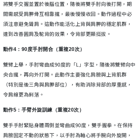
將雙手交握並置於後腦位置，隨後將雙手肘向後打開，期
間需感受肩胛骨互相靠攏，最後慢慢收回。動作過程中必
須注意避免聳肩。這動作能活化上背與肩胛的穩定肌群，
達到改善圓肩及駝背的效果，令背部更顯挺拔。
動作4：90度手肘開合（重複20次）
雙臂上舉，手肘彎曲成90度的「L」字型，隨後將雙臂向中
央合攏，再向外打開。此動作主要強化肩膀與上背肌群
（特別是後三角與肩胛部位），有助消除背部的厚重感，
令肩線更為俐落。
動作5：手臂外旋訓練（重複20次）
雙手手肘緊貼身體兩側並彎曲成90度，雙手握拳。在保持
肩膀固定不動的狀態下，以手肘為軸心將手腕向外旋開，