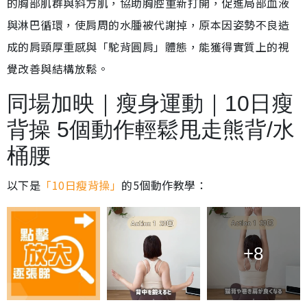
的胸部肌群與斜方肌，協助胸腔重新打開，促進局部血液
與淋巴循環，使肩周的水腫被代謝掉，原本因姿勢不良造
成的肩頸厚重感與「駝背圓肩」體態，能獲得實質上的視
覺改善與結構放鬆。
同場加映｜瘦身運動｜10日瘦
背操 5個動作輕鬆甩走熊背/水
桶腰
以下是
「10日瘦背操」
的5個動作教學：
+8