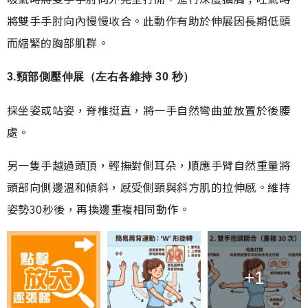
將雙手手肘向內慢慢收合。此動作有助於伸展因長期低頭
而縮緊的胸部肌群。
3.頸部側壓伸展（左右各維持 30 秒）
採坐姿或站姿，脊椎挺直，將一手自然彎曲並放置於後腰
處。
另一隻手越過頭頂，輕撫對側耳朵，順應手臂自然重量將
頭部向側邊溫和傾斜，感受側頸與斜方肌的拉伸感。維持
姿勢30秒後，再換邊重複相同動作。
+1