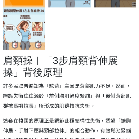
肩頸操︱「3步肩頸背伸展
操」背後原理
許多民眾普遍認為「駝背」主因是背部肌力不足，然而，
體態失衡往往源於「前側胸肌過度緊繃」與「後側背部肌
群被長期拉長」所形成的肌群拮抗失衡。
這套在韓國的原理正是調節此種結構性失衡，透過「擴胸
伸展、手肘下壓與頸部拉伸」的組合動作，有效鬆弛緊繃