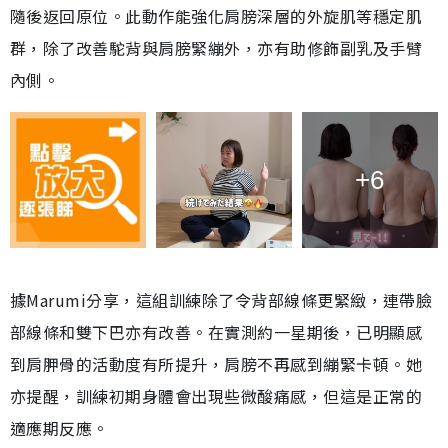
隨後返回原位。此動作能強化肩膀深層的外旋肌等穩定肌
群，除了改善駝背與肩膀緊繃外，亦有助修飾副乳及手臂
內側。
+6
據Marumi分享，這組訓練除了令背部線條更緊緻，連帶臉
部線條和雙下巴亦有改善。在實測約一星期後，已明顯感
到肩胛骨的活動度有所提升，肩膀不再感到繃緊卡頓。她
亦提醒，訓練初期身體會出現些微酸痛感，但這是正常的
適應期反應。