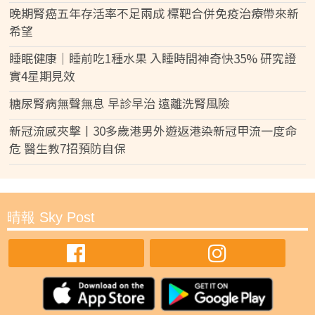
晚期腎癌五年存活率不足兩成 標靶合併免疫治療帶來新
希望
睡眠健康｜睡前吃1種水果 入睡時間神奇快35% 研究證
實4星期見效
糖尿腎病無聲無息 早診早治 遠離洗腎風險
新冠流感夾擊丨30多歲港男外遊返港染新冠甲流一度命
危 醫生教7招預防自保
晴報 Sky Post