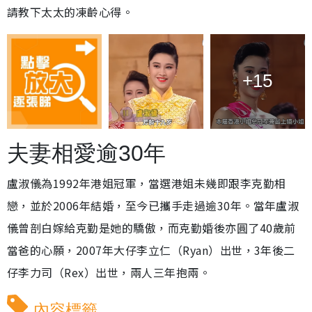
請教下太太的凍齡心得。
+15
夫妻相愛逾30年
盧淑儀為1992年港姐冠軍，當選港姐未幾即跟李克勤相
戀，並於2006年結婚，至今已攜手走過逾30年。當年盧淑
儀曾剖白嫁給克勤是她的驕傲，而克勤婚後亦圓了40歲前
當爸的心願，2007年大仔李立仁（Ryan）出世，3年後二
仔李力司（Rex）出世，兩人三年抱兩。
內容標籤