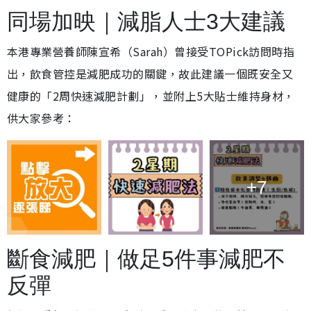
同場加映｜減脂人士3大建議
本港專業營養師陳宣希（Sarah）曾接受TOPick訪問時指
出，飲食管控是減肥成功的關鍵，故此建議一個既安全又
健康的「2周快速減肥計劃」，並附上5大貼士維持身材，
供大家參考：
+7
斷食減肥｜做足5件事減肥不
反彈