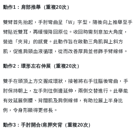
動作1：肩部推舉（重複20次）
雙臂首先抬起，手肘彎曲呈「W」字型，隨後向上推舉至手
臂貼近雙耳，再緩慢降回原位。收回時需刻意加大角度，
營造「夾背」的感覺。此動作旨在啟動三角肌與上斜方
肌，促進肩頸血液循環，從而改善厚肩並修飾手臂線條。
動作2：環形左右伸展（重複20次）
雙手在頭頂上方交握成環狀，接著將右手往腦後彎曲，手
肘保持朝上，左手則往側邊延伸，兩側交替進行。此舉能
有效延展側腰、背闊肌及肩側線條，有助拉展上半身比
例，令身形顯得更修長。
動作3：手肘開合/肩胛夾背（重複20次）