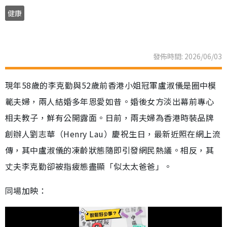
健康
發佈時間: 2026/06/03
現年58歲的李克勤與52歲前香港小姐冠軍盧淑儀是圈中模
範夫婦，兩人結婚多年恩愛如昔。婚後女方淡出幕前專心
相夫教子，鮮有公開露面。日前，兩夫婦為香港時裝品牌
創辦人劉志華（Henry Lau）慶祝生日，最新近照在網上流
傳，其中盧淑儀的凍齡狀態隨即引發網民熱議。相反，其
丈夫李克勤卻被指疲態盡顯「似太太爸爸」。
同場加映：