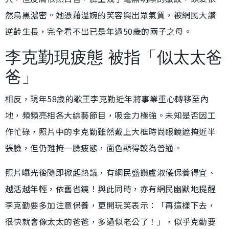
然烏黑濃密。她憑藉溫婉的笑容與出眾氣質，被網民大讚
逆齡生長，完全看不出已是年過50歲的兩子之母。
李克勤現疲態 被指「似太太爸
爸」
相反，現年58歲的歌王李克勤近年將事業重心轉移至內
地，頻頻亮相各大綜藝節目，吸金力極強。未知是否因工
作忙碌，照片中的李克勤雖然戴上大框時尚眼鏡遮掩近半
張臉，但仍難掩一臉疲態，面色顯得較為普通。
照片曝光後隨即掀起熱議，有網民盛讚盧淑儀保養得宜、
越活越年輕，依舊省鏡！與此同時，亦有網民幽默地提醒
李克勤要多加注意保養，更開玩笑表示：「再這樣下去，
很快就會像太太的爸爸，多過似老公了！」，似乎克勤要