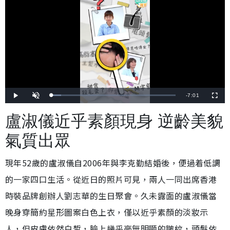
剩
-
7:01
載
播
開
全
入
放
啟
螢
完
音
幕
餘
畢
效
盧淑儀近乎素顏現身 逆齡美貌
:
7
時
.
7
氣質出眾
0
間
%
現年52歲的盧淑儀自2006年與李克勤結婚後，便過着低調
的一家四口生活。從近日的照片可見，兩人一同出席香港
時裝品牌創辦人劉志華的生日聚會。久未露面的盧淑儀當
晚身穿簡約星形圖案白色上衣，僅以近乎素顏的淡妝示
人，但皮膚依然白皙，臉上幾乎毫無明顯的皺紋，頭髮依