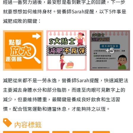
經過一番努力過後，最安慰是看到數字上的回饋，下一步
就要想想如何維持身材。營養師Sarah提醒，以下5件事是
減肥成敗的關鍵：
+5
減肥從來都不是一勞永逸，營養師Sarah提醒，快速減肥法
主要減去身體水分和部分脂肪，而達至肉眼可見數字上的
減少，但要維持體重，最關鍵是養成良好飲食和生活習
慣，配合恆常運動和適當休息，才能夠持之以恆。
內容標籤