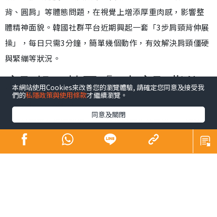
健康
發佈時間: 2026/08/03
肩頸操︱長時間坐在電腦前辦公、低頸用手機，已成為現
本網站使用Cookies來改善您的瀏覽體驗, 請確定您同意及接受我
代職場人與「低頭族」的生活常態。不良姿勢不僅容易引
們的
私隱政策與使用條款
才繼續瀏覽。
發肩頸肌肉過度緊繃與酸痛，長期下來更可能導致「駝
同意及關閉
背、圓肩」等體態問題，在視覺上增添厚重肉感，影響整
體精神面貌。韓國社群平台近期興起一套「3步肩頸背伸展
操」，每日只需3分鐘，簡單幾個動作，有效解決肩頸僵硬
與緊繃等狀況。
肩頸操︱韓國「3步肩頸背伸
展操」爆紅