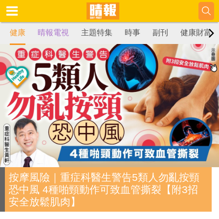
健康
晴報電視
主題特集
時事
副刊
健康財富
按摩風險｜重症科醫生警告5類人勿亂按頸
恐中風 4種啪頸動作可致血管撕裂【附3招
安全放鬆肌肉】