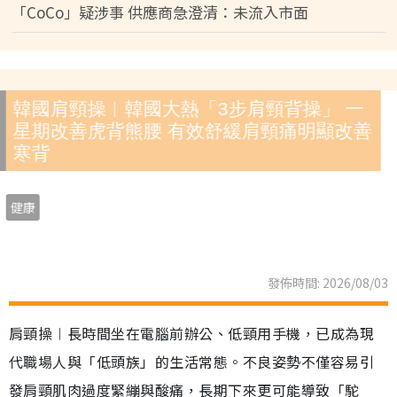
「CoCo」疑涉事 供應商急澄清：未流入市面
韓國肩頸操︱韓國大熱「3步肩頸背操」 一
星期改善虎背熊腰 有效舒緩肩頸痛明顯改善
寒背