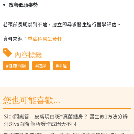
改善低頭姿勢
若頸部長期感到不適，應立即尋求醫生進行醫學評估。
資料來源：
重症科醫生黃軒
內容標籤
健康問題
按摩
中風
您也可能喜歡...
Sick問識答｜皮膚現白斑=真菌纏身？ 醫生教1方法分辨
汗斑vs白蝕 解析發作成因大不同