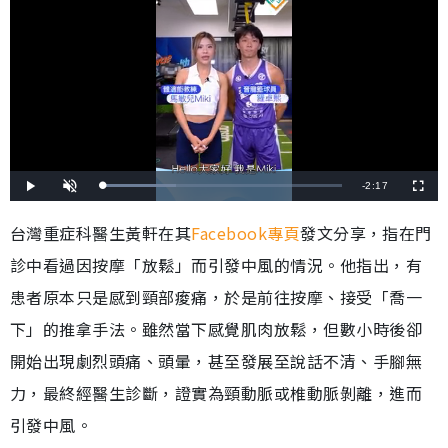
剩
-
2:17
載
播
開
全
入
放
啟
螢
完
音
幕
餘
畢
效
台灣重症科醫生黃軒在其
Facebook專頁
發文分享，指在門
:
3
時
1
診中看過因按摩「放鬆」而引發中風的情況。他指出，有
.
3
間
0
%
患者原本只是感到頸部痠痛，於是前往按摩、接受「喬一
下」的推拿手法。雖然當下感覺肌肉放鬆，但數小時後卻
開始出現劇烈頭痛、頭暈，甚至發展至說話不清、手腳無
力，最終經醫生診斷，證實為頸動脈或椎動脈剝離，進而
引發中風。