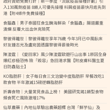
政府資助免費打針｜新一季度「流感疫苗接種計劃」引
入130萬劑疫苗 8類人可優先接種 科興疫苗最快月底先到
港【附4條件免費接種】
食腦蟲｜男子泰國狂食生醃海鮮染「食腦蟲」腸道嚴重
潰爛 反覆大出血休克險死
黎彼得離世｜黎彼得離世享年76歲 今年3月已中風臥床
好友鍾志光及盧宛茵透露黎彼得最後時光
陳浚霆｜《愛回家》風少陳浚霆歐遊行山出事 1原因全身
爆紅疹極恐怖 險「毀容」急回港求醫【附皮膚科醫生夏
日防蟲貼士】
KO脂肪肝｜女子每日食三文治變中度脂肪肝 早餐改吃1
款食物 半年激減15磅逆轉脂肪肝
折壽食物｜大量常見食品上榜！ 美國研究揭1類型食物
頻食死亡風險激增17%
仙草農藥丨內地仙草驗出農藥超標 台灣「鮮芋仙」及