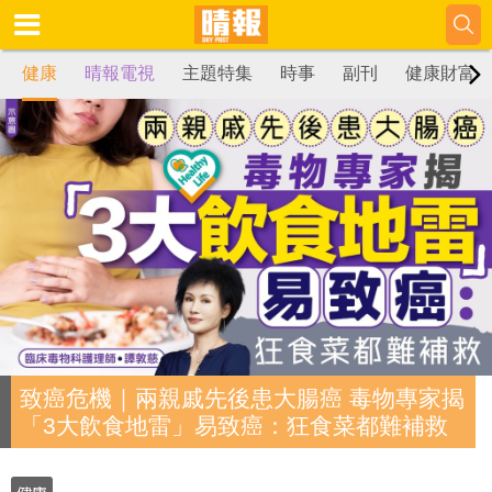
健康
晴報電視
主題特集
時事
副刊
健康財富
致癌危機｜兩親戚先後患大腸癌 毒物專家揭
「3大飲食地雷」易致癌：狂食菜都難補救