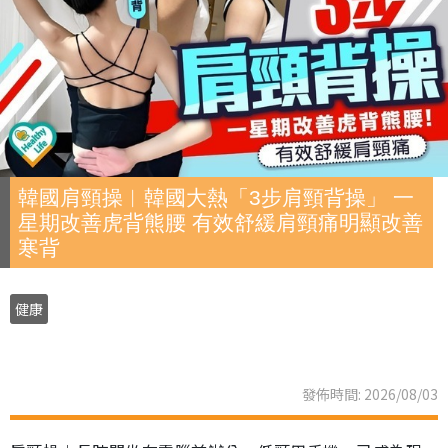
韓國肩頸操︱韓國大熱「3步肩頸背操」 一
星期改善虎背熊腰 有效舒緩肩頸痛明顯改善
寒背
健康
發佈時間: 2026/08/03