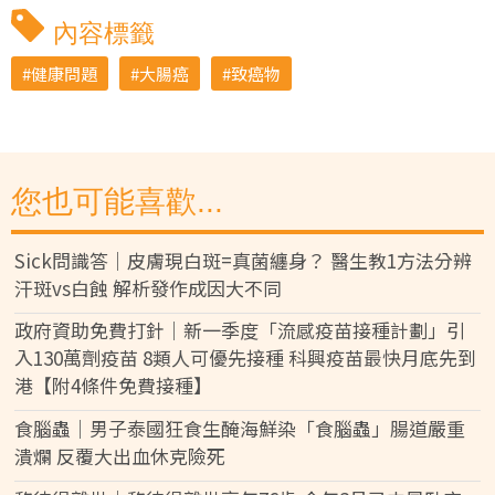
內容標籤
健康問題
大腸癌
致癌物
您也可能喜歡...
Sick問識答｜皮膚現白斑=真菌纏身？ 醫生教1方法分辨
汗斑vs白蝕 解析發作成因大不同
政府資助免費打針｜新一季度「流感疫苗接種計劃」引
入130萬劑疫苗 8類人可優先接種 科興疫苗最快月底先到
港【附4條件免費接種】
食腦蟲｜男子泰國狂食生醃海鮮染「食腦蟲」腸道嚴重
潰爛 反覆大出血休克險死