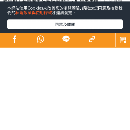
肩頸操︱長時間坐在電腦前辦公、低頸用手機，已成為現
本網站使用Cookies來改善您的瀏覽體驗, 請確定您同意及接受我
代職場人與「低頭族」的生活常態。不良姿勢不僅容易引
們的
私隱政策與使用條款
才繼續瀏覽。
發肩頸肌肉過度緊繃與酸痛，長期下來更可能導致「駝
同意及關閉
背、圓肩」等體態問題，在視覺上增添厚重肉感，影響整
體精神面貌。韓國社群平台近期興起一套「3步肩頸背伸展
操」，每日只需3分鐘，簡單幾個動作，有效解決肩頸僵硬
與緊繃等狀況。
肩頸操︱韓國「3步肩頸背伸
展操」爆紅
韓國
社群平台
近期興起一套「3步肩頸背伸展操」，解決久
坐族群的困擾，引發熱論，教學貼文至今已累積超過68萬
人次瀏覽與轉發。
不少韓國網民隨後進行「實測」，並分享體驗成果。有網