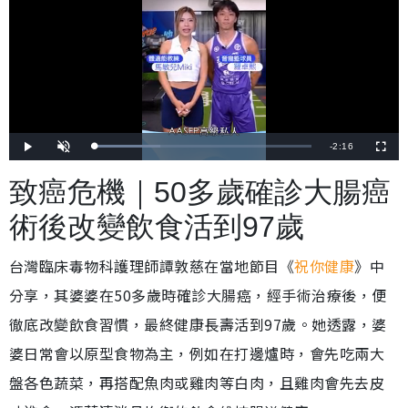
剩
-
2:16
載
播
開
全
入
放
啟
螢
完
音
幕
餘
畢
效
致癌危機｜50多歲確診大腸癌
:
3
時
1
.
術後改變飲食活到97歲
3
間
0
%
台灣臨床毒物科護理師譚敦慈在當地節目《
祝你健康
》中
分享，其婆婆在50多歲時確診大腸癌，經手術治療後，便
徹底改變飲食習慣，最終健康長壽活到97歲。她透露，婆
婆日常會以原型食物為主，例如在打邊爐時，會先吃兩大
盤各色蔬菜，再搭配魚肉或雞肉等白肉，且雞肉會先去皮