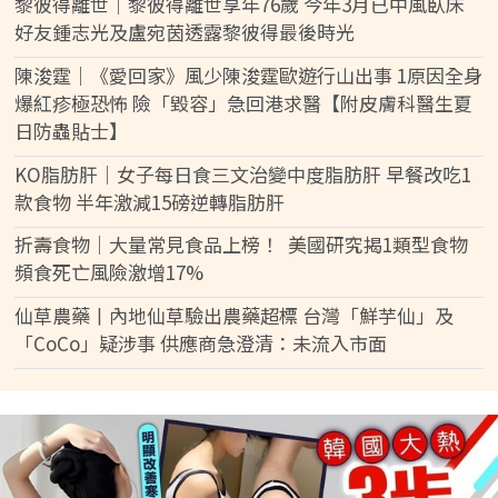
黎彼得離世｜黎彼得離世享年76歲 今年3月已中風臥床
好友鍾志光及盧宛茵透露黎彼得最後時光
陳浚霆｜《愛回家》風少陳浚霆歐遊行山出事 1原因全身
爆紅疹極恐怖 險「毀容」急回港求醫【附皮膚科醫生夏
日防蟲貼士】
KO脂肪肝｜女子每日食三文治變中度脂肪肝 早餐改吃1
款食物 半年激減15磅逆轉脂肪肝
折壽食物｜大量常見食品上榜！ 美國研究揭1類型食物
頻食死亡風險激增17%
仙草農藥丨內地仙草驗出農藥超標 台灣「鮮芋仙」及
「CoCo」疑涉事 供應商急澄清：未流入市面