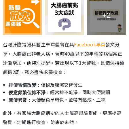
+2
台灣肝膽胃腸科醫生卓韋儒曾在其
Facebook專頁
發文分
享，大腸癌已非老人病，現時40歲以下的年輕發病個案正
逐漸增加。他特別提醒，若出現以下3大警號，且情況持續
超過2周，務必盡快求醫檢查：
便秘及腹瀉交替發生
排便習慣改變：
經常排不乾淨，同時大便變細
便意頻繁但排不淨：
大便顏色呈暗色，並帶有黏液、血絲
糞便異常：
此外，有家族大腸癌病史的人士屬高風險群組，更應提高
警覺，定期進行檢查，防患於未然。