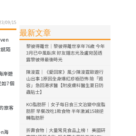
3/09/15
最新文章
en
黎彼得離世｜黎彼得離世享年76歲 今年
會感陌
3月已中風臥床 好友鍾志光及盧宛茵透
露黎彼得最後時光
陳浚霆｜《愛回家》風少陳浚霆歐遊行
海岸遊
山出事 1原因全身爆紅疹極恐怖 險「毀
恍如7個
容」急回港求醫【附皮膚科醫生夏日防
蟲貼士】
KO脂肪肝｜女子每日食三文治變中度脂
的旅客
肪肝 早餐改吃1款食物 半年激減15磅逆
轉脂肪肝
折壽食物｜大量常見食品上榜！ 美國研
en海