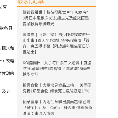
最新文章
括有︰
黎彼得離世｜黎彼得離世享年76歲 今年
3月已中風臥床 好友鍾志光及盧宛茵透
露黎彼得最後時光
3款各具
陳浚霆｜《愛回家》風少陳浚霆歐遊行
山出事 1原因全身爆紅疹極恐怖 險「毀
容」急回港求醫【附皮膚科醫生夏日防
的糯米和
蟲貼士】
汁，軟糯
KO脂肪肝｜女子每日食三文治變中度脂
肪肝 早餐改吃1款食物 半年激減15磅逆
然甘甜的
轉脂肪肝
折壽食物｜大量常見食品上榜！ 美國研
）及五
究揭1類型食物 頻食死亡風險激增17%
仙草農藥丨內地仙草驗出農藥超標 台灣
「鮮芋仙」及「CoCo」疑涉事 供應商急
澄清：未流入市面