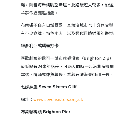
灘，隔着海岸綫眺望斷崖。此路綫遊人較多，沿途
羊群作近距離接觸。
布萊頓不僅有自然景觀，其海濱城市也十分適合與
有不少食肆、特色小店，以及類似冒險樂園的遊樂
維多利亞式碼頭打卡
喜歡刺激的還可一試布萊頓滑索（Brighton Z
最低點有24米的落差，可兩人同時一起沿着海邊
雪榚、啤酒或炸魚薯條，看着石灘海景Chill一夏
七姊妹崖 Seven Sisters Cliff
網址︰
www.sevensisters.org.uk
布萊頓碼頭 Brighton Pier