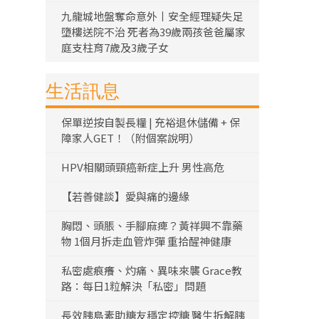
九龍城地盤奪命意外丨安全經理疑失足
墮樓送院不治 死者為39歲兩孩爸爸屬家
庭支柱育7歲及3歲子女
生活訊息
保單逆按自製長糧 | 充裕退休儲備 + 保
障家人GET！（附個案說明）
HPV相關頭頸癌新症上升 男性高危
【若善健談】愛與痛的邊緣
胸悶、頭脹、手腳麻痺？黃祥興不靠藥
物 1個月拆走血管炸彈 重拾醒神健康
私密處痕癢、灼痛、異味來襲 Grace教
路：每日1粒解決「私密」問題
長效胰島素助糖友穩定控糖 醫生拆解胰