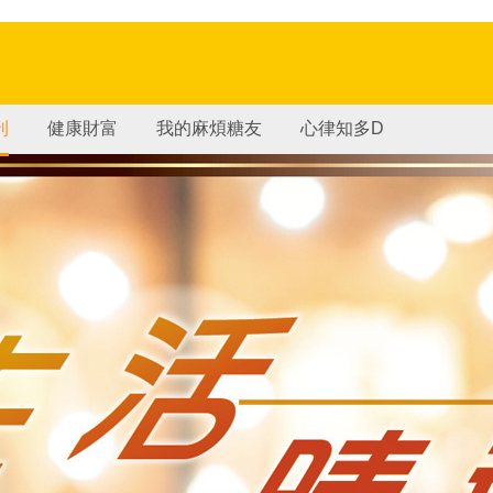
刊
健康財富
我的麻煩糖友
心律知多D