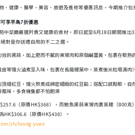
物、健康、醫學、美容、旅遊及進修等優惠訊息，今期推介包
購可享早鳥7折優惠
苑中菜廳嚴選矜貴又健康的食材，即日起至6月18日期間推出
，絕對是你送禮自用的不二之選。
功效的黑蒜，加上肥而不膩的東坡肉和原個鹹蛋黃，包裹在軟熟
桂皮等慢火滷煮至入味，包裹在長龍糭葉中，蒸煮後米粒吸滿肉
的頂級紅豆，慢火熬煮成綿密細緻的紅豆餡；搭配口感鬆軟、自
粹風味，多食幾隻都不怕飽滯
$257.6（原價HK$368），而鮑魚黑蒜東坡肉裹蒸糭（800克
K$306.6（原價HK$438）。
.com/zh/loong-yuen