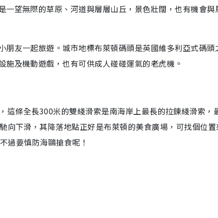
是一望無際的草原、河道與層層山丘，景色壯闊，也有機會與
小朋友一起旅遊。城市地標布萊頓碼頭是英國維多利亞式碼頭
設施及機動遊戲，也有可供成人碰碰運氣的老虎機。
ip），這條全長300米的雙綫滑索是南海岸上最長的拉鍊綫滑索，
飛馳向下滑，其降落地點正好是布萊頓的美食廣場，可找個位置
，不過要慎防海鷗搶食呢！