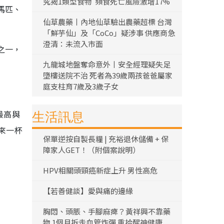
究揭1類型食物 頻食死亡風險激增17%
馬匹、
仙草農藥丨內地仙草驗出農藥超標 台灣
「鮮芋仙」及「CoCo」疑涉事 供應商急
澄清：未流入市面
之一，
九龍城地盤奪命意外丨安全經理疑失足
墮樓送院不治 死者為39歲兩孩爸爸屬家
庭支柱育7歲及3歲子女
最高與
生活訊息
來一杯
保單逆按自製長糧 | 充裕退休儲備 + 保
障家人GET！（附個案說明）
HPV相關頭頸癌新症上升 男性高危
【若善健談】愛與痛的邊緣
胸悶、頭脹、手腳麻痺？黃祥興不靠藥
物 1個月拆走血管炸彈 重拾醒神健康