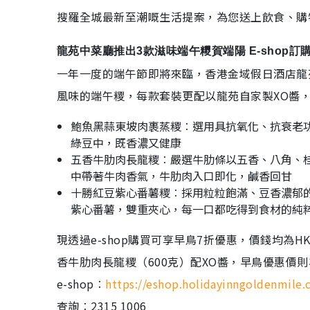
搜羅全城最新至潮嘅生活提案，為您送上飲食、購
龍苑中菜廳推出3款滋味端午糭賀端陽 E-shop訂
一年一度的端午節即將來臨，香港金域假日酒店龍
風味的端午糭，每款套裝更配以龍苑自家製XO醬
鮑魚黑蒜東坡肉裹蒸糭︰選用具抗氧化、抗衰老
綠豆中，既香濃又健康
五香牛肋肉長龍糭︰嚴選牛肋條以五香、八角、
中帶著牛肉香氣，牛肋肉入口即化，鹹香回甘
十勝紅豆紫心番薯糭︰採用粒粒飽滿、豆香濃郁
紫心番薯，雙重夾心，每一口都吃得到食材的純
現透過e-shop購買可享早鳥7折優惠，價錢均為HK
香牛肋肉長龍糭（600克）配XO醬，早鳥優惠價則為H
e-shop︰
https://eshop.holidayinngoldenmile
查詢︰2315 1006