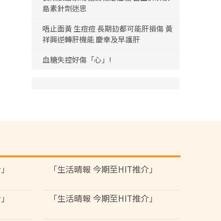
島素針劑迷思
唔止面黃 生痘痘 長期攰都可能肝損傷 黃
祥興逆轉肝機能 慶幸及早護肝
血糖失控好傷「心」!
介」
「生活晴報 今期至HIT推介」
介」
「生活晴報 今期至HIT推介」