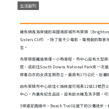
生活副刊
擁有綿長海岸綫的英國南部城市布萊頓（Bright
Sisters Cliff），除了是不少電影、電視劇的取
生。
布萊頓距離倫敦僅一小時車程，市中心設有大型商
逛，或前往South Downs National P
穿着白衣的女孩並肩而立，最高有175公尺，壯
由布萊頓市中心前往七姊妹崖可搭乘12或13號巴
中心，內裏有紀念品店，設有飲水機及洗手間，可
3條遠足路綫中，Beach Trail沿崖下的沙灘徒步