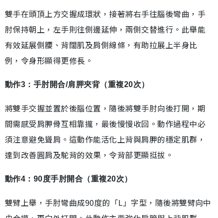
雙手在頭頂上方交握成環狀，接著將右手往腦後彎曲，手
肘保持朝上，左手則往側邊延伸，兩側交替進行。此舉能
有效延展側腰、背闊肌及肩側線條，有助拉展上半身比
例，令身形顯得更修長。
動作3：手肘開合/肩胛夾背（重複20次）
將雙手交握並置於後腦位置，隨後將雙手肘向後打開，期
間需感受肩胛骨互相靠攏，最後慢慢收回。動作過程中必
須注意避免聳肩。這動作能活化上背與肩胛的穩定肌群，
達到改善圓肩及駝背的效果，令背部更顯挺拔。
動作4：90度手肘開合（重複20次）
雙臂上舉，手肘彎曲成90度的「L」字型，隨後將雙臂向中
央合攏，再向外打開。此動作主要強化肩膀與上背肌群