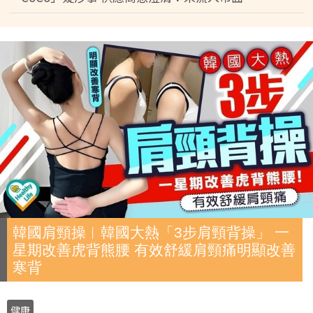
韓國肩頸操︱韓國大熱「3步肩頸背操」 一
星期改善虎背熊腰 有效舒緩肩頸痛明顯改善
寒背
健康