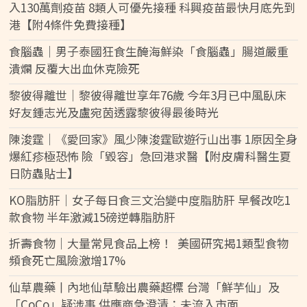
入130萬劑疫苗 8類人可優先接種 科興疫苗最快月底先到
港【附4條件免費接種】
食腦蟲｜男子泰國狂食生醃海鮮染「食腦蟲」腸道嚴重
潰爛 反覆大出血休克險死
黎彼得離世｜黎彼得離世享年76歲 今年3月已中風臥床
好友鍾志光及盧宛茵透露黎彼得最後時光
陳浚霆｜《愛回家》風少陳浚霆歐遊行山出事 1原因全身
爆紅疹極恐怖 險「毀容」急回港求醫【附皮膚科醫生夏
日防蟲貼士】
KO脂肪肝｜女子每日食三文治變中度脂肪肝 早餐改吃1
款食物 半年激減15磅逆轉脂肪肝
折壽食物｜大量常見食品上榜！ 美國研究揭1類型食物
頻食死亡風險激增17%
仙草農藥丨內地仙草驗出農藥超標 台灣「鮮芋仙」及
「CoCo」疑涉事 供應商急澄清：未流入市面