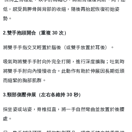
低，感受肩胛骨與背部的收縮，隨後再抬起恢復初始姿
勢。
2.雙手抱頭開合（重複 30 次）
將雙手手指交叉輕置於腦後（或雙手放置於耳後）。
吸氣時將雙手手肘向外完全打開，進行深度擴胸；吐氣時
將雙手手肘向內慢慢收合。此動作有助於伸展因長期低頭
而縮緊的胸部肌群。
3.頸部側壓伸展（左右各維持 30 秒）
採坐姿或站姿，脊椎挺直，將一手自然彎曲並放置於後腰
處。