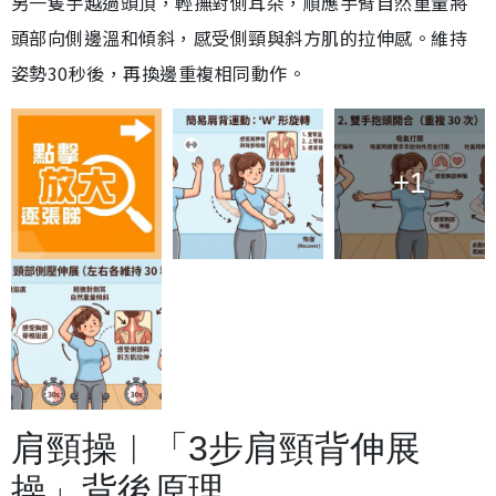
另一隻手越過頭頂，輕撫對側耳朵，順應手臂自然重量將
頭部向側邊溫和傾斜，感受側頸與斜方肌的拉伸感。維持
姿勢30秒後，再換邊重複相同動作。
+1
肩頸操︱「3步肩頸背伸展
操」背後原理