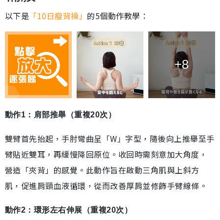
以下是
「10日瘦背操」
的5個動作教學：
+8
動作1：肩部推舉（重複20次）
雙臂首先抬起，手肘彎曲呈「W」字型，隨後向上推舉至手
臂貼近雙耳，再緩慢降回原位。收回時需刻意加大角度，
營造「夾背」的感覺。此動作旨在啟動三角肌與上斜方
肌，促進肩頸血液循環，從而改善厚肩並修飾手臂線條。
動作2：環形左右伸展（重複20次）