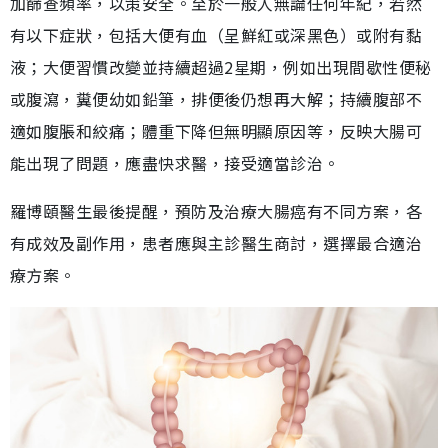
加篩查頻率，以策安全。至於一般人無論任何年紀，若然
有以下症狀，包括大便有血（呈鮮紅或深黑色）或附有黏
液；大便習慣改變並持續超過2星期，例如出現間歇性便秘
或腹瀉，糞便幼如鉛筆，排便後仍想再大解；持續腹部不
適如腹脹和絞痛；體重下降但無明顯原因等，反映大腸可
能出現了問題，應盡快求醫，接受適當診治。
羅博頤醫生最後提醒，預防及治療大腸癌有不同方案，各
有成效及副作用，患者應與主診醫生商討，選擇最合適治
療方案。