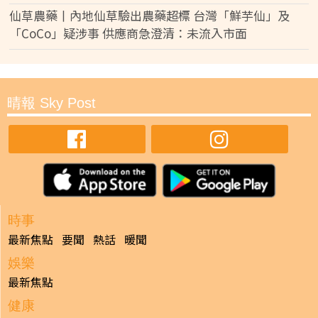
仙草農藥丨內地仙草驗出農藥超標 台灣「鮮芋仙」及
「CoCo」疑涉事 供應商急澄清：未流入市面
晴報 Sky Post
時事
最新焦點
要聞
熱話
暖聞
娛樂
最新焦點
健康