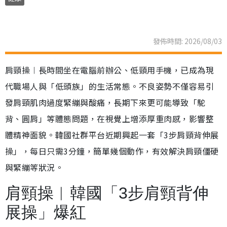
發佈時間: 2026/08/03
肩頸操︱長時間坐在電腦前辦公、低頸用手機，已成為現
代職場人與「低頭族」的生活常態。不良姿勢不僅容易引
發肩頸肌肉過度緊繃與酸痛，長期下來更可能導致「駝
背、圓肩」等體態問題，在視覺上增添厚重肉感，影響整
體精神面貌。韓國社群平台近期興起一套「3步肩頸背伸展
操」，每日只需3分鐘，簡單幾個動作，有效解決肩頸僵硬
與緊繃等狀況。
肩頸操︱韓國「3步肩頸背伸
展操」爆紅