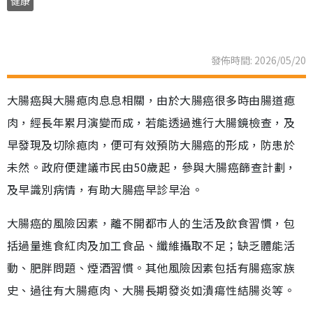
健康
發佈時間: 2026/05/20
大腸癌與大腸瘜肉息息相關，由於大腸癌很多時由腸道瘜
肉，經長年累月演變而成，若能透過進行大腸鏡檢查，及
早發現及切除瘜肉，便可有效預防大腸癌的形成，防患於
未然。政府便建議市民由50歲起，參與大腸癌篩查計劃，
及早識別病情，有助大腸癌早診早治。
大腸癌的風險因素，離不開都市人的生活及飲食習慣，包
括過量進食紅肉及加工食品、纖維攝取不足；缺乏體能活
動、肥胖問題、煙酒習慣。其他風險因素包括有腸癌家族
史、過往有大腸瘜肉、大腸長期發炎如潰瘍性結腸炎等。