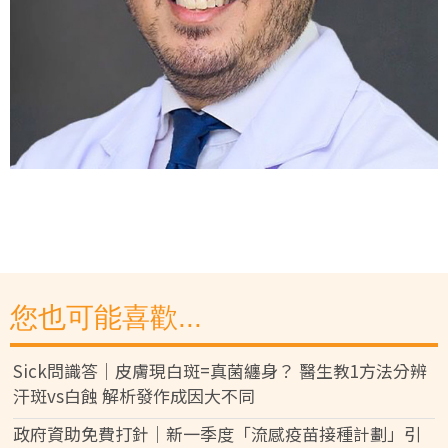
您也可能喜歡...
Sick問識答｜皮膚現白斑=真菌纏身？ 醫生教1方法分辨
汗斑vs白蝕 解析發作成因大不同
政府資助免費打針｜新一季度「流感疫苗接種計劃」引