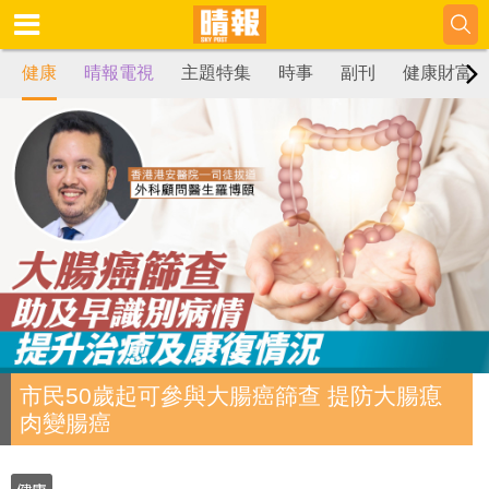
健康
晴報電視
主題特集
時事
副刊
健康財富
市民50歲起可參與大腸癌篩查 提防大腸瘜
肉變腸癌