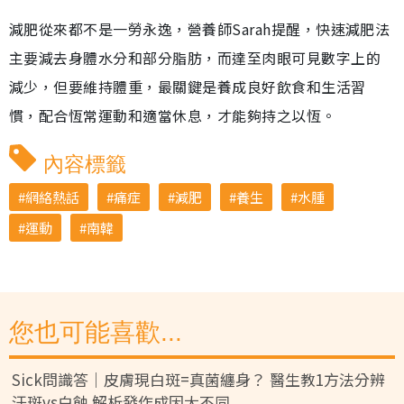
減肥從來都不是一勞永逸，營養師Sarah提醒，快速減肥法
主要減去身體水分和部分脂肪，而達至肉眼可見數字上的
減少，但要維持體重，最關鍵是養成良好飲食和生活習
慣，配合恆常運動和適當休息，才能夠持之以恆。
內容標籤
網絡熱話
痛症
減肥
養生
水腫
運動
南韓
您也可能喜歡...
Sick問識答｜皮膚現白斑=真菌纏身？ 醫生教1方法分辨
汗斑vs白蝕 解析發作成因大不同