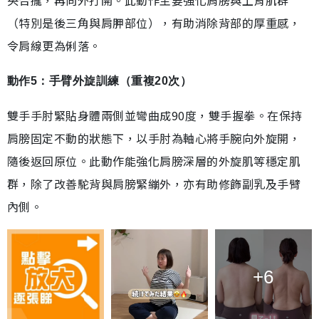
（特別是後三角與肩胛部位），有助消除背部的厚重感，
令肩線更為俐落。
動作5：手臂外旋訓練（重複20次）
雙手手肘緊貼身體兩側並彎曲成90度，雙手握拳。在保持
肩膀固定不動的狀態下，以手肘為軸心將手腕向外旋開，
隨後返回原位。此動作能強化肩膀深層的外旋肌等穩定肌
群，除了改善駝背與肩膀緊繃外，亦有助修飾副乳及手臂
內側。
+6