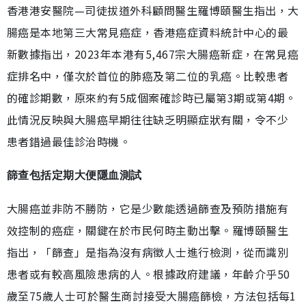
香港港安醫院—司徒拔道外科顧問醫生羅博頤醫生指出，大
腸癌是本地第三大常見癌症，香港癌症資料統計中心的最
新數據指出，2023年本港有5,467宗大腸癌新症，在常見癌
症排名中，僅次於首位的肺癌及第二位的乳癌。比較患者
的確診期數，原來約有5成個案確診時已屬第3期或第4期。
此情況反映與大腸癌早期往往缺乏明顯症狀有關，令不少
患者錯過最佳診治時機。
篩查包括定期大便隱血測試
大腸癌並非防不勝防，它是少數能透過篩查及預防措施有
效控制的癌症，關鍵在於市民何時主動出擊。羅博頤醫生
指出，「篩查」是指為沒有病徵人士進行檢測，從而識別
患者或有較高風險患病的人。根據政府建議，年齡介乎50
歲至75歲人士可於醫生商討接受大腸癌篩檢，方法包括每1