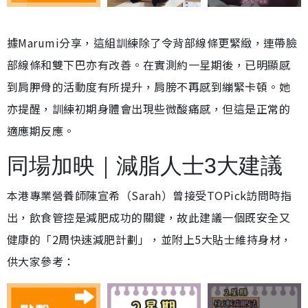
據Marumi分享，這組訓練除了令背部線條更緊緻，連帶臉
部線條和雙下巴亦有改善。在實測約一星期後，已明顯感
到肩胛骨的活動度有所提升，肩膀不再感到繃緊卡頓。她
亦提醒，訓練初期身體會出現些微酸痛感，但這是正常的
適應期反應。
同場加映｜減脂人士3大建議
本港專業營養師陳宣希（Sarah）曾接受TOPick訪問時指
出，飲食管控是減肥成功的關鍵，故此建議一個既安全又
健康的「2周快速減肥計劃」，並附上5大貼士維持身材，
供大家參考：