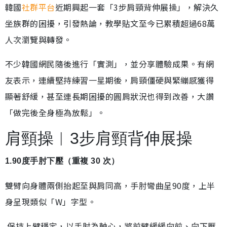
韓國
社群平台
近期興起一套「3步肩頸背伸展操」，解決久
坐族群的困擾，引發熱論，教學貼文至今已累積超過68萬
人次瀏覽與轉發。
不少韓國網民隨後進行「實測」，並分享體驗成果。有網
友表示，連續堅持練習一星期後，肩頸僵硬與緊繃感獲得
顯著舒緩，甚至連長期困擾的圓肩狀況也得到改善，大讚
「做完後全身極為放鬆」。
肩頸操︱3步肩頸背伸展操
1.90度手肘下壓（重複 30 次）
雙臂向身體兩側抬起至與肩同高，手肘彎曲呈90度，上半
身呈現類似「W」字型。
保持上臂穩定，以手肘為軸心，將前臂緩緩向前、向下壓