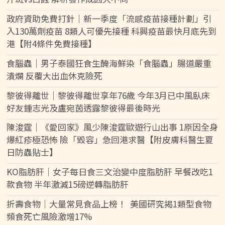
政府資助免費打針｜新一季度「流感疫苗接種計劃」引
入130萬劑疫苗 8類人可優先接種 科興疫苗最快月底先到
港【附4條件免費接種】
食腦蟲｜男子泰國狂食生醃海鮮染「食腦蟲」腸道嚴重
潰爛 反覆大出血休克險死
黎彼得離世｜黎彼得離世享年76歲 今年3月已中風臥床
好友鍾志光及盧宛茵透露黎彼得最後時光
陳浚霆｜《愛回家》風少陳浚霆歐遊行山出事 1原因全身
爆紅疹極恐怖 險「毀容」急回港求醫【附皮膚科醫生夏
日防蟲貼士】
KO脂肪肝｜女子每日食三文治變中度脂肪肝 早餐改吃1
款食物 半年激減15磅逆轉脂肪肝
折壽食物｜大量常見食品上榜！ 美國研究揭1類型食物
頻食死亡風險激增17%