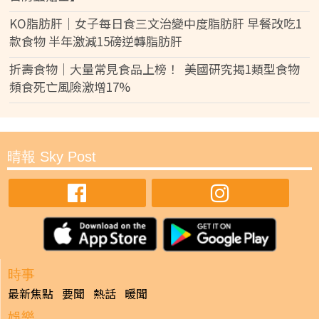
KO脂肪肝｜女子每日食三文治變中度脂肪肝 早餐改吃1
款食物 半年激減15磅逆轉脂肪肝
折壽食物｜大量常見食品上榜！ 美國研究揭1類型食物
頻食死亡風險激增17%
晴報 Sky Post
時事
最新焦點
要聞
熱話
暖聞
娛樂