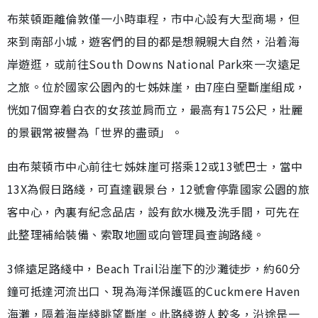
布萊頓距離倫敦僅一小時車程，市中心設有大型商場，但
來到南部小城，遊客們的目的都是想親親大自然，沿着海
岸遊逛，或前往South Downs National Park來一次遠足
之旅。位於國家公園內的七姊妹崖，由7座白堊斷崖組成，
恍如7個穿着白衣的女孩並肩而立，最高有175公尺，壯麗
的景觀常被譽為「世界的盡頭」。
由布萊頓市中心前往七姊妹崖可搭乘12或13號巴士，當中
13X為假日路綫，可直達觀景台，12號會停靠國家公園的旅
客中心，內裏有紀念品店，設有飲水機及洗手間，可先在
此整理補給裝備、索取地圖或向管理員查詢路綫。
3條遠足路綫中，Beach Trail沿崖下的沙灘徒步，約60分
鐘可抵達河流出口、現為海洋保護區的Cuckmere Haven
海灘，隔着海岸綫眺望斷崖。此路綫遊人較多，沿途是一