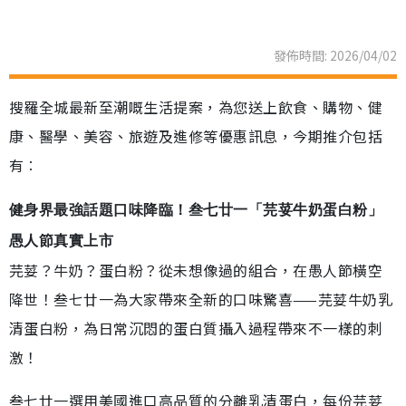
發佈時間: 2026/04/02
搜羅全城最新至潮嘅生活提案，為您送上飲食、購物、健
康、醫學、美容、旅遊及進修等優惠訊息，今期推介包括
有︰
健身界最強話題口味降臨！叁七廿一「芫荽牛奶蛋白粉」
愚人節真實上市
芫荽？牛奶？蛋白粉？從未想像過的組合，在愚人節橫空
降世！叁七廿一為大家帶來全新的口味驚喜——芫荽牛奶乳
清蛋白粉，為日常沉悶的蛋白質攝入過程帶來不一樣的刺
激！
叁七廿一選用美國進口高品質的分離乳清蛋白，每份芫荽