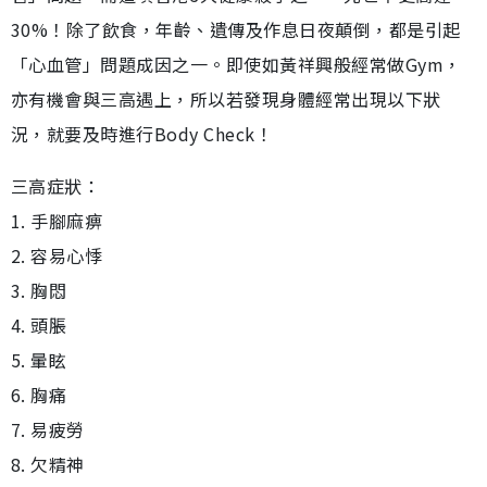
30%！除了飲食，年齡、遺傳及作息日夜顛倒，都是引起
「心血管」問題成因之一。即使如黃祥興般經常做Gym，
亦有機會與三高遇上，所以若發現身體經常出現以下狀
況，就要及時進行Body Check！
三高症狀：
1. 手腳麻痹
2. 容易心悸
3. 胸悶
4. 頭脹
5. 暈眩
6. 胸痛
7. 易疲勞
8. 欠精神