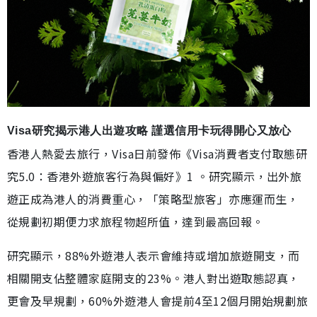
Visa研究揭示港人出遊攻略 謹選信用卡玩得開心又放心
香港人熱愛去旅行，Visa日前發佈《Visa消費者支付取態研
究5.0：香港外遊旅客行為與偏好》1 。研究顯示，出外旅
遊正成為港人的消費重心，「策略型旅客」亦應運而生，
從規劃初期便力求旅程物超所值，達到最高回報。
研究顯示，88%外遊港人表示會維持或增加旅遊開支，而
相關開支佔整體家庭開支的23%。港人對出遊取態認真，
更會及早規劃，60%外遊港人會提前4至12個月開始規劃旅