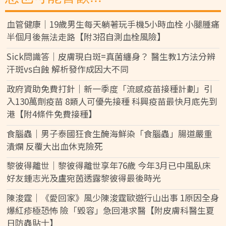
血管健康｜19歲男生每天躺著玩手機5小時血栓 小腿腫痛
半個月後無法走路【附3招自測血栓風險】
Sick問識答｜皮膚現白斑=真菌纏身？ 醫生教1方法分辨
汗斑vs白蝕 解析發作成因大不同
政府資助免費打針｜新一季度「流感疫苗接種計劃」引
入130萬劑疫苗 8類人可優先接種 科興疫苗最快月底先到
港【附4條件免費接種】
食腦蟲｜男子泰國狂食生醃海鮮染「食腦蟲」腸道嚴重
潰爛 反覆大出血休克險死
黎彼得離世｜黎彼得離世享年76歲 今年3月已中風臥床
好友鍾志光及盧宛茵透露黎彼得最後時光
陳浚霆｜《愛回家》風少陳浚霆歐遊行山出事 1原因全身
爆紅疹極恐怖 險「毀容」急回港求醫【附皮膚科醫生夏
日防蟲貼士】