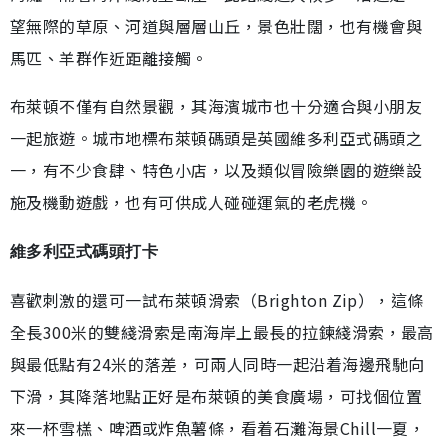
望無際的草原、河道與層層山丘，景色壯闊，也有機會與
馬匹、羊群作近距離接觸。
布萊頓不僅有自然景觀，其海濱城市也十分適合與小朋友
一起旅遊。城市地標布萊頓碼頭是英國維多利亞式碼頭之
一，有不少食肆、特色小店，以及類似冒險樂園的遊樂設
施及機動遊戲，也有可供成人碰碰運氣的老虎機。
維多利亞式碼頭打卡
喜歡刺激的還可一試布萊頓滑索（Brighton Zip），這條
全長300米的雙綫滑索是南海岸上最長的拉鍊綫滑索，最高
與最低點有24米的落差，可兩人同時一起沿着海邊飛馳向
下滑，其降落地點正好是布萊頓的美食廣場，可找個位置
來一杯雪榚、啤酒或炸魚薯條，看着石灘海景Chill一夏，