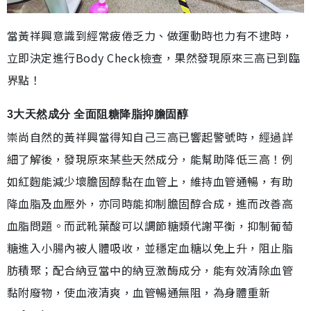
當黃祥興意識到經常疲倦乏力、做運動時也力有不逮時，
立即決定進行Body Check檢查，果然發現原來三高已到臨
界點！
3大天然成分 全面阻糖降脂抑膽固醇
崇尚自然的黃祥興當得知自己三高已響起警號時，經過詳
細了解後，發現原來某些天然成分，能幫助降低三高！例
如紅麴能減少壞膽固醇黏在血管上，維持血管通暢，有助
降血脂及血壓外，亦同時能抑制膽固醇合成，進而改善高
血脂問題。而武靴葉酸可以調節糖類代謝平衡，抑制葡萄
糖進入小腸內被人體吸收，並穩定血糖以免上升，阻止脂
肪積聚；配合納豆當中的納豆激酶成分，能有效清除血管
黏附廢物，使血液清爽，血管暢通無阻，為身體重新