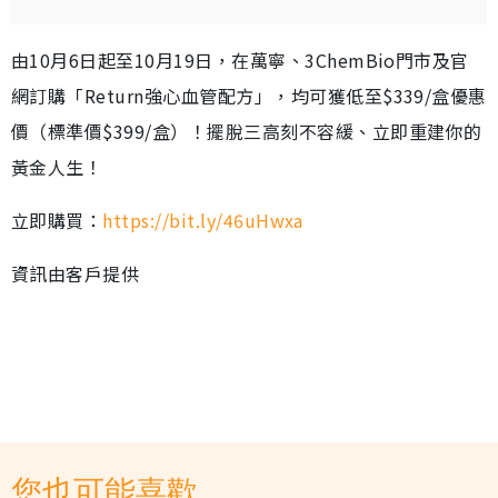
由10月6日起至10月19日，在萬寧、3ChemBio門市及官
網訂購「Return強心血管配方」，均可獲低至$339/盒優惠
價（標準價$399/盒）！擺脫三高刻不容緩、立即重建你的
黃金人生！
立即購買：
https://bit.ly/46uHwxa
資訊由客戶提供
您也可能喜歡...