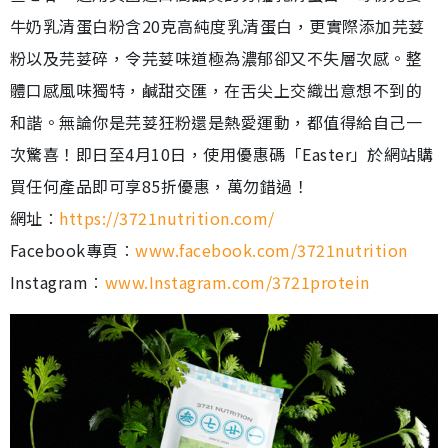
牛奶乳清蛋白粉含20克高純度乳清蛋白，更實際添加芫荽
粉以及芫荽碎，令芫荽味道極為濃郁卻又不失層次感。整
體口感風味獨特，鹹甜交匯，在舌尖上交織出意想不到的
和諧。無論你是芫荽狂粉還是熱愛運動，都值得給自己一
次驚喜！即日至4月10日，使用優惠碼「Easter」於網站購
買任何產品即可享85折優惠，萬勿錯過！
網址︰
https://3721nutrition.com/
Facebook專頁︰
www.facebook.com/3721nutrition
Instagram︰
www.Instagram.com/3721protein