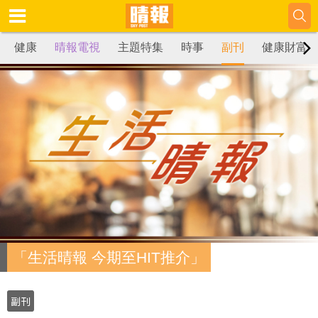
健康
晴報電視
主題特集
時事
副刊
健康財富
「生活晴報 今期至HIT推介」
副刊