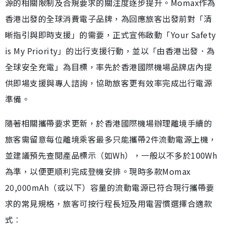
源的相關限制及合規要求的關注度逐步提升。Momax作為
香港出發的全球消費電子品牌，為回應旅客出發前對「清
晰指引與即時支援」的需要，正式宣佈啟動「Your Safety
is My Priority」的出行支援行動，並以「由香港出發．為
全球安全充電」為目標，率先於香港國際機場品牌店內提
供即場支援與專人諮詢，協助旅客更有效率完成出行電源
準備。
隨著相關攜帶要求更新，於香港國際機場辦理離境手續的
旅客需留意每位離境乘客最多只能攜帶2件流動電源上機，
並建議預先查閱產品標示（如Wh），一般以不多於100Wh
為準，以便更順利完成登機安排。現時多款Momax
20,000mAh（或以下）容量的流動電源已符合現行攜帶要
求的常見規格，旅客可按行程長短及用電習慣選擇合適款
式︰