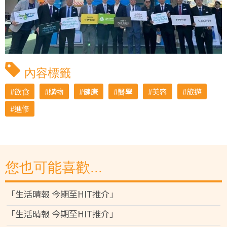
內容標籤
飲食
購物
健康
醫學
美容
旅遊
進修
您也可能喜歡...
「生活晴報 今期至HIT推介」
「生活晴報 今期至HIT推介」