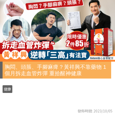
胸悶、頭脹、手腳麻痺？黃祥興不靠藥物 1
個月拆走血管炸彈 重拾醒神健康
健康
發佈時間: 2023/10/05