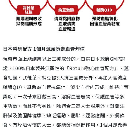
日本科研配方 1個月源頭拆走血管炸彈
現時市面上能結集以上三種成分的，首選日本政府GMP認
證、100%日本製兼無藥性的「Return強心血管配方」，蘊
含紅麴、武靴葉、納豆提3大抗三高成分外，再加入高濃度
輔酶Q10，幫助為血管抗氧化，減少血栓的形成，維持血管
柔韌，一次帶來阻截三高、溶解血管廢物、保護血管等多
重功效，而且不含藥性，除適合三高人士服用外，對關注
肝臟及膽固醇健康、缺乏運動、肥胖、經常應酬、外餐飲
食、有煙酒習慣的人士，都能發揮保健作用，1個月即改善