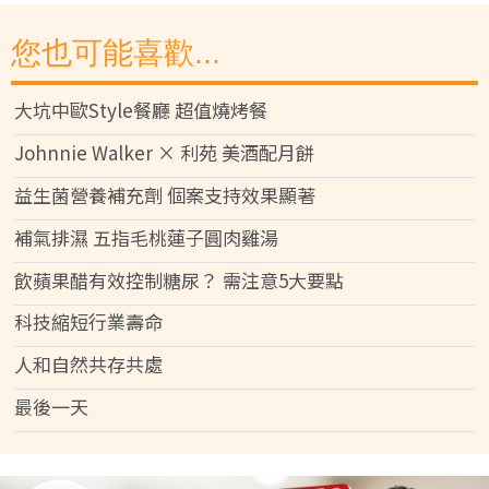
您也可能喜歡...
大坑中歐Style餐廳 超值燒烤餐
Johnnie Walker × 利苑 美酒配月餅
益生菌營養補充劑 個案支持效果顯著
補氣排濕 五指毛桃蓮子圓肉雞湯
飲蘋果醋有效控制糖尿？ 需注意5大要點
科技縮短行業壽命
人和自然共存共處
最後一天