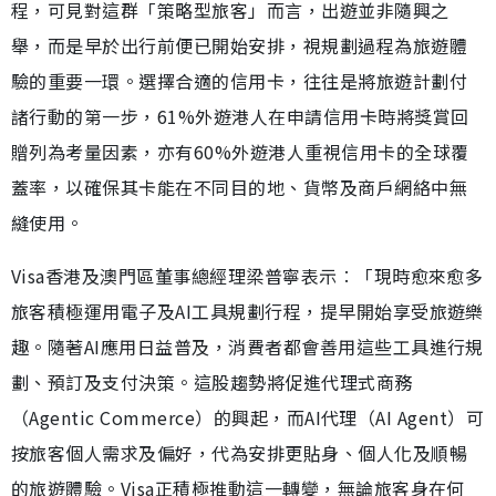
程，可見對這群「策略型旅客」而言，出遊並非隨興之
舉，而是早於出行前便已開始安排，視規劃過程為旅遊體
驗的重要一環。選擇合適的信用卡，往往是將旅遊計劃付
諸行動的第一步，61%外遊港人在申請信用卡時將獎賞回
贈列為考量因素，亦有60%外遊港人重視信用卡的全球覆
蓋率，以確保其卡能在不同目的地、貨幣及商戶網絡中無
縫使用。
Visa香港及澳門區董事總經理梁普寧表示︰「現時愈來愈多
旅客積極運用電子及AI工具規劃行程，提早開始享受旅遊樂
趣。隨著AI應用日益普及，消費者都會善用這些工具進行規
劃、預訂及支付決策。這股趨勢將促進代理式商務
（Agentic Commerce）的興起，而AI代理（AI Agent）可
按旅客個人需求及偏好，代為安排更貼身、個人化及順暢
的旅遊體驗。Visa正積極推動這一轉變，無論旅客身在何