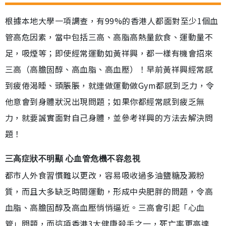
根據本地大學一項調查，有99%的香港人都面對至少1個血
管高危因素，當中包括三高、高脂高熱量飲食、運動量不
足，吸煙等；即使經常運動如黃祥興，都一樣有機會招來
三高（高膽固醇、高血脂、高血壓）！早前黃祥興經常感
到疲倦渴睡、頭脹脹，就連做運動做Gym都感到乏力，令
他意會到身體狀況出現問題；如果你都經常感到疲乏無
力，就要誠實面對自己身體，並參考祥興的方法去解決問
題！
三高症狀不明顯 心血管危機不容忽視
都市人外食習慣難以更改，容易吸收過多油鹽糖及澱粉
質，而且大多缺乏時間運動，形成中央肥胖的問題，令高
血脂、高膽固醇及高血壓悄悄逼近。三高會引起「心血
管」問題，而這項香港3大健康殺手之一，死亡率更高達