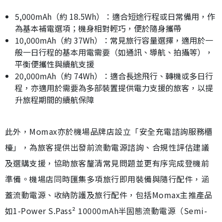
5,000mAh（約 18.5Wh）：適合短途行程或日常備用，作
為基本補電選項；機身相對輕巧，便於隨身攜帶
10,000mAh（約 37Wh）：常見旅行容量選擇，適用於一
般一日行程的基本用電需要（如通訊、導航、拍攝等），
平衡便攜性與續航支援
20,000mAh（約 74Wh）：適合長途飛行、轉機或多日行
程，亦適用於需要為多部裝置提供電力支援的旅客，以提
升旅程期間的續航保障
此外，Momax亦於機場品牌店設立「安全充電諮詢服務櫃
檯」，為旅客提供出發前流動電源諮詢、合規性評估建議
及選購支援，協助旅客釐清常見問題並更有序完成登機前
準備。機場店同時匯集多項旅行即用裝備與隨行配件，涵
蓋流動電源、收納防護及旅行配件，包括Momax主推產品
如1-Power S.Pass² 10000mAh半固態流動電源（Semi-