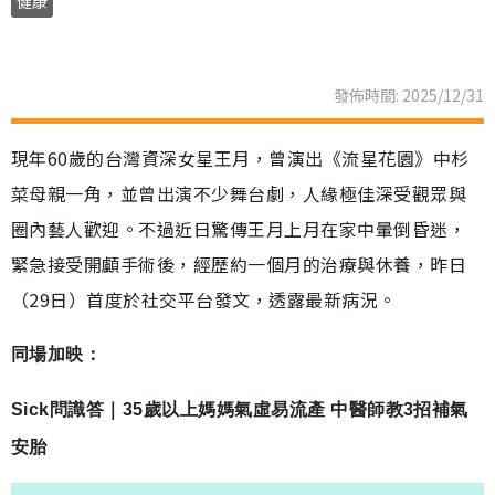
健康
發佈時間: 2025/12/31
現年60歲的台灣資深女星王月，曾演出《流星花園》中杉
菜母親一角，並曾出演不少舞台劇，人緣極佳深受觀眾與
圈內藝人歡迎。不過近日驚傳王月上月在家中暈倒昏迷，
緊急接受開顱手術後，經歷約一個月的治療與休養，昨日
（29日）首度於社交平台發文，透露最新病況。
同場加映：
Sick問識答｜35歲以上媽媽氣虛易流產 中醫師教3招補氣
安胎