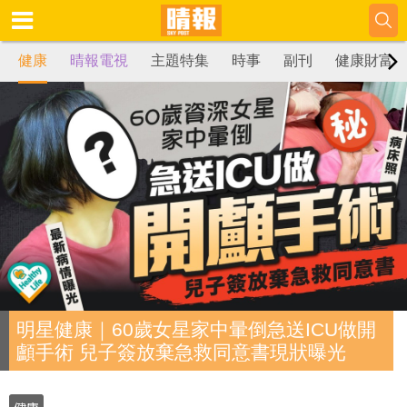
健康
晴報電視
主題特集
時事
副刊
健康財富
明星健康｜60歲女星家中暈倒急送ICU做開
顱手術 兒子簽放棄急救同意書現狀曝光