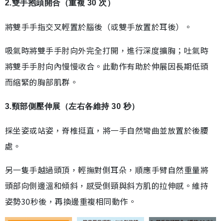
2.雙手抱頭開合（重複 30 次）
將雙手手指交叉輕置於腦後（或雙手放置於耳後）。
吸氣時將雙手手肘向外完全打開，進行深度擴胸；吐氣時
將雙手手肘向內慢慢收合。此動作有助於伸展因長期低頭
而縮緊的胸部肌群。
3.頸部側壓伸展（左右各維持 30 秒）
採坐姿或站姿，脊椎挺直，將一手自然彎曲並放置於後腰
處。
另一隻手越過頭頂，輕撫對側耳朵，順應手臂自然重量將
頭部向側邊溫和傾斜，感受側頸與斜方肌的拉伸感。維持
姿勢30秒後，再換邊重複相同動作。