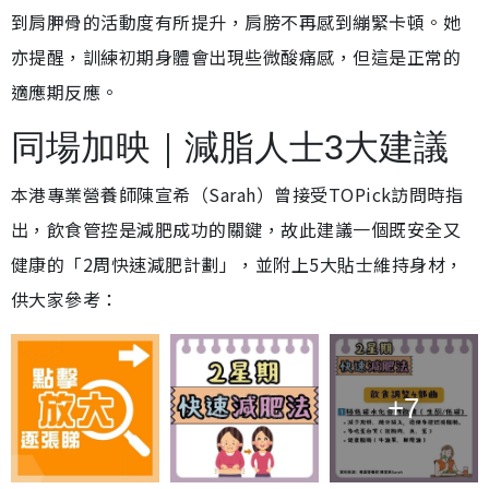
到肩胛骨的活動度有所提升，肩膀不再感到繃緊卡頓。她
亦提醒，訓練初期身體會出現些微酸痛感，但這是正常的
適應期反應。
同場加映｜減脂人士3大建議
本港專業營養師陳宣希（Sarah）曾接受TOPick訪問時指
出，飲食管控是減肥成功的關鍵，故此建議一個既安全又
健康的「2周快速減肥計劃」，並附上5大貼士維持身材，
供大家參考：
+7