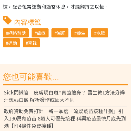
慣，配合恆常運動和適當休息，才能夠持之以恆。
內容標籤
網絡熱話
痛症
減肥
養生
水腫
運動
南韓
您也可能喜歡...
Sick問識答｜皮膚現白斑=真菌纏身？ 醫生教1方法分辨
汗斑vs白蝕 解析發作成因大不同
政府資助免費打針｜新一季度「流感疫苗接種計劃」引
入130萬劑疫苗 8類人可優先接種 科興疫苗最快月底先到
港【附4條件免費接種】