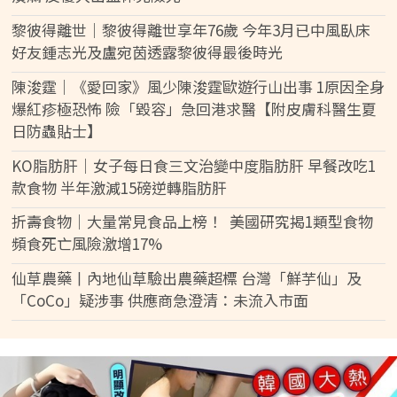
黎彼得離世｜黎彼得離世享年76歲 今年3月已中風臥床
好友鍾志光及盧宛茵透露黎彼得最後時光
陳浚霆｜《愛回家》風少陳浚霆歐遊行山出事 1原因全身
爆紅疹極恐怖 險「毀容」急回港求醫【附皮膚科醫生夏
日防蟲貼士】
KO脂肪肝｜女子每日食三文治變中度脂肪肝 早餐改吃1
款食物 半年激減15磅逆轉脂肪肝
折壽食物｜大量常見食品上榜！ 美國研究揭1類型食物
頻食死亡風險激增17%
仙草農藥丨內地仙草驗出農藥超標 台灣「鮮芋仙」及
「CoCo」疑涉事 供應商急澄清：未流入市面