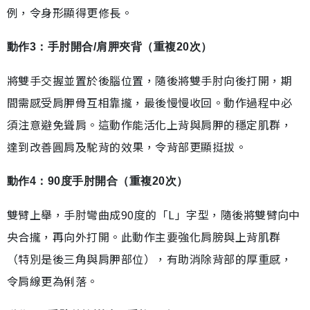
例，令身形顯得更修長。
動作3：手肘開合/肩胛夾背（重複20次）
將雙手交握並置於後腦位置，隨後將雙手肘向後打開，期
間需感受肩胛骨互相靠攏，最後慢慢收回。動作過程中必
須注意避免聳肩。這動作能活化上背與肩胛的穩定肌群，
達到改善圓肩及駝背的效果，令背部更顯挺拔。
動作4：90度手肘開合（重複20次）
雙臂上舉，手肘彎曲成90度的「L」字型，隨後將雙臂向中
央合攏，再向外打開。此動作主要強化肩膀與上背肌群
（特別是後三角與肩胛部位），有助消除背部的厚重感，
令肩線更為俐落。