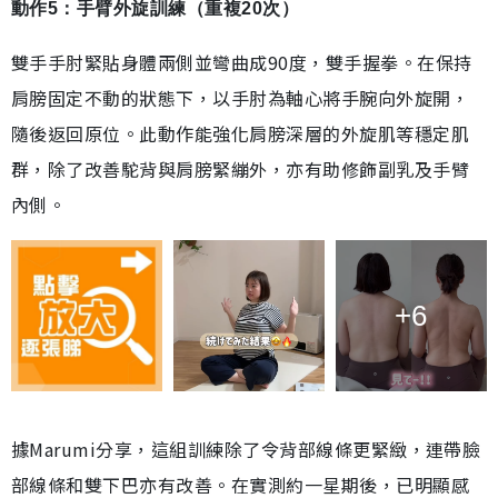
動作5：手臂外旋訓練（重複20次）
雙手手肘緊貼身體兩側並彎曲成90度，雙手握拳。在保持
肩膀固定不動的狀態下，以手肘為軸心將手腕向外旋開，
隨後返回原位。此動作能強化肩膀深層的外旋肌等穩定肌
群，除了改善駝背與肩膀緊繃外，亦有助修飾副乳及手臂
內側。
+6
據Marumi分享，這組訓練除了令背部線條更緊緻，連帶臉
部線條和雙下巴亦有改善。在實測約一星期後，已明顯感