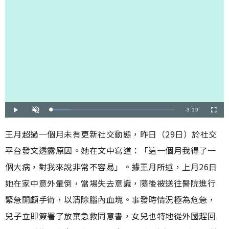
剩
-
3:19
載
播
開
全
入
放
啟
螢
完
音
幕
餘
畢
效
王月超過一個月未有更新社交動態，昨日（29日）於社交
:
1
時
6
平台發文透露原因。她在文中寫道：「這一個月我得了一
.
2
間
8
%
個大病，對我來說非常不容易」。據王月所述，上月26日
她在家中意外暈倒，當場失去意識，隨後被送往醫院進行
緊急開顱手術，以清除腦內血塊。事發時情況極為危急，
兒子立即簽署了放棄急救同意書，女兒也特地從外國趕回