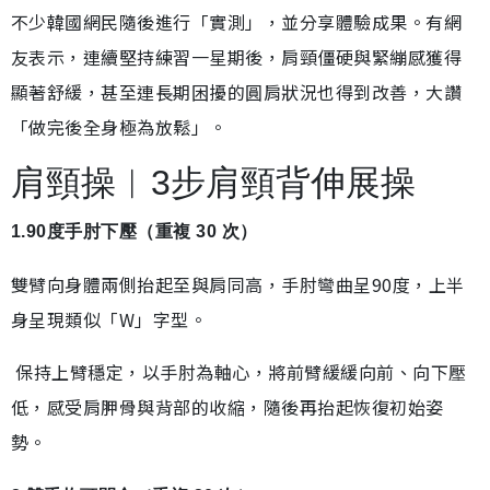
不少韓國網民隨後進行「實測」，並分享體驗成果。有網
友表示，連續堅持練習一星期後，肩頸僵硬與緊繃感獲得
顯著舒緩，甚至連長期困擾的圓肩狀況也得到改善，大讚
「做完後全身極為放鬆」。
肩頸操︱3步肩頸背伸展操
1.90度手肘下壓（重複 30 次）
雙臂向身體兩側抬起至與肩同高，手肘彎曲呈90度，上半
身呈現類似「W」字型。
保持上臂穩定，以手肘為軸心，將前臂緩緩向前、向下壓
低，感受肩胛骨與背部的收縮，隨後再抬起恢復初始姿
勢。