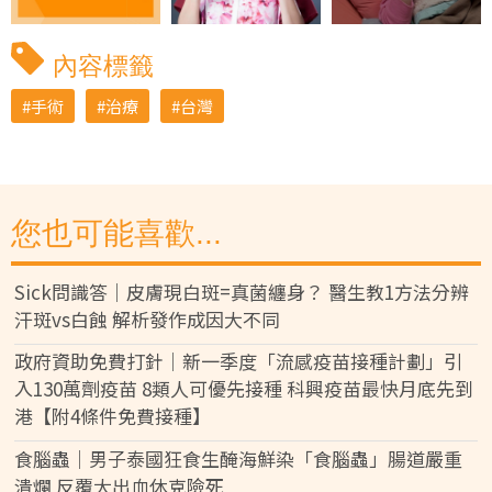
內容標籤
手術
治療
台灣
您也可能喜歡...
Sick問識答｜皮膚現白斑=真菌纏身？ 醫生教1方法分辨
汗斑vs白蝕 解析發作成因大不同
政府資助免費打針｜新一季度「流感疫苗接種計劃」引
入130萬劑疫苗 8類人可優先接種 科興疫苗最快月底先到
港【附4條件免費接種】
食腦蟲｜男子泰國狂食生醃海鮮染「食腦蟲」腸道嚴重
潰爛 反覆大出血休克險死