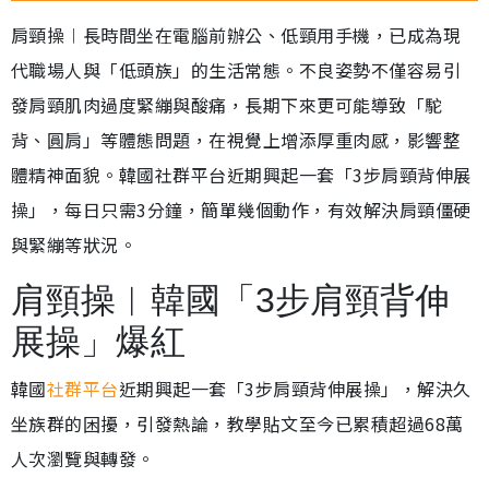
肩頸操︱長時間坐在電腦前辦公、低頸用手機，已成為現
代職場人與「低頭族」的生活常態。不良姿勢不僅容易引
發肩頸肌肉過度緊繃與酸痛，長期下來更可能導致「駝
背、圓肩」等體態問題，在視覺上增添厚重肉感，影響整
體精神面貌。韓國社群平台近期興起一套「3步肩頸背伸展
操」，每日只需3分鐘，簡單幾個動作，有效解決肩頸僵硬
與緊繃等狀況。
肩頸操︱韓國「3步肩頸背伸
展操」爆紅
韓國
社群平台
近期興起一套「3步肩頸背伸展操」，解決久
坐族群的困擾，引發熱論，教學貼文至今已累積超過68萬
人次瀏覽與轉發。