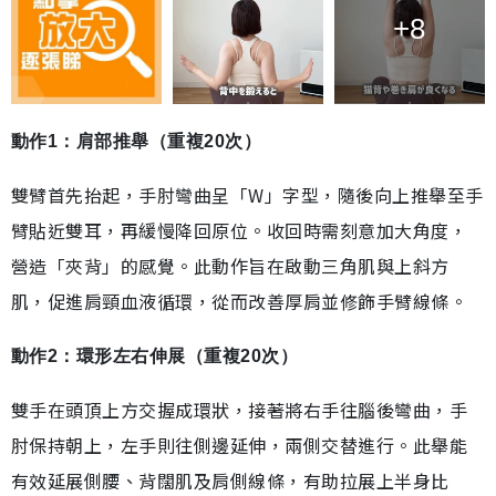
+8
動作1：肩部推舉（重複20次）
雙臂首先抬起，手肘彎曲呈「W」字型，隨後向上推舉至手
臂貼近雙耳，再緩慢降回原位。收回時需刻意加大角度，
營造「夾背」的感覺。此動作旨在啟動三角肌與上斜方
肌，促進肩頸血液循環，從而改善厚肩並修飾手臂線條。
動作2：環形左右伸展（重複20次）
雙手在頭頂上方交握成環狀，接著將右手往腦後彎曲，手
肘保持朝上，左手則往側邊延伸，兩側交替進行。此舉能
有效延展側腰、背闊肌及肩側線條，有助拉展上半身比