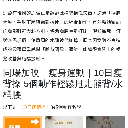
這套在韓國的原理正是調節此種結構性失衡，透過「擴胸
伸展、手肘下壓與頸部拉伸」的組合動作，有效鬆弛緊繃
的胸部肌群與斜方肌，協助胸腔重新打開，促進局部血液
與淋巴循環，使肩周的水腫被代謝掉，原本因姿勢不良造
成的肩頸厚重感與「駝背圓肩」體態，能獲得實質上的視
覺改善與結構放鬆。
同場加映｜瘦身運動｜10日瘦
背操 5個動作輕鬆甩走熊背/水
桶腰
以下是
「10日瘦背操」
的5個動作教學：