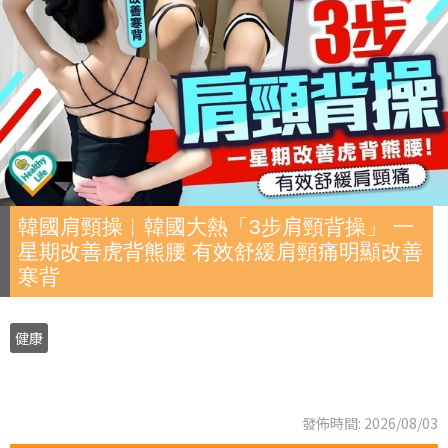
韓國肩頸操︱韓國大熱「3步肩頸背操」 一
星期改善虎背熊腰 有效舒緩肩頸痛明顯改善
寒背
健康
發佈時間: 2026/08/03