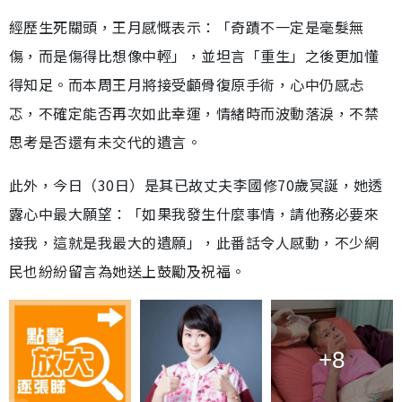
經歷生死關頭，王月感慨表示：「奇蹟不一定是毫髮無
傷，而是傷得比想像中輕」，並坦言「重生」之後更加懂
得知足。而本周王月將接受顱骨復原手術，心中仍感忐
忑，不確定能否再次如此幸運，情緒時而波動落淚，不禁
思考是否還有未交代的遺言。
此外，今日（30日）是其已故丈夫李國修70歲冥誕，她透
露心中最大願望：「如果我發生什麼事情，請他務必要來
接我，這就是我最大的遺願」，此番話令人感動，不少網
民也紛紛留言為她送上鼓勵及祝福。
+8