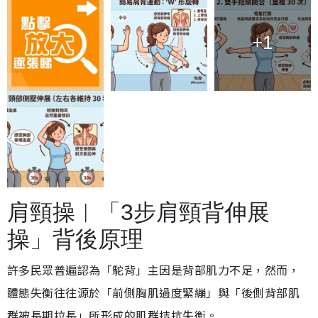
+1
肩頸操︱「3步肩頸背伸展
操」背後原理
許多民眾普遍認為「駝背」主因是背部肌力不足，然而，
體態失衡往往源於「前側胸肌過度緊繃」與「後側背部肌
群被長期拉長」所形成的肌群拮抗失衡。