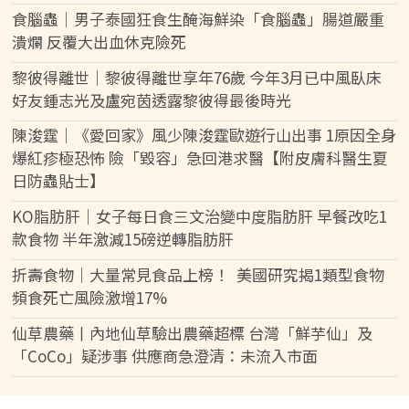
食腦蟲｜男子泰國狂食生醃海鮮染「食腦蟲」腸道嚴重
潰爛 反覆大出血休克險死
黎彼得離世｜黎彼得離世享年76歲 今年3月已中風臥床
好友鍾志光及盧宛茵透露黎彼得最後時光
陳浚霆｜《愛回家》風少陳浚霆歐遊行山出事 1原因全身
爆紅疹極恐怖 險「毀容」急回港求醫【附皮膚科醫生夏
日防蟲貼士】
KO脂肪肝｜女子每日食三文治變中度脂肪肝 早餐改吃1
款食物 半年激減15磅逆轉脂肪肝
折壽食物｜大量常見食品上榜！ 美國研究揭1類型食物
頻食死亡風險激增17%
仙草農藥丨內地仙草驗出農藥超標 台灣「鮮芋仙」及
「CoCo」疑涉事 供應商急澄清：未流入市面